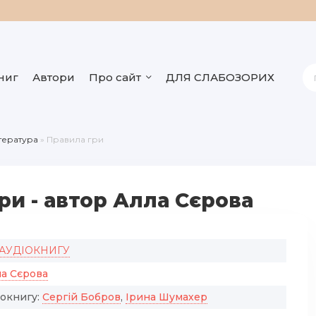
ниг
Автори
Про сайт
ДЛЯ СЛАБОЗОРИХ
ітература
» Правила гри
ри - автор Алла Сєрова
 АУДІОКНИГУ
ла Сєрова
іокнигу:
Сергій Бобров
,
Ірина Шумахер