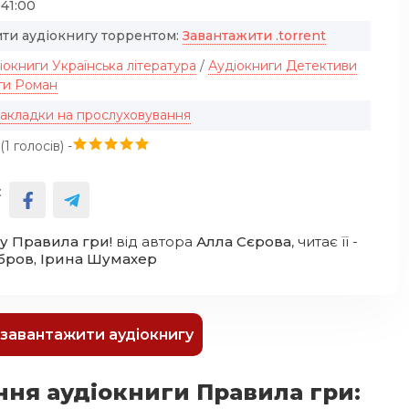
:41:00
ти аудіокнигу торрентом:
Завантажити .torrent
іокниги Українська література
/
Аудіокниги Детективи
ги Роман
закладки на прослуховування
(
1
голосів) -
:
у Правила гри!
від автора
Алла Сєрова
, читає її -
бров, Ірина Шумахер
к завантажити аудіокнигу
ння аудіокниги Правила гри: