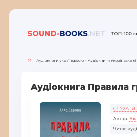
SOUND-
BOOKS
.NET
ТОП-100 к
Аудіокниги українською
»
Аудіокниги Українська л
Аудіокнига Правила г
СЛУХАТИ
Автор:
Ал
Читає ауд