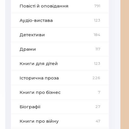
Повісті й оповідання
791
Аудіо-вистава
123
Детективи
184
Драми
117
Книги для дітей
123
Історична проза
226
Книги про бізнес
7
Біографії
27
Книги про війну
47