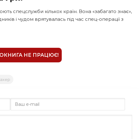
ють спецслужби кількох країн. Вона «забагато знає»,
дників і чудом врятувалась під час спец-операції з
ІОКНИГА НЕ ПРАЦЮЄ!
махер