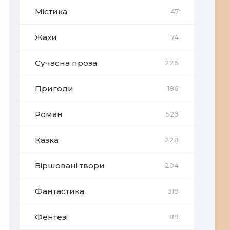
Містика
47
Жахи
74
Сучасна проза
226
Пригоди
186
Роман
523
Казка
228
Віршовані твори
204
Фантастика
319
Фентезі
89