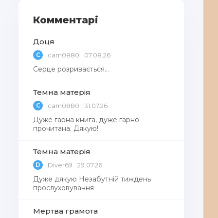
Комментарі
Доця
C
cam0880
07.08.26
Серце розривається…
Темна матерія
C
cam0880
31.07.26
Дуже гарна книга, дуже гарно
прочитана. Дякую!
Темна матерія
D
Diver69
29.07.26
Дуже дякую Незабутній тиждень
прослуховування
Мертва грамота