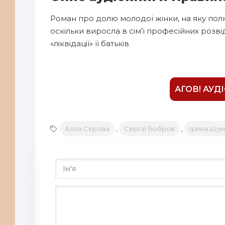
8
Роман про долю молодої жінки, на яку полю
9
оскільки виросла в сім’ї професійних розві
10
«ліквідації» її батьків
11
12
13
АГОВ! АУД
14
15
Алла Сєрова
,
Сергій Бобров
,
Ірина Шу
16
17
18
19
20