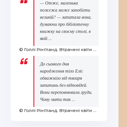
— Отже, маленька
пожежа може запобігти
великій? — запитала вона,
думаючи про бібліотечну
книжку на своєму столі, в
якій ...
© Голлі Рінґланд. Втрачені квіти Еліс Гарт
До сьомого дня
народження тіло Еліс
обважніло від тягаря
запитань без відповідей.
Вони переповнювали груди.
Чому мати так ...
© Голлі Рінґланд. Втрачені квіти Еліс Гарт