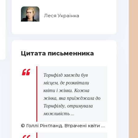
Леся Українка
Застеляйте ліжко
Ук
Цитата письменника
Торнфілд завжди був
місцем, де розквітали
квіти і жінки. Кожна
жінка, яка приїжджала до
Торнфілду, отримувала
можливість ...
© Голлі Рінґланд. Втрачені квіти Еліс Гарт