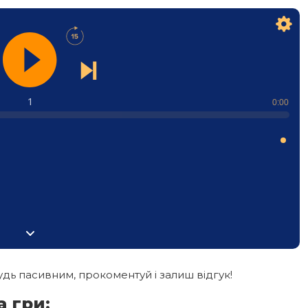
1
0:00
дь пасивним, прокоментуй і залиш відгук!
 гри: