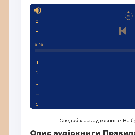
0:00
1
2
3
4
5
6
Сподобалась аудіокнига? Не бу
7
Опис аудіокниги Правила