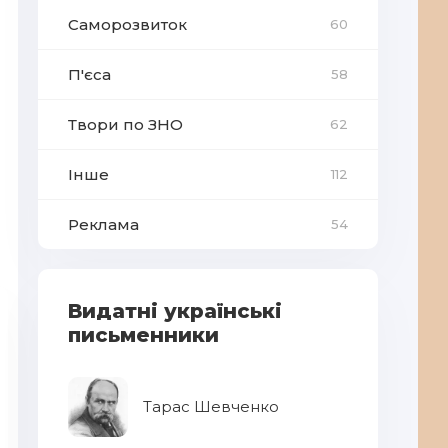
Саморозвиток
60
П'єса
58
Твори по ЗНО
62
Інше
112
Реклама
54
Видатні українські
письменники
Тарас Шевченко