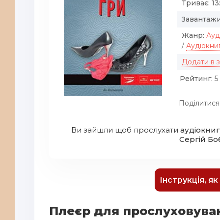
Триває:
13
Завантажи
Жанр:
Ауд
/
Аудіокни
Додати в 
Рейтинг:
5 
Поділитися
Ви зайшли щоб прослухати
аудіокниг
Сергій Бо
Інструкція, я
Плеєр для прослуховува