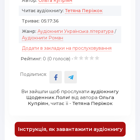
Автор:
Ольга Купріян
Читає аудіокнигу:
Тетяна Періжок
Триває:
05:17:36
Жанр:
Аудіокниги Українська література
/
Аудіокниги Роман
Додати в закладки на прослуховування
Рейтинг:
0 (
0
голосів) -
Поділитися:
Ви зайшли щоб прослухати
аудіокнигу
Щоденник Лоли!
від автора
Ольга
Купріян
, читає її -
Тетяна Періжок
Інструкція, як завантажити аудіокнигу