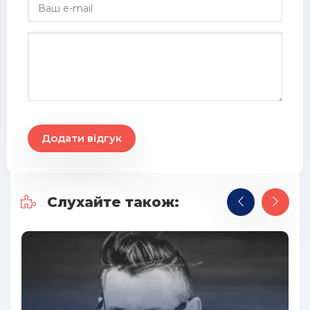
29
30
31
32
33
34
Додати відгук
35
36
37
Слухайте також:
38
39
40
41