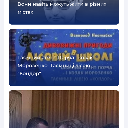
Вони навіть можуть жити в різних
42
містах
43
44
45
46
47
Таємний агент Порча і козак
48
Морозенко. Таємниці лісею
"Кондор"
49
50
51
52
53
54