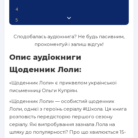
4
5
6
Сподобалась аудіокнига? Не будь пасивним,
7
прокоментуй і залиш відгук!
8
Опис аудіокниги
9
Щоденник Лоли:
10
«Щоденник Лоли» є приквелом української
11
письменниці Ольги Купріян.
12
«Щоденник Лоли» — особистий щоденник
13
Лоли, однієї з героїнь серіалу #Школа. Ця книга
розповість передісторію першого сезону
14
серіалу. Які випробування зазнала Лола на
15
шляху до популярності? Про що хвилюється 15-