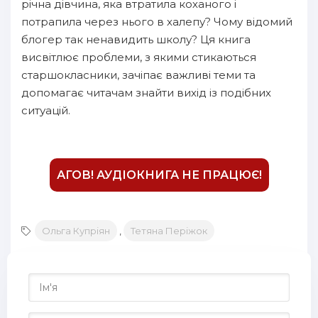
16
річна дівчина, яка втратила коханого і
потрапила через нього в халепу? Чому відомий
17
блогер так ненавидить школу? Ця книга
18
висвітлює проблеми, з якими стикаються
старшокласники, зачіпає важливі теми та
19
допомагає читачам знайти вихід із подібних
20
ситуацій.
21
22
23
АГОВ! АУДІОКНИГА НЕ ПРАЦЮЄ!
24
25
Ольга Купріян
,
Тетяна Періжок
26
27
28