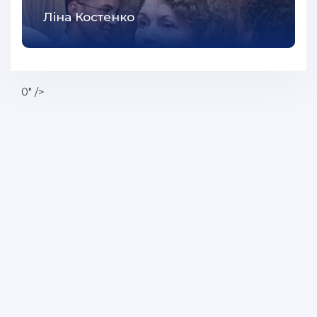
55
Ліна Костенко
56
57
58
0" />
59
60
61
62