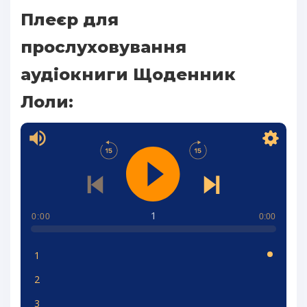
Плеєр для
прослуховування
аудіокниги Щоденник
Лоли:
1
0:00
0:00
1
2
3