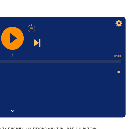
1
0:00
дь пасивним, прокоментуй і залиш відгук!