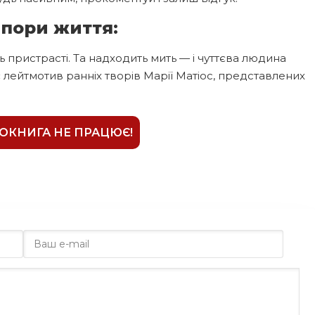
 пори життя:
ристрасті. Та надходить мить — і чуттєва людина
є лейтмотив ранніх творів Марії Матіос, представлених
ІОКНИГА НЕ ПРАЦЮЄ!