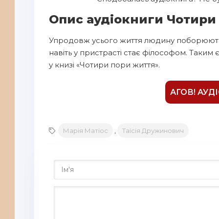
7
Опис аудіокниги Чотири
8
Упродовж усього життя людину поборюють п
9
навіть у пристрасті стає філософом. Таким 
10
у книзі «Чотири пори життя».
11
12
АГОВ! АУД
13
14
Марія Матіос
,
Таїсія Дружинович
15
16
17
18
19