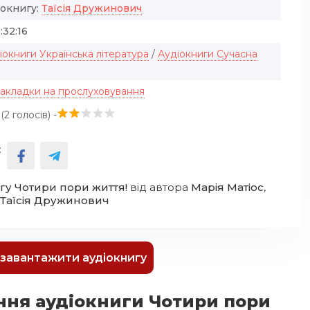
іокнигу:
Таїсія Дружинович
:32:16
іокниги Українська література
/
Аудіокниги Сучасна
закладки на прослуховування
(
2
голосів) -
:
гу Чотири пори життя!
від автора
Марія Матіос
,
Таїсія Дружинович
к завантажити аудіокнигу
ння аудіокниги Чотири пори