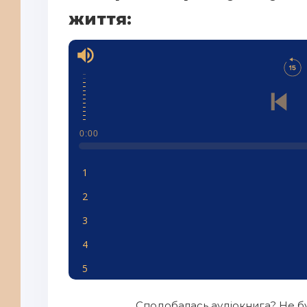
життя:
0:00
1
2
3
4
5
6
Сподобалась аудіокнига? Не бу