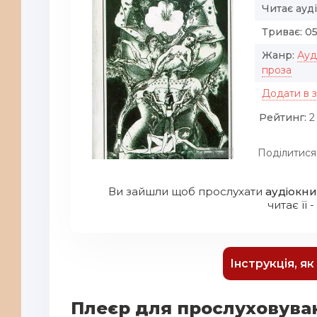
Читає ауд
Триває:
05
Жанр:
Ауд
проза
Додати в 
Рейтинг:
2 
Поділитися
Ви зайшли щоб прослухати
аудіокни
читає її -
Інструкція, я
Плеєр для прослуховува