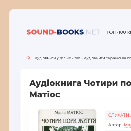
SOUND-
BOOKS
.NET
ТОП-100 к
Аудіокниги українською
»
Аудіокниги Українська л
Аудіокнига Чотири по
Матіос
СЛУХАТИ
Автор:
Мар