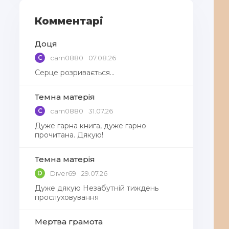
Комментарі
Доця
C
cam0880
07.08.26
Серце розривається…
Темна матерія
C
cam0880
31.07.26
Дуже гарна книга, дуже гарно
прочитана. Дякую!
Темна матерія
D
Diver69
29.07.26
Дуже дякую Незабутній тиждень
прослуховування
Мертва грамота