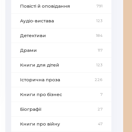
Повісті й оповідання
791
Аудіо-вистава
123
Детективи
184
Драми
117
Книги для дітей
123
Історична проза
226
Книги про бізнес
7
Біографії
27
Книги про війну
47