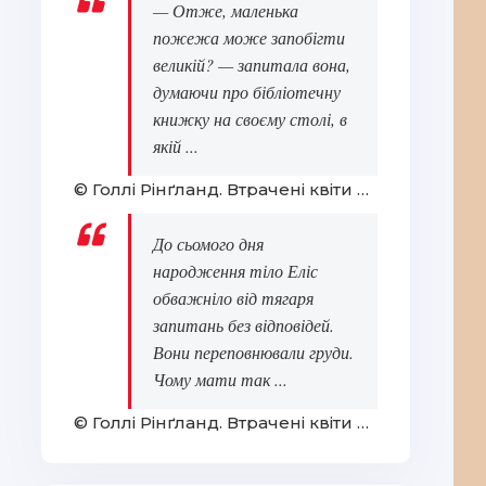
— Отже, маленька
пожежа може запобігти
великій? — запитала вона,
думаючи про бібліотечну
книжку на своєму столі, в
якій ...
© Голлі Рінґланд. Втрачені квіти Еліс Гарт
До сьомого дня
народження тіло Еліс
обважніло від тягаря
запитань без відповідей.
Вони переповнювали груди.
Чому мати так ...
© Голлі Рінґланд. Втрачені квіти Еліс Гарт