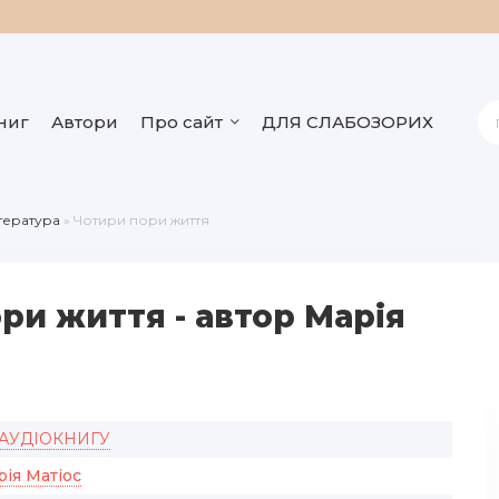
ниг
Автори
Про сайт
ДЛЯ СЛАБОЗОРИХ
ітература
» Чотири пори життя
ри життя - автор Марія
 АУДІОКНИГУ
ія Матіос