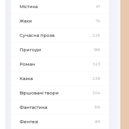
Містика
47
Жахи
74
Сучасна проза
226
Пригоди
186
Роман
523
Казка
228
Віршовані твори
204
Фантастика
319
Фентезі
89