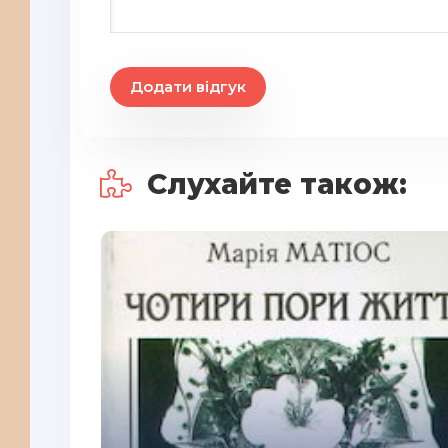
20
21
Додати відгук
22
23
24
Слухайте також:
25
26
27
28
29
30
31
32