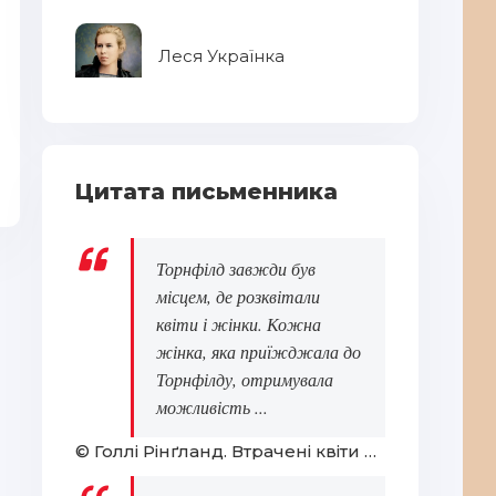
Леся Українка
Людина без властивостей. Книга
2
Ам
Цитата письменника
Торнфілд завжди був
місцем, де розквітали
квіти і жінки. Кожна
жінка, яка приїжджала до
Торнфілду, отримувала
можливість ...
© Голлі Рінґланд. Втрачені квіти Еліс Гарт