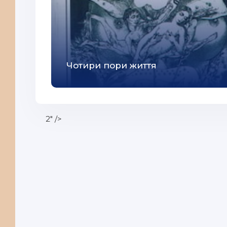
33
34
35
Чотири пори життя
36
37
38
2" />
39
40
41
42
43
44
45