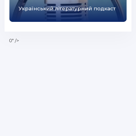
54
Український літературний подкаст
55
56
57
0" />
58
59
60
61
62
63
64
65
66