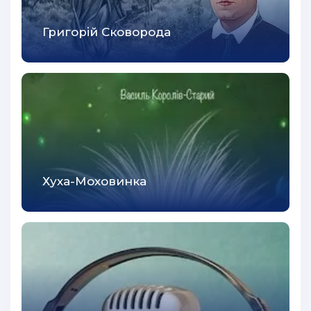
42
Григорій Сковорода
43
44
45
46
47
48
Хуха-Моховинка
49
50
51
52
53