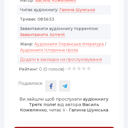
Автор:
Василь Кожелянко
Читає аудіокнигу:
Галина Шумська
Триває:
08:56:53
Завантажити аудіокнигу торрентом:
Завантажити .torrent
Жанр:
Аудіокниги Українська література
/
Аудіокниги Історична проза
Додати в закладки на прослуховування
Рейтинг:
0 (
0
голосів) -
Поділитися:
Ви зайшли щоб прослухати
аудіокнигу
Третє поле!
від автора
Василь
Кожелянко
, читає її -
Галина Шумська