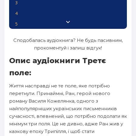
3
4
5
6
Сподобалась аудіокнига? Не будь пасивним,
7
прокоментуй і залиш відгук!
8
Опис аудіокниги Третє
9
поле:
10
Життя насправді не те поле, яке потрібно
11
перетнути. Принаймні, Ран, герой нового
12
роману Василя Кожелянка, одного з
найпопулярніших українських письменників
13
сучасності, впевнений, що потрібно подолати як
14
мінімум три поля. Це не дивно, адже Ран жив у
15
казкову епоху Трипілля, і щоб стати