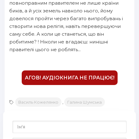
повноправним правителем не лише країни
16
биків, а й усіх земель навколо нього, йому
17
довелося пройти через багато випробувань і
створити нова релігія, навіть перевершуючи
18
саму себе. А коли це станеться, що він
19
робитиме? ! Ніколи не вгадаєш: нинішні
20
правителі цього не роблять...
21
22
АГОВ! АУДІОКНИГА НЕ ПРАЦЮЄ!
23
24
25
Василь Кожелянко
,
Галина Шумська
26
27
28