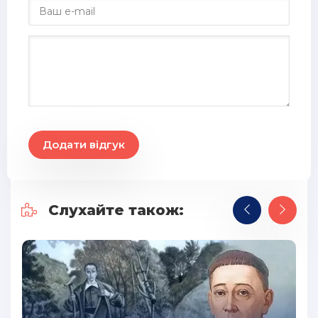
29
30
31
32
33
34
Додати відгук
35
36
Слухайте також:
37
38
39
40
41