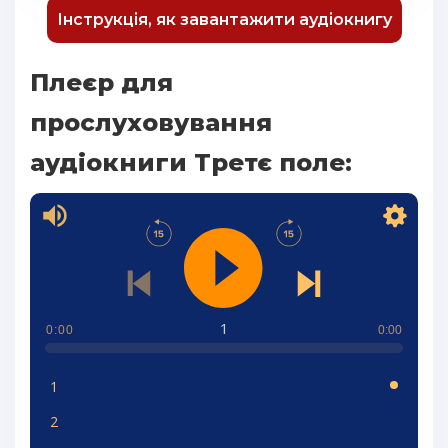
Інструкція, як завантажити аудіокнигу
Плеєр для
прослуховування
аудіокниги Третє поле:
1
0:00
0:00
1
2