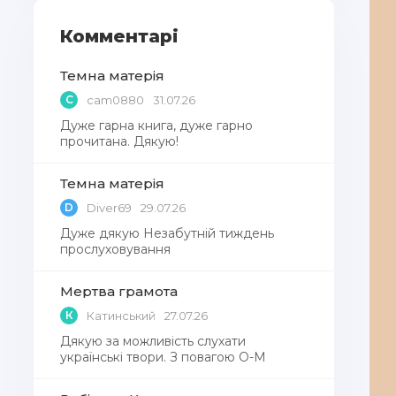
Комментарі
Темна матерія
C
cam0880
31.07.26
Дуже гарна книга, дуже гарно
прочитана. Дякую!
Темна матерія
D
Diver69
29.07.26
Дуже дякую Незабутній тиждень
прослуховування
Мертва грамота
К
Катинський
27.07.26
Дякую за можливість слухати
українські твори. З повагою О-М