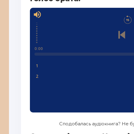
0:00
1
2
Сподобалась аудіокнига? Не бу