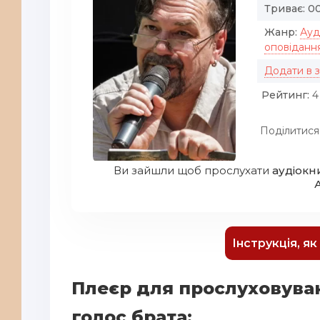
Триває:
00
Жанр:
Ауд
оповіданн
Додати в 
Рейтинг:
4 
Поділитися
Ви зайшли щоб прослухати
аудіокн
Інструкція, я
Плеєр для прослуховува
голос брата: