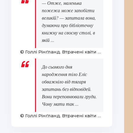
— Отже, маленька
пожежа може запобігти
великій? — запитала вона,
думаючи про бібліотечну
книжку на своєму столі, в
якій ...
© Голлі Рінґланд. Втрачені квіти Еліс Гарт
До сьомого дня
народження тіло Еліс
обважніло від тягаря
запитань без відповідей.
Вони переповнювали груди.
Чому мати так ...
© Голлі Рінґланд. Втрачені квіти Еліс Гарт