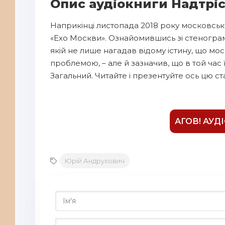
Опис аудіокниги Надтріс
Наприкінці листопада 2018 року московськи
«Ехо Москви». Ознайомившись зі стенограм
якій не лише нагадав відому істину, що мо
проблемою, – але й зазначив, що в той час 
Загальний. Читайте і презентуйте ось цю с
АГОВ! АУД
Юрій Андрухович