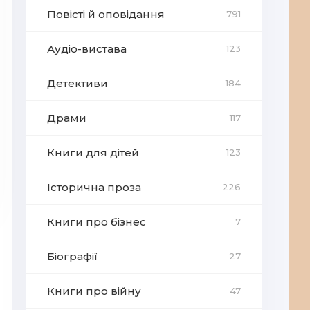
Повісті й оповідання
791
Аудіо-вистава
123
Детективи
184
Драми
117
Книги для дітей
123
Історична проза
226
Книги про бізнес
7
Біографії
27
Книги про війну
47