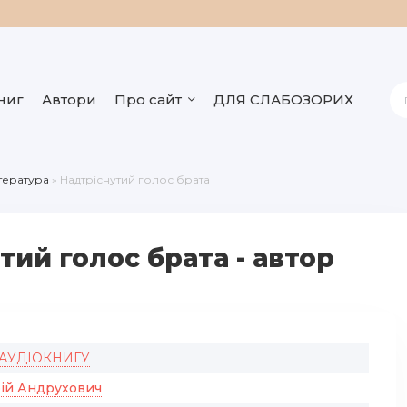
ниг
Автори
Про сайт
ДЛЯ СЛАБОЗОРИХ
ітература
» Надтріснутий голос брата
тий голос брата - автор
 АУДІОКНИГУ
ій Андрухович