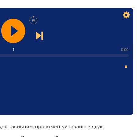
1
0:00
дь пасивним, прокоментуй і залиш відгук!