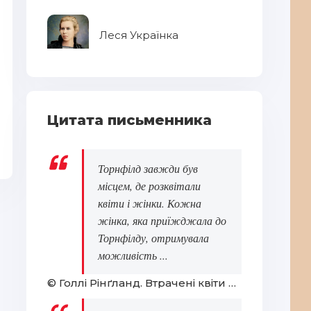
Леся Українка
Цитата письменника
Василь Стус
Ле
Торнфілд завжди був
місцем, де розквітали
квіти і жінки. Кожна
жінка, яка приїжджала до
Торнфілду, отримувала
можливість ...
© Голлі Рінґланд. Втрачені квіти Еліс Гарт