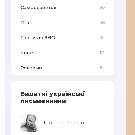
Саморозвиток
60
П'єса
58
Твори по ЗНО
62
Інше
112
Реклама
54
Видатні українські
письменники
Тарас Шевченко