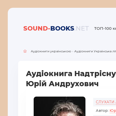
SOUND-
BOOKS
.NET
ТОП-100 к
Аудіокниги українською
»
Аудіокниги Українська л
Аудіокнига Надтрісну
Юрій Андрухович
СЛУХАТИ
Автор:
Юр