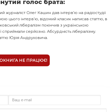
нутий голос брата:
й журналіст Олег Кашин дав інтерв’ю на радіостудії
ою цього інтерв’ю, відомий класик написав статтю, в
сковський лібералізм покінчив з українською
її сприймали серйозно. Абсурдність лібералізму.
таттю Юрія Андруховича.
ІОКНИГА НЕ ПРАЦЮЄ!