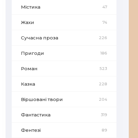
Містика
47
Жахи
74
Сучасна проза
226
Пригоди
186
Роман
523
Казка
228
Віршовані твори
204
Фантастика
319
Фентезі
89