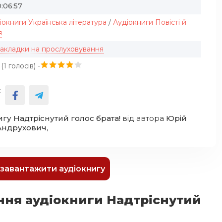
:06:57
іокниги Українська література
/
Аудіокниги Повісті й
я
закладки на прослуховування
(
1
голосів) -
:
игу Надтріснутий голос брата!
від автора
Юрій
Андрухович
,
к завантажити аудіокнигу
ння аудіокниги Надтріснутий