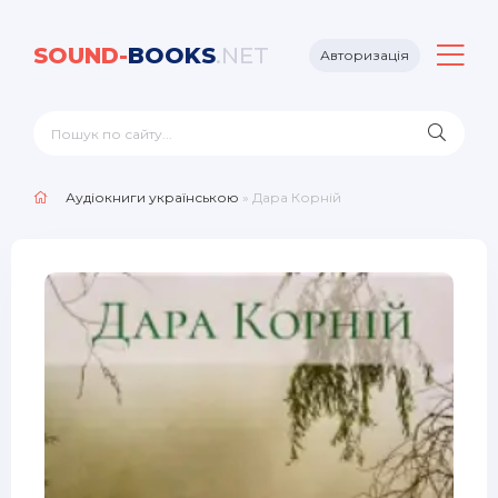
SOUND-
BOOKS
.NET
Авторизація
Аудіокниги українською
» Дара Корній