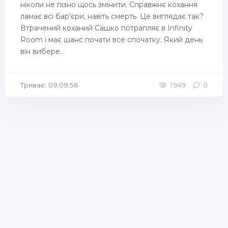
ніколи не пізно щось змінити. Справжнє кохання
ламає всі бар'єри, навіть смерть. Це виглядає так?
Втрачений коханий Сашко потрапляє в Infinity
Room і має шанс почати все спочатку. Який день
він вибере...
Триває: 09:09:56
1 949
0