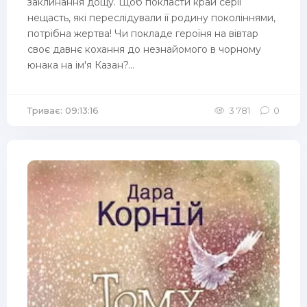
заклинання дощу. Щоб покласти край серії
нещасть, які переслідували її родину поколіннями,
потрібна жертва! Чи покладе героїня на вівтар
своє давнє кохання до незнайомого в чорному
юнака на ім'я Казан?...
Триває: 09:13:16
3 781
0