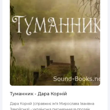
Туманник - Дара Корній
Дара Корній (справжнє ім'я Мирослава Іванівна
Замойська) - українська письменниця-прозаїк.