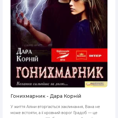
Гонихмарник - Дара Корній
У життя Аліни вторгається заклинання, Вана не
може встояти, а її кровний ворог Градоб — це