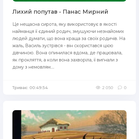
Лихий попутав - Панас Мирний
Це нещасна сирота, яку використовує в якості
найманця її єдиний родич, змушуючи незнайомих
людей думати, що вона краща за своїх родичів. На
жаль, Василь зустрівся - він скористався цією
дівчиною. Вона опинилася вдома, де працювала,
як прокляття, а коли вона захворіла, її вигнали з
дому з немовлям....
Триває: 00:49:54
2 050
0