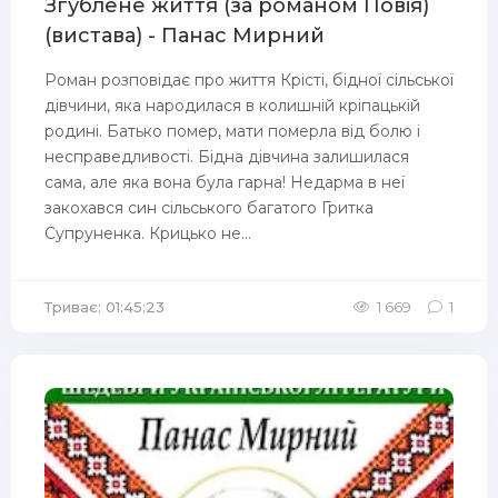
Згублене життя (за романом Повія)
(вистава) - Панас Мирний
Роман розповідає про життя Крісті, бідної сільської
дівчини, яка народилася в колишній кріпацькій
родині. Батько помер, мати померла від болю і
несправедливості. Бідна дівчина залишилася
сама, але яка вона була гарна! Недарма в неї
закохався син сільського багатого Гритка
Супруненка. Крицько не...
Триває: 01:45:23
1 669
1