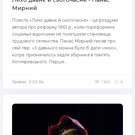
Лихо давнє й сьогочасне - Панас
Мирний
Повість «Лихо давнє й сьогочасне» - це роздуми
автора про реформу 1861 р., коли пореформені
соціальні відносини не поліпшили становища
трудового селянства. Панас Мирний писав про
свій твір: «З давнього можна було б дати «лихо»,
котре призначалось задля збірника в пам'ять
Котляревського. Перше...
Триває: 2:20:34
1 545
0