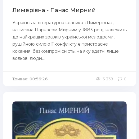
Лимерівна - Панас Мирний
Українська літературна класика «Лимерівна»,
написана Парнасом Мирним у 1883 році, належить
до найкращих зразків української мелодрами,
рушійною силою її конфлікту є пристрасне
кохання, безкомпромісність, на яку здатні лише
вольові люди....
Триває: 00:56:26
3 339
0