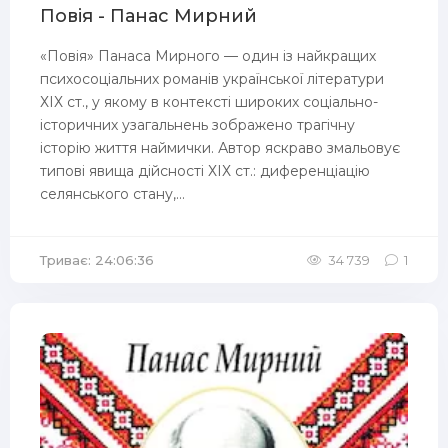
Повія - Панас Мирний
«Повія» Панаса Мирного — один із найкращих
психосоціальних романів української літератури
ХІХ ст., у якому в контексті широких соціально-
історичних узагальнень зображено трагічну
історію життя наймички. Автор яскраво змальовує
типові явища дійсності ХІХ ст.: диференціацію
селянського стану,...
Триває: 24:06:36
34 739
1