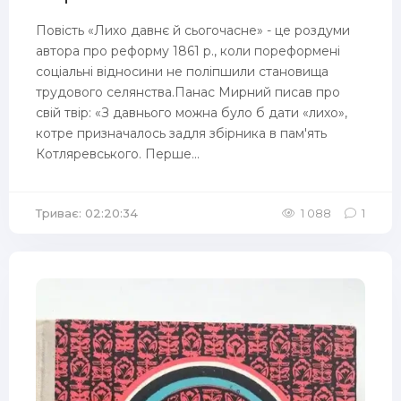
Повість «Лихо давнє й сьогочасне» - це роздуми
автора про реформу 1861 р., коли пореформені
соціальні відносини не поліпшили становища
трудового селянства.Панас Мирний писав про
свій твір: «З давнього можна було б дати «лихо»,
котре призначалось задля збірника в пам'ять
Котляревського. Перше...
Триває: 02:20:34
1 088
1