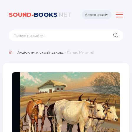
SOUND-
BOOKS
.NET
Авторизація
Аудіокниги українською
» Панас Мирний