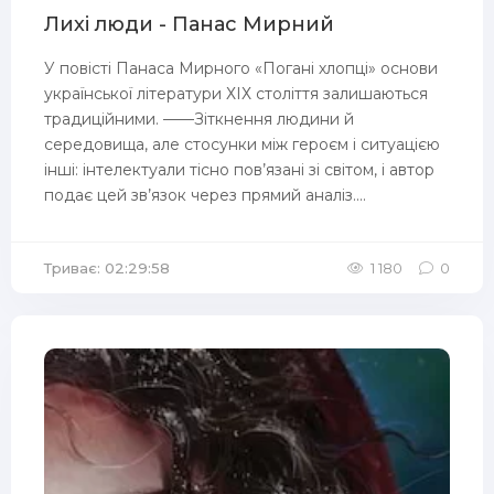
Лихі люди - Панас Мирний
У повісті Панаса Мирного «Погані хлопці» основи
української літератури ХІХ століття залишаються
традиційними. ——Зіткнення людини й
середовища, але стосунки між героєм і ситуацією
інші: інтелектуали тісно пов’язані зі світом, і автор
подає цей зв’язок через прямий аналіз....
Триває: 02:29:58
1 180
0