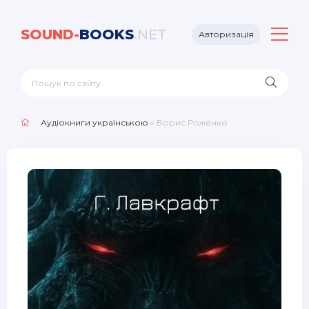
SOUND-
BOOKS
.NET
Авторизація
Аудіокниги українською
» Борис Роженко