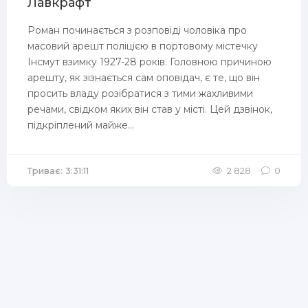
Лавкрафт
Роман починається з розповіді чоловіка про
масовий арешт поліцією в портовому містечку
Інсмут взимку 1927-28 років. Головною причиною
арешту, як зізнається сам оповідач, є те, що він
просить владу розібратися з тими жахливими
речами, свідком яких він став у місті. Цей дзвінок,
підкріплений майже...
Триває: 3:31:11
2 828
0