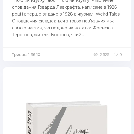
"По́клик Кту́лху" або "По́клик Кту́лгу" - містичне
оповідання Говарда Лавкрафта, написане в 1926
році і вперше видане в 1928 в журналі Weird Tales.
Оповідання складається з трьох пов'язаних між
собою частин, які подано як нотатки Френсіса
Терстона, жителя Бостона, який...
Триває: 1:36:10
2 525
0