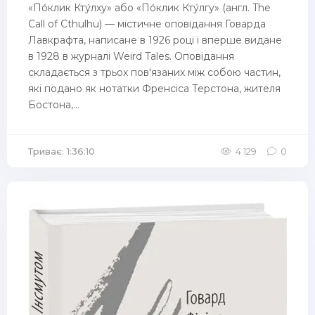
«По́клик Кту́лху» або «По́клик Кту́лгу» (англ. The
Call of Cthulhu) — містичне оповідання Говарда
Лавкрафта, написане в 1926 році і вперше видане
в 1928 в журналі Weird Tales. Оповідання
складається з трьох пов'язаних між собою частин,
які подано як нотатки Френсіса Терстона, жителя
Бостона,...
Триває: 1:36:10
4 129
0