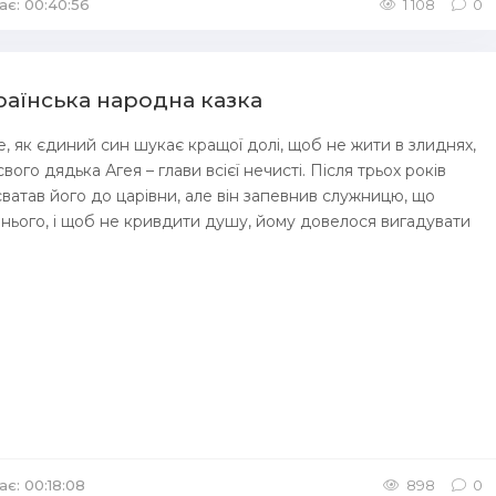
ає: 00:40:56
/
Аудіокниги Казка
1 108
0
країнська народна казка
е, як єдиний син шукає кращої долі, щоб не жити в злиднях,
вого дядька Агея – глави всієї нечисті. Після трьох років
сватав його до царівни, але він запевнив служницю, що
нього, і щоб не кривдити душу, йому довелося вигадувати
ає: 00:18:08
/
Аудіокниги Казка
898
0