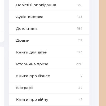
Повісті й оповідання
791
Аудіо-вистава
123
Детективи
184
Драми
117
Книги для дітей
123
Історична проза
226
Книги про бізнес
7
Біографії
27
Книги про війну
47