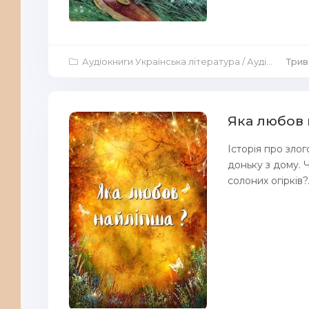
Аудіокниги Українська література
/
Аудіокниги Дитяча література
Трив
Яка любов 
Історія про зло
доньку з дому. 
солоних огірків?.