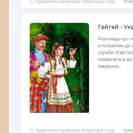
Аудіокниги Українська література
/
Аудіокниги Дитяча література
Трив
Гайгай - У
Розповідь про т
а потрапляє до с
служби Гігай по
повернеться до 
завдання,...
Аудіокниги Українська література
/
Аудіокниги Дитяча література
Трив