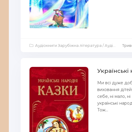
Аудіокниги Зарубіжна література
/
Аудіокниги Повісті й оповідання
Трив
Українські 
Ми всі дуже доб
виховання дітей 
себе, ні мало, н
українські народ
Тож...