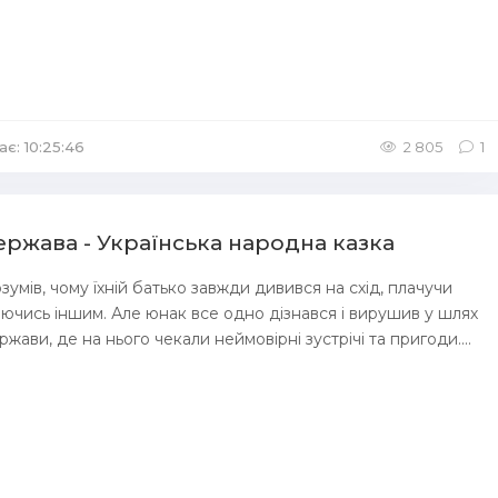
ає: 10:25:46
/
Аудіокниги для дітей
2 805
1
ржава - Українська народна казка
зумів, чому їхній батько завжди дивився на схід, плачучи
іючись іншим. Але юнак все одно дізнався і вирушив у шлях
ави, де на нього чекали неймовірні зустрічі та пригоди....