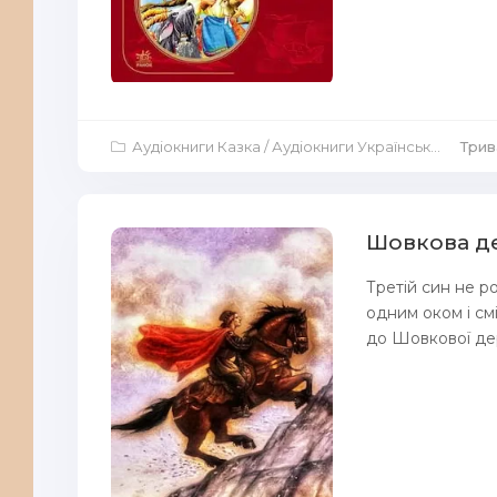
Аудіокниги Казка
/
Аудіокниги Українська література
Трив
Шовкова де
Третій син не ро
одним оком і см
до Шовкової держ