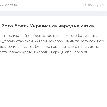
є: 00:15:16
894
0
і його брат - Українська народна казка
ана Голика та його братів, про царя – їхнього батька, про
 Щуровим отаманом, князем Комаром, Змієм та його донькою
ідь починається, як будь-яка народна казка: «Десь, десь, в
тві, в чужій країні, є король і цариця, або царевич і