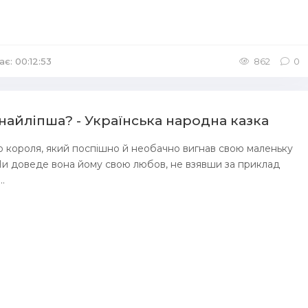
ає: 00:12:53
/
Аудіокниги Казка
862
0
найліпша? - Українська народна казка
го короля, який поспішно й необачно вигнав свою маленьку
Чи доведе вона йому свою любов, не взявши за приклад
..