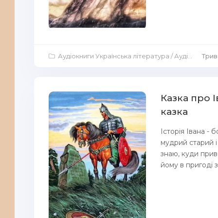
Аудіокниги Українська література
/
Аудіокниги Казка
Трив
Казка про І
казка
Історія Івана - 
мудрий старий і
знаю, куди прив
йому в пригоді з