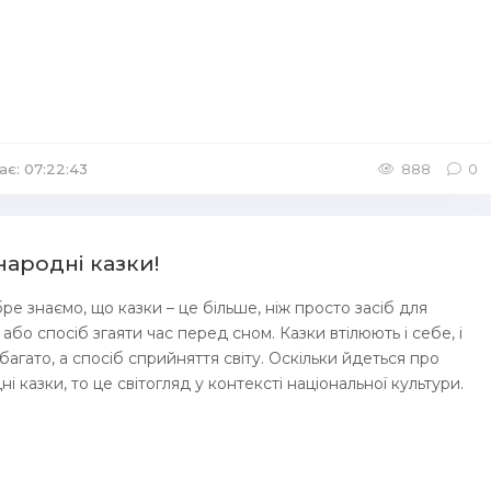
ає: 07:22:43
/
Аудіокниги для дітей
888
0
народні казки!
ре знаємо, що казки – це більше, ніж просто засіб для
або спосіб згаяти час перед сном. Казки втілюють і себе, і
і багато, а спосіб сприйняття світу. Оскільки йдеться про
ні казки, то це світогляд у контексті національної культури.