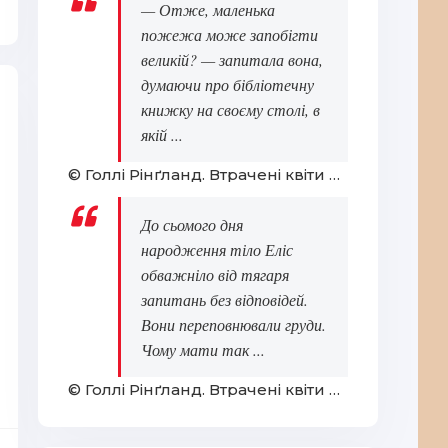
— Отже, маленька
пожежа може запобігти
великій? — запитала вона,
думаючи про бібліотечну
книжку на своєму столі, в
якій ...
© Голлі Рінґланд. Втрачені квіти Еліс Гарт
До сьомого дня
народження тіло Еліс
обважніло від тягаря
запитань без відповідей.
Вони переповнювали груди.
Чому мати так ...
© Голлі Рінґланд. Втрачені квіти Еліс Гарт