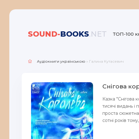
SOUND-
BOOKS
.NET
ТОП-100 к
Аудіокниги українською
» Галина Кутасевич
Снігова ко
Казка "Снігова 
тисячі видань і
проста сюжетна 
сотні років тому,