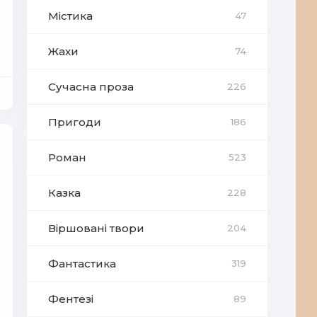
Містика
47
Жахи
74
Сучасна проза
226
Пригоди
186
Роман
523
Казка
228
Віршовані твори
204
Фантастика
319
Фентезі
89