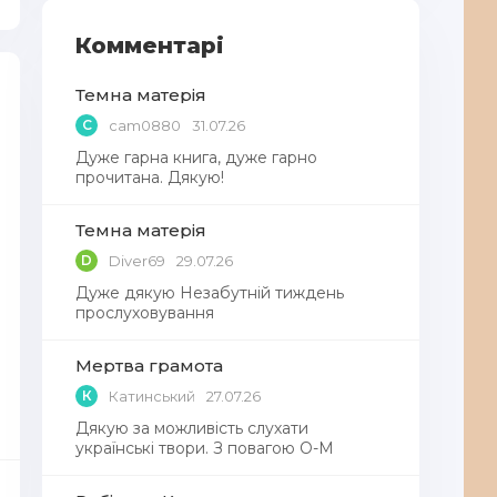
Комментарі
Темна матерія
C
cam0880
31.07.26
Дуже гарна книга, дуже гарно
прочитана. Дякую!
Темна матерія
D
Diver69
29.07.26
Дуже дякую Незабутній тиждень
прослуховування
Мертва грамота
К
Катинський
27.07.26
Дякую за можливість слухати
українські твори. З повагою О-М