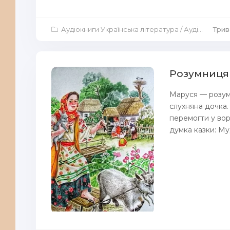
Аудіокниги Українська література
/
Аудіокниги Казка
Трив
Розумниця 
Маруся — розумн
слухняна дочка.
перемогти у вор
думка казки: Му