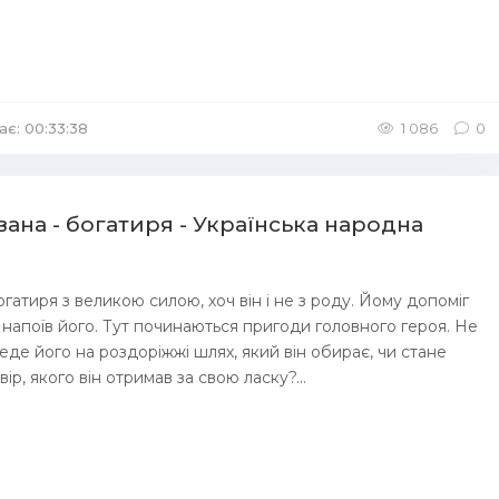
ає: 00:33:38
1 086
0
вана - богатиря - Українська народна
богатиря з великою силою, хоч він і не з роду. Йому допоміг
 напоїв його. Тут починаються пригоди головного героя. Не
еде його на роздоріжжі шлях, який він обирає, чи стане
вір, якого він отримав за свою ласку?...