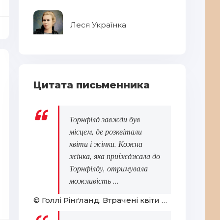
Леся Українка
Цитата письменника
Торнфілд завжди був
місцем, де розквітали
квіти і жінки. Кожна
жінка, яка приїжджала до
Торнфілду, отримувала
можливість ...
© Голлі Рінґланд. Втрачені квіти Еліс Гарт