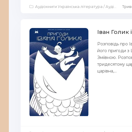
Аудіокниги Українська література
/
Аудіокниги Казка
Трива
Іван Голик 
Розповідь про Ів
його пригоди з
Зміївною. Розпов
тридесятому царс
царівна,...