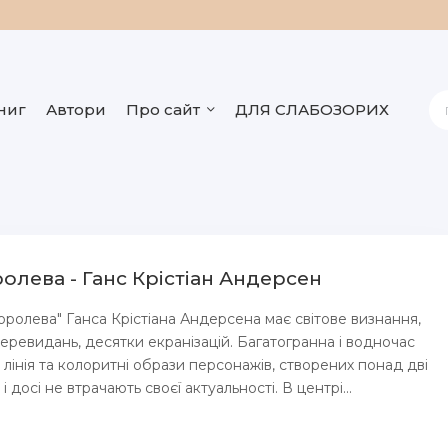
ниг
Автори
Про сайт
ДЛЯ СЛАБОЗОРИХ
ролева - Ганс Крістіан Андерсен
королева" Ганса Крістіана Андерсена має світове визнання,
 перевидань, десятки екранізацій. Багатогранна і водночас
лінія та колоритні образи персонажів, створених понад дві
 і досі не втрачають своєї актуальності. В центрі...