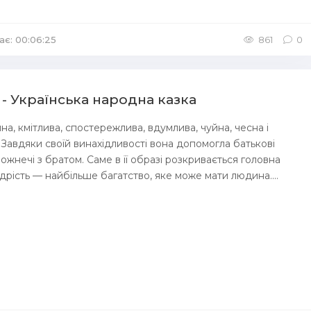
ає: 00:06:25
861
0
- Українська народна казка
а, кмітлива, спостережлива, вдумлива, чуйна, чесна і
 Завдяки своїй винахідливості вона допомогла батькові
ожнечі з братом. Саме в її образі розкривається головна
дрість — найбільше багатство, яке може мати людина....