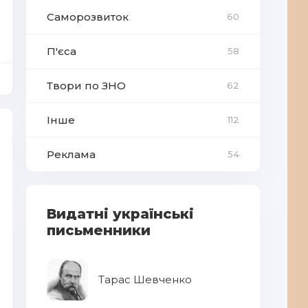
Саморозвиток
60
П'єса
58
Твори по ЗНО
62
Інше
112
Реклама
54
Видатні українські
письменники
Тарас Шевченко