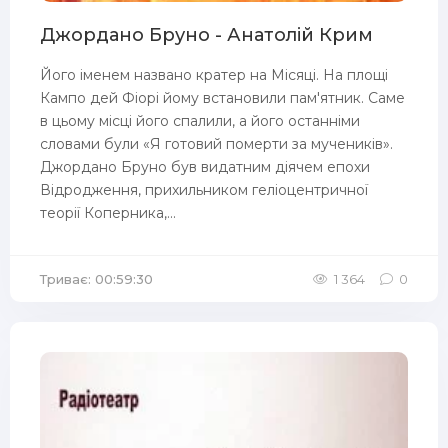
Джордано Бруно - Анатолій Крим
Його іменем названо кратер на Місяці. На площі
Кампо дей Фіорі йому встановили пам'ятник. Саме
в цьому місці його спалили, а його останніми
словами були «Я готовий померти за мучеників».
Джордано Бруно був видатним діячем епохи
Відродження, прихильником геліоцентричної
теорії Коперника,...
Триває: 00:59:30
1 364
0