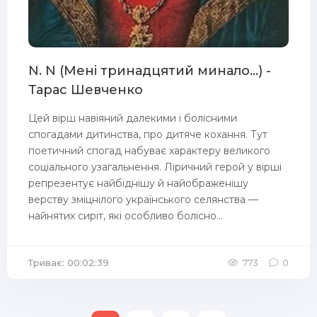
N. N (Мені тринадцятий минало...) -
Тарас Шевченко
Цей вірш навіяний далекими і болісними
спогадами дитинства, про дитяче кохання. Тут
поетичний спогад набуває характеру великого
соціального узагальнення. Ліричний герой у вірші
репрезентує найбіднішу й найображенішу
верству зміцнілого українського селянства —
найнятих сиріт, які особливо болісно...
Триває: 00:02:39
773
0