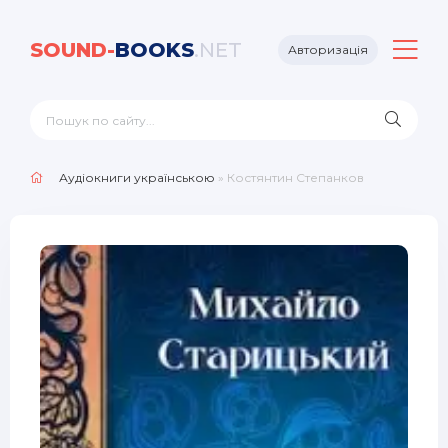
SOUND-
BOOKS
.NET
Авторизація
Аудіокниги українською
» Костянтин Степанков