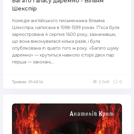
Багато галасу даремно - Вільям
Шекспір
Комедія англійського письменника Вільяма
Шекспіра, написана в 1598-1599 роках. П'єса була
зареєстрована 4 серпня 1600 року, зазначивши,
що вона виконувалася кілька разів, і була
опублікована in quarto того ж року. «Багато шуму
даремно» — крутиться навколо історії двох пар:
перша — закохані,...
Триває: 01:45:14
2 045
0