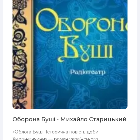
Оборона Буші - Михайло Старицький
«Облога Буші. Історична повість доби
Хмельниччини» — роман українського