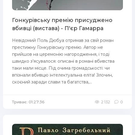
Гонкурівську премію присуджено
вбивці (вистава) - П'єр Гамарра
Невідомий Поль Дюбуа отримав за свій роман
престижну Гонкурівську премію. Автор не
прийшов на церемонію нагородження, і тоді
швидко з’ясувалося: описані в романі вбивства
таки мали місце. Під очима громадськості: чи
впізнали вбивцю інтелектуальна еліта! Злочин,
скоєний заради слави та багатства,...
Триває: 01:27:36
2 132
0