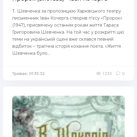
Т. Шевченка за пропозицією Харківського театру
письменник Іван Кочерга створив п’єсу «Пророк»
(1947), присвячену останнім рокам життя Тараса
Григоровича Шевченка. На той час у розкритті цієї
теми на українській сцені вже склався певний
відбиток – трагічна історія кохання поета. «Життя
Шевченка було...
Триває: 01:35:32
1 235
0