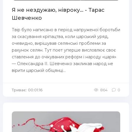
Я не нездужаю, нівроку... - Тарас
Шевченко
Твір було написано в період напруженої боротьби
за скасування кріпацтва, коли царський уряд,
очевидно, вирішував селянські проблеми за
рахунок селян. Тут поет уперше висловлює своє
ставлення до очікуваних реформ і народу «царя»
— Олександра II. Шевченко закликав народ не
вірити царській обіцянці...
Триває: 00:01:16
864
0