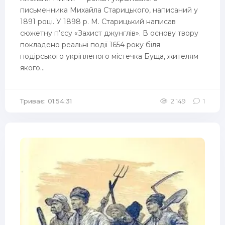
письменника Михайла Старицького, написаний у
1891 році. У 1898 р. М. Старицький написав
сюжетну п’єсу «Захист джунглів». В основу твору
покладено реальні події 1654 року біля
подірського укріпленого містечка Буща, жителям
якого...
Триває: 01:54:31
2 149
1