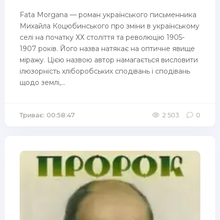
Fata Morgana — роман українського письменника
Михайла Коцюбинського про зміни в українському
селі на початку ХХ століття та революцію 1905-
1907 років. Його назва натякає на оптичне явище
міражу. Цією назвою автор намагається висловити
ілюзорність хліборобських сподівань і сподівань
щодо землі,...
Триває: 00:58:47
2 503
0