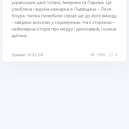
українських шкіл Іспанії, Америки та Парижа. Це
улюблена і відома казкарка зі Львівщини – Леся
Кічура. Читачі полюбили серіал ще до його виходу
– завдяки анонсам у соцмережах. На її сторінках –
неймовірна історія про медуз і динозаврів, і кожна
дитина...
Триває: 01:32:28
1 599
0