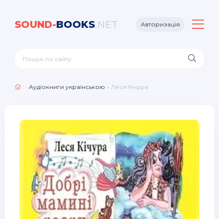
SOUND-
BOOKS
.NET
Авторизація
Аудіокниги українською
» Леся Кічура