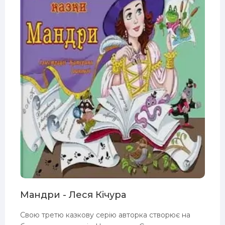
Мандри - Леся Кічура
Свою третю казкову серію авторка створює на