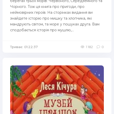
берегах трьох морів: Червоного, Середземного та
Чорного. Тож ця книга про пригоди, про
неймовірних героїв. На сторінках видання ви
знайдете історію про мишку та хлопчика, які
мандрують світом, та море у пошуках друга. Вам
сподобається історія про мушлю,...
Триває: 01:22:37
1 182
0