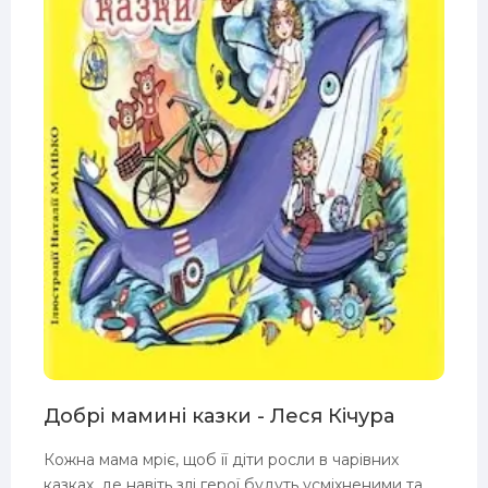
Добрі мамині казки - Леся Кічура
Кожна мама мріє, щоб її діти росли в чарівних
казках, де навіть злі герої будуть усміхненими та