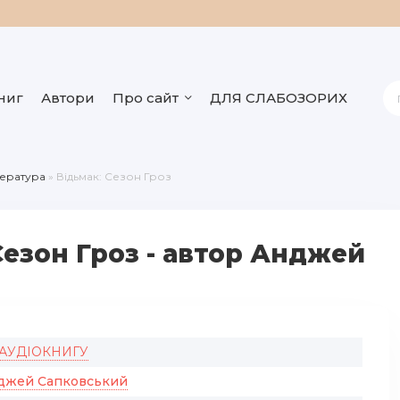
ниг
Автори
Про сайт
ДЛЯ СЛАБОЗОРИХ
тература
» Відьмак: Сезон Гроз
Сезон Гроз - автор Анджей
 АУДІОКНИГУ
джей Сапковський