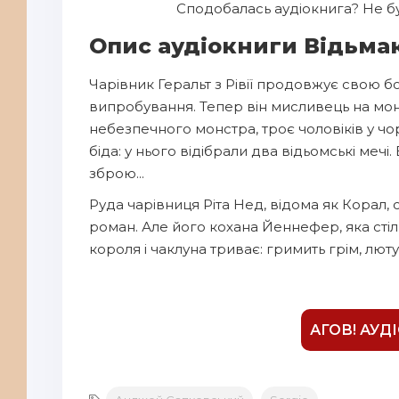
Сподобалась аудіокнига? Не бу
7
Опис аудіокниги Відьмак
8
Чарівник Геральт з Рівії продовжує свою б
9
випробування. Тепер він мисливець на мо
10
небезпечного монстра, троє чоловіків у ч
11
біда: у нього відібрали два відьомські меч
зброю...
12
Руда чарівниця Ріта Нед, відома як Корал,
13
роман. Але його кохана Йеннефер, яка стіл
14
короля і чаклуна триває: гримить грім, лютує
15
16
АГОВ! АУД
17
18
19