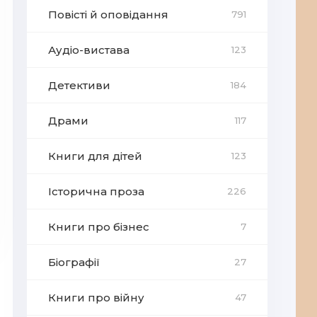
Повісті й оповідання
791
Аудіо-вистава
123
Детективи
184
Драми
117
Книги для дітей
123
Історична проза
226
Книги про бізнес
7
Біографії
27
Книги про війну
47