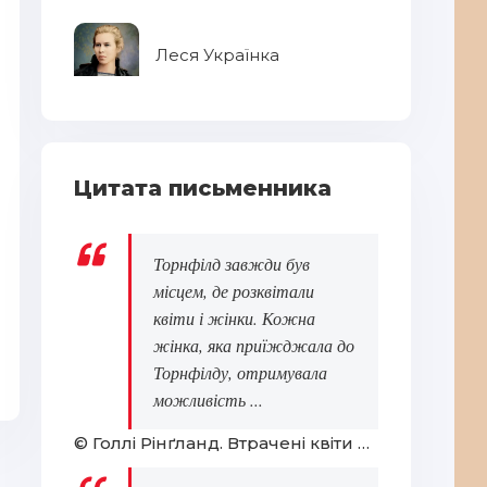
Леся Українка
Ві
Цитата письменника
Торнфілд завжди був
місцем, де розквітали
квіти і жінки. Кожна
Відьмак: Останнє бажання
Мо
жінка, яка приїжджала до
Торнфілду, отримувала
можливість ...
© Голлі Рінґланд. Втрачені квіти Еліс Гарт