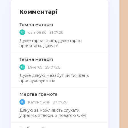
Комментарі
Темна матерія
C
cam0880
31.07.26
Дуже гарна книга, дуже гарно
прочитана. Дякую!
Темна матерія
D
Diver69
29.07.26
Дуже дякую Незабутній тиждень
прослуховування
Мертва грамота
К
Катинський
27.07.26
Дякую за можливість слухати
українські твори. З повагою О-М