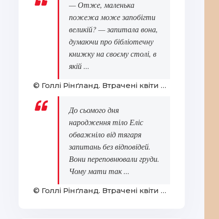
— Отже, маленька
пожежа може запобігти
великій? — запитала вона,
думаючи про бібліотечну
книжку на своєму столі, в
якій ...
© Голлі Рінґланд. Втрачені квіти Еліс Гарт
До сьомого дня
народження тіло Еліс
обважніло від тягаря
запитань без відповідей.
Вони переповнювали груди.
Чому мати так ...
© Голлі Рінґланд. Втрачені квіти Еліс Гарт