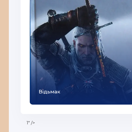
32
33
34
35
36
37
38
39
40
Відьмак
41
42
43
1" />
44