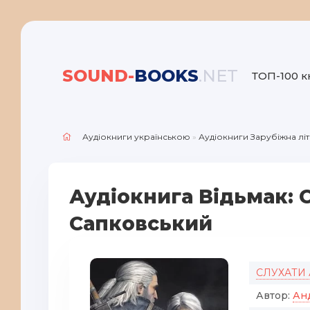
SOUND-
BOOKS
.NET
ТОП-100 к
Аудіокниги українською
»
Аудіокниги Зарубіжна лі
Аудіокнига Відьмак: 
Сапковський
СЛУХАТИ
Автор:
Ан