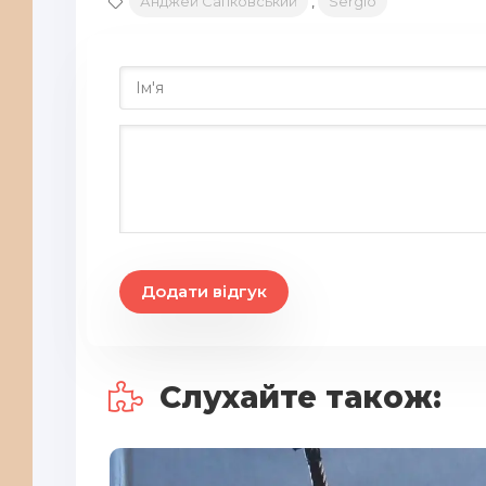
Анджей Сапковський
,
Sergio
20
21
22
23
24
25
26
Додати відгук
27
28
29
Слухайте також:
30
31