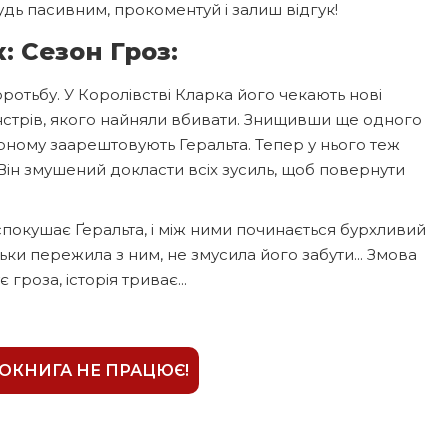
дь пасивним, прокоментуй і залиш відгук!
: Сезон Гроз:
оротьбу. У Королівстві Кларка його чекають нові
нстрів, якого найняли вбивати. Знищивши ще одного
орному заарештовують Геральта. Тепер у нього теж
і. Він змушений докласти всіх зусиль, щоб повернути
 спокушає Ґеральта, і між ними починається бурхливий
ьки пережила з ним, не змусила його забути... Змова
 гроза, історія триває...
ІОКНИГА НЕ ПРАЦЮЄ!