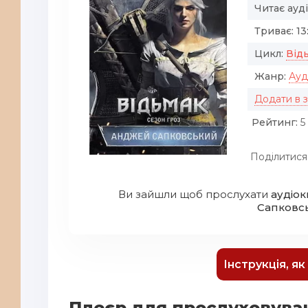
Читає ауд
Триває:
13
Цикл:
Від
Жанр:
Ауд
Додати в 
Рейтинг:
5 
Поділитися
Ви зайшли щоб прослухати
аудіок
Сапковс
Інструкція, я
Плеєр для прослуховува