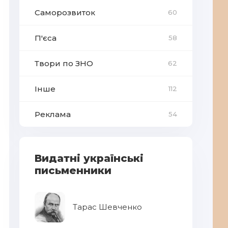
Саморозвиток
60
П'єса
58
Твори по ЗНО
62
Інше
112
Реклама
54
Видатні українські
письменники
Тарас Шевченко