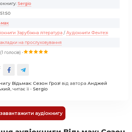
іокнигу:
Sergio
:51:50
ьмак
іокниги Зарубіжна література
/
Аудіокниги Фентезі
закладки на прослуховування
(
1
голосів) -
:
нигу Відьмак: Сезон Гроз!
від автора
Анджей
ький
, читає її -
Sergio
к завантажити аудіокнигу
ння аудіокниги Відьмак: Сезон