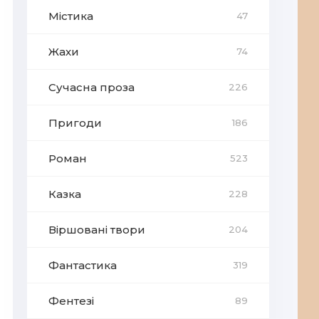
Містика
47
Жахи
74
Сучасна проза
226
Пригоди
186
Роман
523
Казка
228
Віршовані твори
204
Фантастика
319
Фентезі
89