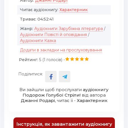
Автор:
Джанні Родарі
Читає аудіокнигу:
Характерник
Триває:
04:52:41
Жанр:
Аудіокниги Зарубіжна література
/
Аудіокниги Повісті й оповідання
/
Аудіокниги Казка
Додати в закладки на прослуховування
Рейтинг:
5 (
1
голосів) -
Поділитися:
Ви зайшли щоб прослухати
аудіокнигу
Подорож Голубої Стріли!
від автора
Джанні Родарі
, читає її -
Характерник
Інструкція, як завантажити аудіокнигу