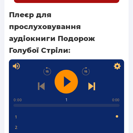
Плеєр для
прослуховування
аудіокниги Подорож
Голубої Стріли:
1
0:00
0:00
1
2