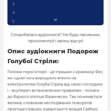
3
4
5
6
Сподобалась аудіокнига? Не будь пасивним,
7
прокоментуй і залиш відгук!
8
Опис аудіокниги Подорож
9
Голубої Стріли:
10
Головні герої історії - це іграшки з крамниці Феї,
11
які однієї ночі вирішують втекти на
12
електропотязі Голуба Стріла від своєї господині
і - всупереч встановленим правилам - поїхати
13
до бідного хлопця Франческо. Так починається
14
велика, сповнена несподіваних поворотів
15
пригода іграшок, індіанського вождя Срібної