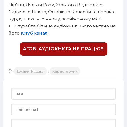
Пір'їни, Ляльки Рози, Жовтого Ведмедика,
16
Сидячого Пілота, Олівців та Канарки та песика
17
Курдуплика у сонному, засніженому місті.
Слухайте більше аудіокниг цього читача на
18
його
Ютуб каналі
19
20
АГОВ! АУДІОКНИГА НЕ ПРАЦЮЄ!
21
22
Джанні Родарі
,
Характерник
23