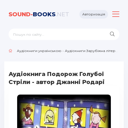
SOUND-
BOOKS
.NET
Авторизація
Аудіокниги українською
»
Аудіокниги Зарубіжна література
»
Аудіокнига Подорож Голубої
Стріли - автор Джанні Родарі