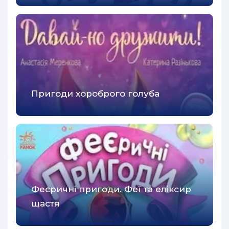
Пригоди хороброго голуба
Феєричні пригоди. Феї та еліксир
щастя