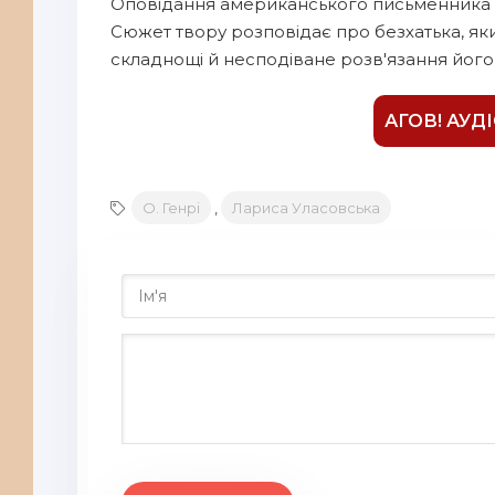
Оповідання американського письменника О.
Сюжет твору розповідає про безхатька, як
складнощі й несподіване розв'язання його
АГОВ! АУД
О. Генрі
,
Лариса Уласовська