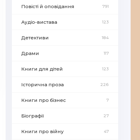
Повісті й оповідання
791
Аудіо-вистава
123
Детективи
184
Драми
117
Книги для дітей
123
Історична проза
226
Книги про бізнес
7
Біографії
27
Книги про війну
47