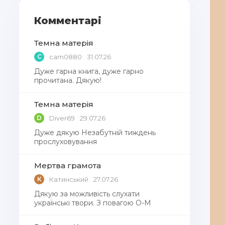
Комментарі
Темна матерія
C
cam0880
31.07.26
Дуже гарна книга, дуже гарно
прочитана. Дякую!
Темна матерія
D
Diver69
29.07.26
Дуже дякую Незабутній тиждень
прослуховування
Мертва грамота
К
Катинський
27.07.26
Дякую за можливість слухати
українські твори. З повагою О-М