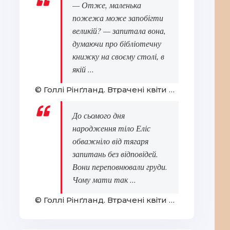
— Отже, маленька
пожежа може запобігти
великій? — запитала вона,
думаючи про бібліотечну
книжку на своєму столі, в
якій ...
© Голлі Рінґланд. Втрачені квіти Еліс Гарт
До сьомого дня
народження тіло Еліс
обважніло від тягаря
запитань без відповідей.
Вони переповнювали груди.
Чому мати так ...
© Голлі Рінґланд. Втрачені квіти Еліс Гарт