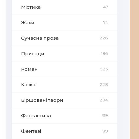
Містика
47
Жахи
74
Сучасна проза
226
Пригоди
186
Роман
523
Казка
228
Віршовані твори
204
Фантастика
319
Фентезі
89