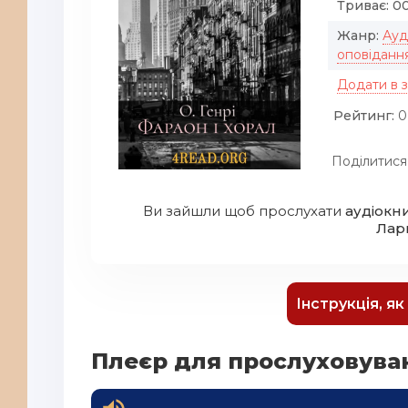
Триває:
00
Жанр:
Ауд
оповіданн
Додати в 
Рейтинг:
0
Поділитися
Ви зайшли щоб прослухати
аудіокни
Лар
Інструкція, я
Плеєр для прослуховуван