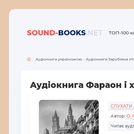
SOUND-
BOOKS
.NET
ТОП-100 к
Аудіокниги українською
»
Аудіокниги Зарубіжна лі
Аудіокнига Фараон і х
СЛУХАТИ
Автор:
О. 
Читає ауд