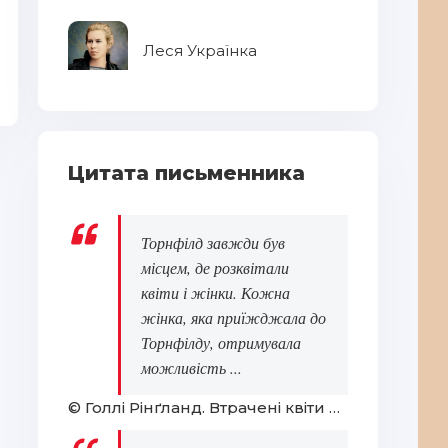
Сендвіч із шинкою
Ло
Леся Українка
Цитата письменника
Торнфілд завжди був
місцем, де розквітали
квіти і жінки. Кожна
жінка, яка приїжджала до
Торнфілду, отримувала
можливість ...
© Голлі Рінґланд. Втрачені квіти Еліс Гарт