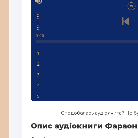
0:00
1
2
3
4
5
6
Сподобалась аудіокнига? Не бу
Опис аудіокниги Фараон 