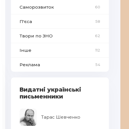
Саморозвиток
60
П'єса
58
Твори по ЗНО
62
Інше
112
Реклама
54
Видатні українські
письменники
Тарас Шевченко