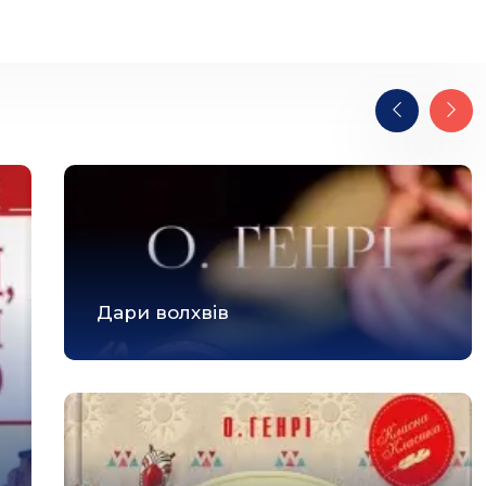
Дари волхвів