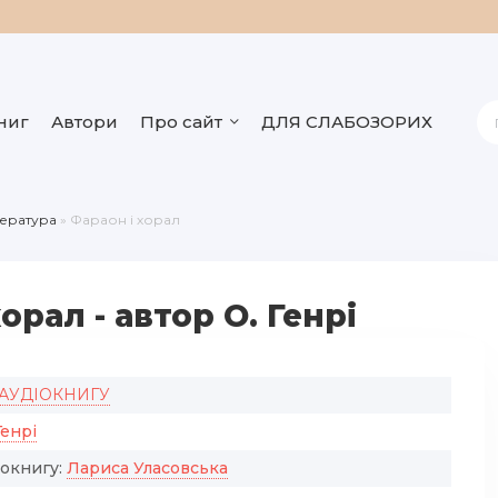
ниг
Автори
Про сайт
ДЛЯ СЛАБОЗОРИХ
тература
» Фараон і хорал
орал - автор О. Генрі
 АУДІОКНИГУ
Генрі
іокнигу:
Лариса Уласовська