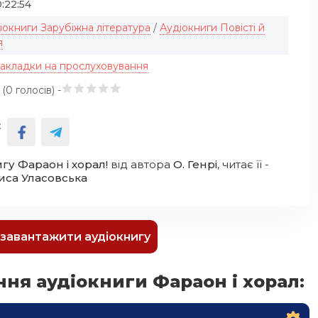
:22:54
іокниги Зарубіжна література
/
Аудіокниги Повісті й
я
закладки на прослуховування
 (
0
голосів) -
:
гу Фараон і хорал!
від автора
О. Генрі
, читає її -
иса Уласовська
к завантажити аудіокнигу
ня аудіокниги Фараон і хорал: