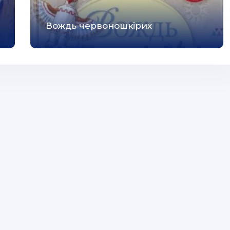
Вождь червоношкірих