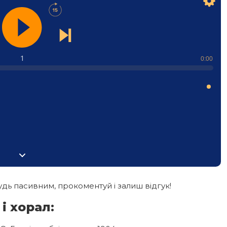
1
0:00
дь пасивним, прокоментуй і залиш відгук!
і хорал: