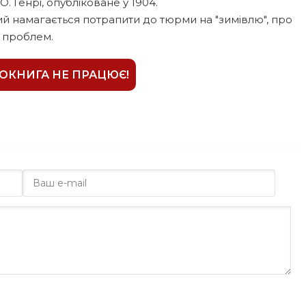
 Генрі, опубліковане у 1904.
ий намагається потрапити до тюрми на "зимівлю", про
 проблем.
ІОКНИГА НЕ ПРАЦЮЄ!