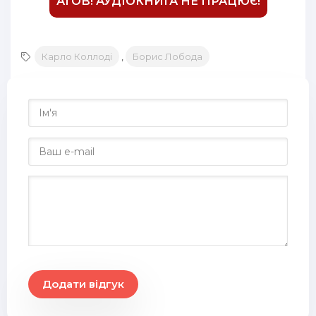
16
АГОВ! АУДІОКНИГА НЕ ПРАЦЮЄ!
17
18
Карло Коллоді
,
Борис Лобода
19
20
21
22
23
24
25
26
27
Додати відгук
28