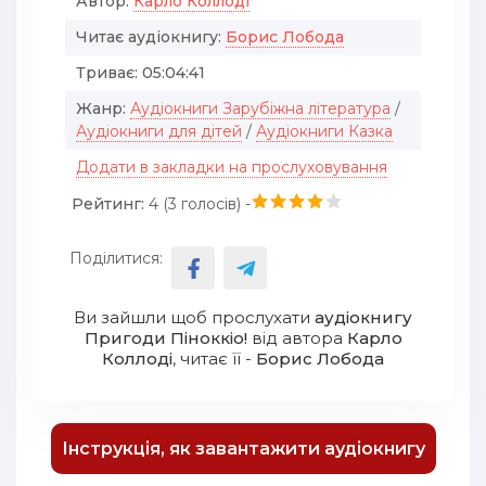
Автор:
Карло Коллоді
Читає аудіокнигу:
Борис Лобода
Триває:
05:04:41
Жанр:
Аудіокниги Зарубіжна література
/
Аудіокниги для дітей
/
Аудіокниги Казка
Додати в закладки на прослуховування
Рейтинг:
4 (
3
голосів) -
Поділитися:
Ви зайшли щоб прослухати
аудіокнигу
Пригоди Пiноккiо!
від автора
Карло
Коллоді
, читає її -
Борис Лобода
Інструкція, як завантажити аудіокнигу