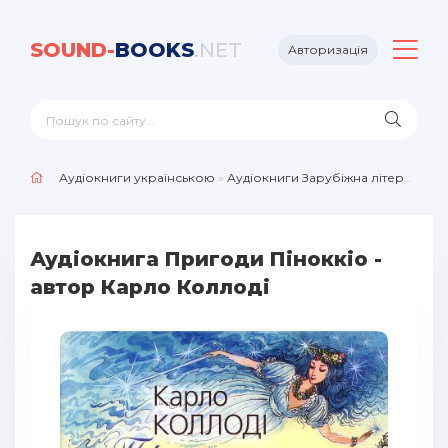
SOUND-
BOOKS
.NET
Авторизація
Аудіокниги українською
»
Аудіокниги Зарубіжна література
»
Аудіокнига Пригоди Пiноккiо -
автор Карло Коллоді