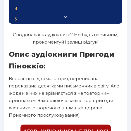
4
5
6
Сподобалась аудіокнига? Не будь пасивним,
7
прокоментуй і залиш відгук!
8
Опис аудіокниги Пригоди
9
Пiноккiо:
10
Всесвітньо відома історія, переписана і
11
переказана десятками письменників світу. Але
12
жоден з них не зрівняється з неповторним
оригіналом. Захоплююча казка про пригоди
13
хлопчика, створеного зі шматка дерева…
14
Приємного прослуховування)
15