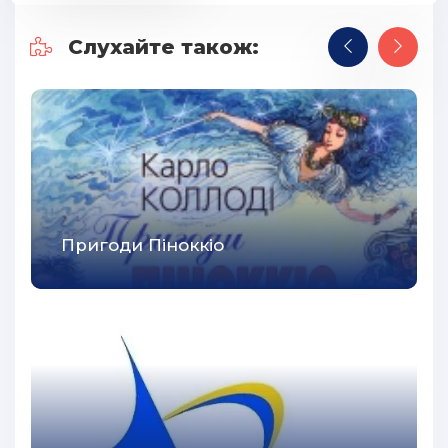
29
30
Слухайте також:
31
32
33
34
35
Пригоди Пiноккiо
36