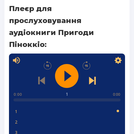
Плеєр для
прослуховування
аудіокниги Пригоди
Пiноккiо:
1
0:00
0:00
1
2
3