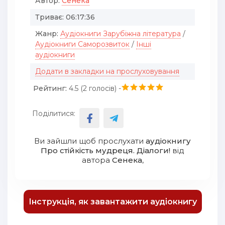
Автор:
Сенека
Триває:
06:17:36
Жанр:
Аудіокниги Зарубіжна література
/
Аудіокниги Саморозвиток
/
Інші
аудіокниги
Додати в закладки на прослуховування
Рейтинг:
4.5 (
2
голосів) -
Поділитися:
Ви зайшли щоб прослухати
аудіокнигу
Про стійкість мудреця. Діалоги!
від
автора
Сенека
,
Інструкція, як завантажити аудіокнигу