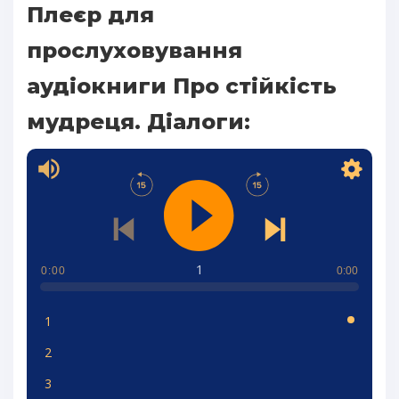
Плеєр для
прослуховування
аудіокниги Про стійкість
мудреця. Діалоги:
1
0:00
0:00
1
2
3