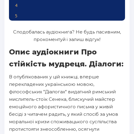
4
5
Сподобалась аудіокнига? Не будь пасивним,
прокоментуй і залиш відгук!
Опис аудіокниги Про
стійкість мудреця. Діалоги:
В опублікованих у цій книжці, вперше
перекладених українською мовою,
філософських "Діалогах" видатний римський
мислитель-стоїк Сенека, блискучий майстер
емоційного афористичного письма у живій
бесіді з читачем радить, у який спосіб за умов
моральної кризи споживацького суспільства
протистояти знеособленню, осягнути