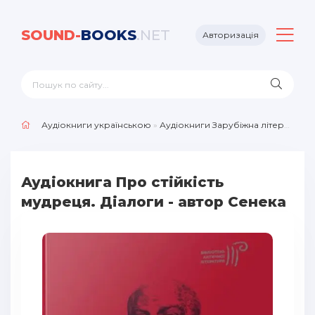
SOUND-
BOOKS
.NET
Авторизація
Аудіокниги українською
»
Аудіокниги Зарубіжна література
»
Аудіокнига Про стійкість
мудреця. Діалоги - автор Сенека