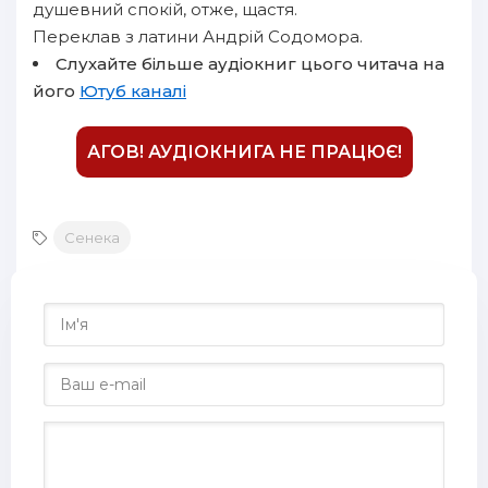
душевний спокій, отже, щастя.
Переклав з латини Андрій Содомора.
Слухайте більше аудіокниг цього читача на
його
Ютуб каналі
АГОВ! АУДІОКНИГА НЕ ПРАЦЮЄ!
Сенека