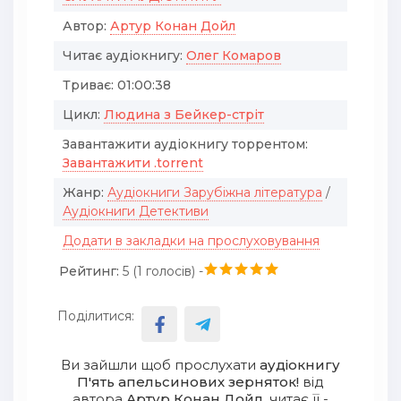
Автор:
Артур Конан Дойл
Читає аудіокнигу:
Олег Комаров
Триває:
01:00:38
Цикл:
Людина з Бейкер-стріт
Завантажити аудіокнигу торрентом:
Завантажити .torrent
Жанр:
Аудіокниги Зарубіжна література
/
Аудіокниги Детективи
Додати в закладки на прослуховування
Рейтинг:
5 (
1
голосів) -
Поділитися:
Ви зайшли щоб прослухати
аудіокнигу
П'ять апельсинових зерняток!
від
автора
Артур Конан Дойл
, читає її -