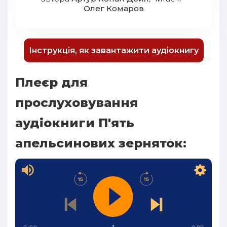
Олег Комаров
Інструкція, як завантажити аудіокнигу
Плеєр для
прослуховування
аудіокниги П'ять
апельсинових зерняток: