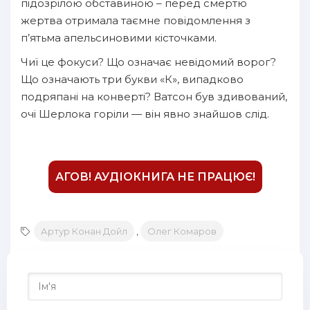
підозрілою обставиною – перед смертю
жертва отримала таємне повідомлення з
13
п’ятьма апельсиновими кісточками.
Чиї це фокуси? Що означає невідомий ворог?
Що означають три букви «К», випадково
подряпані на конверті? Ватсон був здивований,
очі Шерлока горіли — він явно знайшов слід.
АГОВ! АУДІОКНИГА НЕ ПРАЦЮЄ!
Артур Конан Дойл
,
Олег Комаров