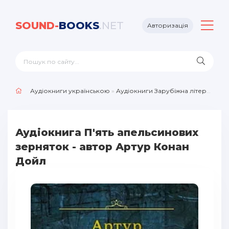
SOUND-
BOOKS
.NET
Авторизація
Аудіокниги українською
»
Аудіокниги Зарубіжна література
»
Аудіокнига П'ять апельсинових
зерняток - автор Артур Конан
Дойл