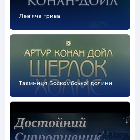
Лев'яча грива
Таємниця Боскомбської долини