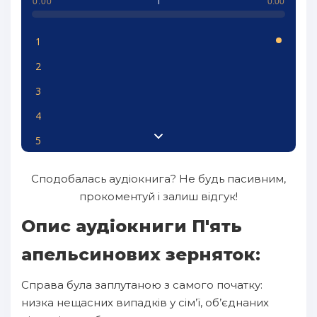
1
0:00
0:00
1
2
3
4
5
6
Сподобалась аудіокнига? Не будь пасивним,
7
прокоментуй і залиш відгук!
8
Опис аудіокниги П'ять
9
апельсинових зерняток:
10
Справа була заплутаною з самого початку:
11
низка нещасних випадків у сім’ї, об’єднаних
12