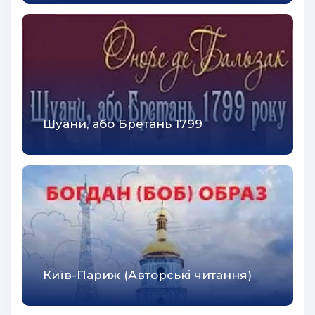
41
42
43
44
45
Шуани, або Бретань 1799
46
47
48
49
50
51
Київ-Париж (Авторські читання)
52