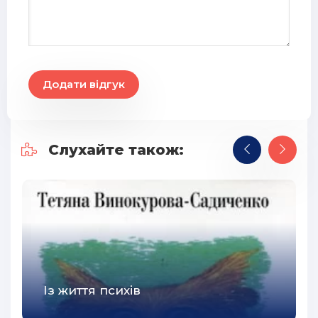
28
29
30
Додати відгук
31
32
33
Слухайте також:
34
35
36
37
38
Із життя психів
39
40