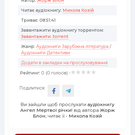
Автор:
Жорж Блон
Читає аудіокнигу:
Микола Козій
Триває:
08:51:41
Завантажити аудіокнигу торрентом:
Завантажити .torrent
Жанр:
Аудіокниги Зарубіжна література
/
Аудіокниги Детективи
Додати в закладки на прослуховування
Рейтинг:
0 (
0
голосів) -
Поділитися:
Ви зайшли щоб прослухати
аудіокнигу
Ангел Мертвої річки!
від автора
Жорж
Блон
, читає її -
Микола Козій