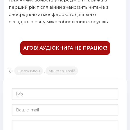
15
перший рік після війни знайомить читачів зі
своєрідною атмосферою тодішнього
16
складного світу міжособистісних стосунків.
17
18
19
АГОВ! АУДІОКНИГА НЕ ПРАЦЮЄ!
20
21
Жорж Блон
,
Микола Козій
22
23
24
25
26
27