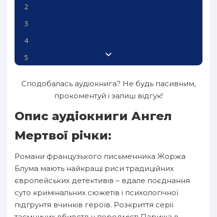
2
3
4
5
6
Сподобалась аудіокнига? Не будь пасивним,
7
прокоментуй і залиш відгук!
8
Опис аудіокниги Ангел
9
Мертвої річки:
10
Романи французького письменника Жоржа
11
Блума мають найкращі риси традиційних
12
європейських детективів – вдале поєднання
суто кримінальних сюжетів і психологічної
13
підґрунтя вчинків героїв. Розкриття серії
14
таємничих вбивств у передмісті Парижа в