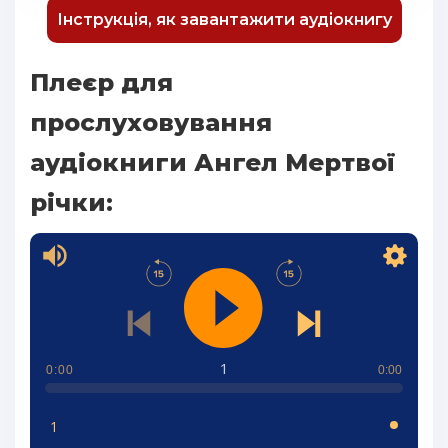
Інструкція, як завантажити аудіокнигу
Плеєр для
прослуховування
аудіокниги Ангел Мертвої
річки:
1
0:00
0:00
1