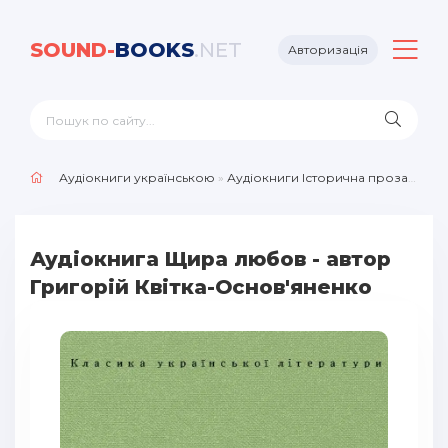
SOUND-
BOOKS
.NET
Авторизація
Аудіокниги українською
»
Аудіокниги Історична проза
» Щир
Аудіокнига Щира любов - автор
Григорій Квітка-Основ'яненко