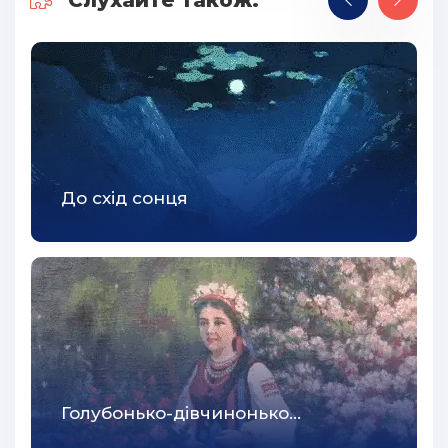
Слухайте також:
До схід сонця
Голубонько-дівчинонько…