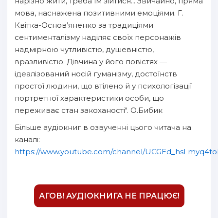
нарізно жити, треба їм зійтися... Звичайно, пряма
мова, наснажена позитивними емоціями. Г.
Квітка-Основ’яненко за традиціями
сентименталізму наділяє своїх персонажів
надмірною чутливістю, душевністю,
вразливістю. Дівчина у його повістях —
ідеалізований носій гуманізму, достоїнств
простої людини, що втілено й у психологізації
портретної характеристики особи, що
переживає стан закоханості". О.Бибик
Більше аудіокниг в озвученні цього читача на
каналі:
https://www.youtube.com/channel/UCGEd_hsLmyq4to
АГОВ! АУДІОКНИГА НЕ ПРАЦЮЄ!