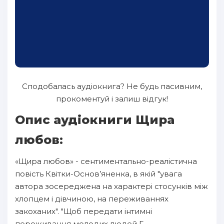
Сподобалась аудіокнига? Не будь пасивним,
прокоментуй і залиш відгук!
Опис аудіокниги Щира
любов:
«Щира любов» - сентиментально-реалістична
повість Квітки-Основ’яненка, в якій "увага
автора зосереджена на характері стосунків між
хлопцем і дівчиною, на переживаннях
закоханих". "Щоб передати інтимні
переживання молодих людей Г.