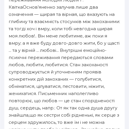
КвіткаОснов’яненко залучив лише два
означення — щирая та вірная, що вказують на
глибину та взаємність стосунків між закоханими:
та тогді хоч і вмру, коли тобі невгодна щирая
моя любов!.. Він мене любитиме, аж поки я
вмру; а я вже буду довго-довго жити, бо у щасті
... та у вірній ... любові... Внутрішні емоційно-
психічні переживання передаються словами
любов, любити, любитися. Стан закоханості
супроводжується й уточненням проявів
конкретних дій закоханих — голубитися,
обніматися, цілуватися, пестовити, ніжити,
женихатися. Письменник наполегливо
повторює, що любов — це стан спорідненості
душ, сердець, напр.: От як так одна душа другу
знайшла,що як сестри собі рідненькі, як серце з
серцем здружилось, то вже їм і не можна