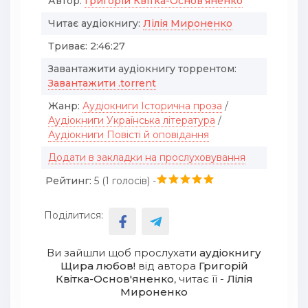
Автор:
Григорій Квітка-Основ'яненко
Читає аудіокнигу:
Лілія Мироненко
Триває:
2:46:27
Завантажити аудіокнигу торрентом:
Завантажити .torrent
Жанр:
Аудіокниги Історична проза
/
Аудіокниги Українська література
/
Аудіокниги Повісті й оповідання
Додати в закладки на прослуховування
Рейтинг:
5 (
1
голосів) -
Поділитися:
Ви зайшли щоб прослухати
аудіокнигу
Щира любов!
від автора
Григорій
Квітка-Основ'яненко
, читає її -
Лілія
Мироненко