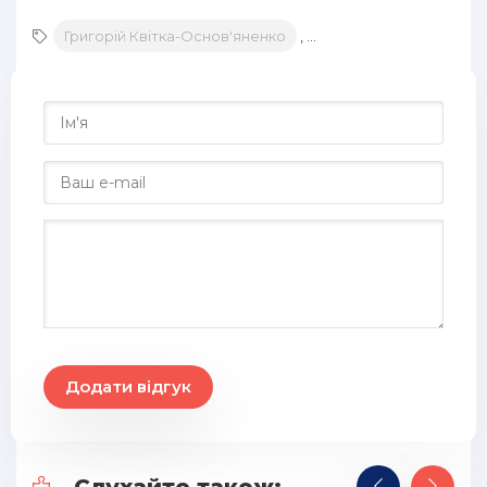
Григорій Квітка-Основ'яненко
,
Лілія Мироненко
Додати відгук