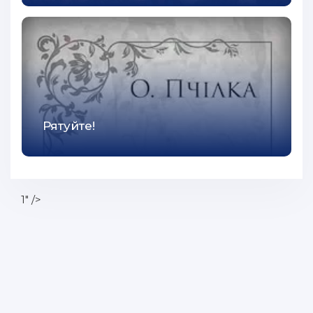
Рятуйте!
1" />