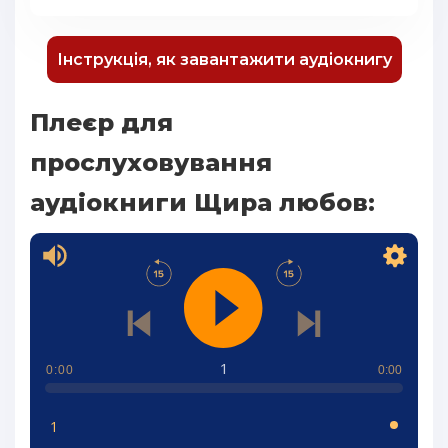
Інструкція, як завантажити аудіокнигу
Плеєр для
прослуховування
аудіокниги Щира любов:
1
0:00
0:00
1