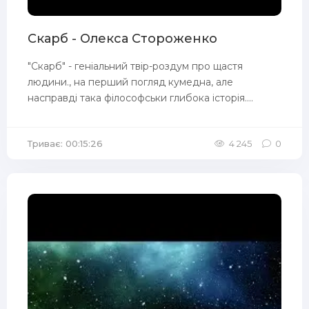
Скарб - Олекса Стороженко
"Скарб" - геніальний твір-роздум про щастя
людини., на перший погляд кумедна, але
насправді така філософськи глибока історія....
Триває: 00:15:26
4 245
0