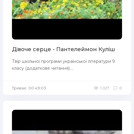
Дівоче серце - Пантелеймон Куліш
Твір шкільної програми української літератури 9
класу (додаткове читання)....
Триває: 00:49:03
1 027
0