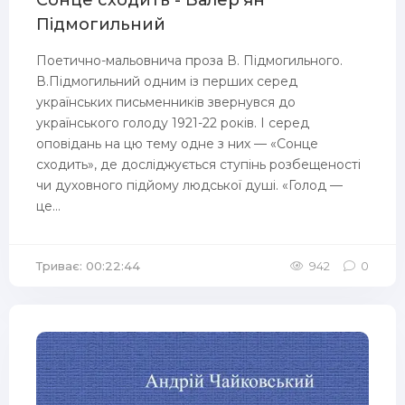
Сонце сходить - Валер’ян
Підмогильний
Поетично-мальовнича проза В. Підмогильного.
В.Підмогильний одним із перших серед
українських письменників звернувся до
українського голоду 1921-22 років. І серед
оповідань на цю тему одне з них — «Сонце
сходить», де досліджується ступінь розбещеності
чи духовного підйому людської душі. «Голод —
це...
Триває: 00:22:44
942
0