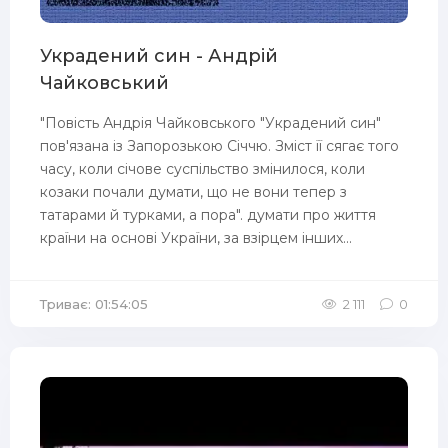
Украдений син - Андрій
Чайковський
"Повість Андрія Чайковського "Украдений син"
пов'язана із Запорозькою Січчю. Зміст її сягає того
часу, коли січове суспільство змінилося, коли
козаки почали думати, що не вони тепер з
татарами й турками, а пора". думати про життя
країни на основі України, за взірцем інших...
Триває: 01:54:05
2 111
0