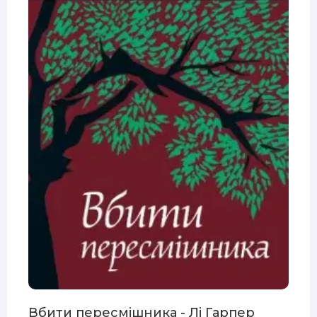
Вбити пересмішника - Лі Гарпер