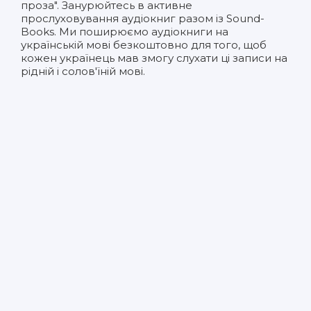
проза". Занурюйтесь в активне
прослуховування аудіокниг разом із Sound-
Books. Ми поширюємо аудіокниги на
українській мові безкоштовно для того, щоб
кожен українець мав змогу слухати ці записи на
рідній і солов'їній мові.