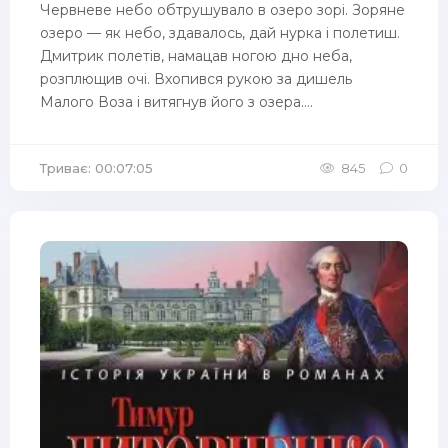
Червневе небо обтрушувало в озеро зорі. Зоряне
озеро — як небо, здавалось, дай нурка і полетиш.
Дмитрик полетів, намацав ногою дно неба,
розплющив очі. Вхопився рукою за дишель
Малого Воза і витягнув його з озера....
Триває: 00:07:05
845
0