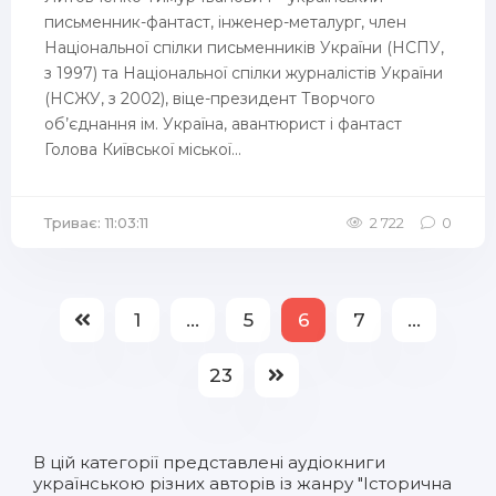
письменник-фантаст, інженер-металург, член
Національної спілки письменників України (НСПУ,
з 1997) та Національної спілки журналістів України
(НСЖУ, з 2002), віце-президент Творчого
об’єднання ім. Україна, авантюрист і фантаст
Голова Київської міської...
Триває: 11:03:11
2 722
0
1
...
5
6
7
...
23
В цій категорії представлені
аудіокниги
українською
різних авторів із жанру "Історична