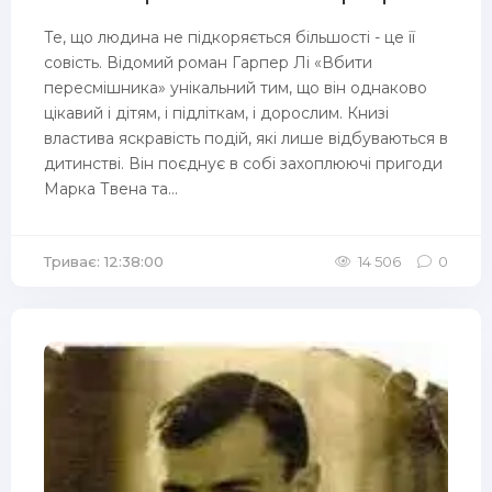
Те, що людина не підкоряється більшості - це її
совість. Відомий роман Гарпер Лі «Вбити
пересмішника» унікальний тим, що він однаково
цікавий і дітям, і підліткам, і дорослим. Книзі
властива яскравість подій, які лише відбуваються в
дитинстві. Він поєднує в собі захоплюючі пригоди
Марка Твена та...
Триває: 12:38:00
14 506
0