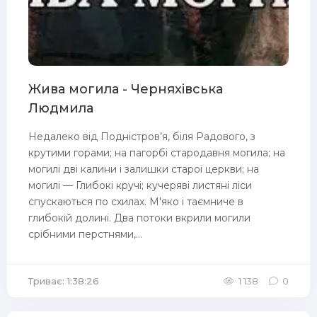
Жива могила - Черняхівська
Людмила
Недалеко від Подністров’я, біля Радового, з
крутими горами; на пагорбі стародавня могила; на
могилі дві калини і залишки старої церкви; на
могилі — Глибокі кручі; кучеряві листяні ліси
спускаються по схилах. М'яко і таємниче в
глибокій долині. Два потоки вкрили могили
срібними перстнями,...
Триває: 1:38:26
1 138
0