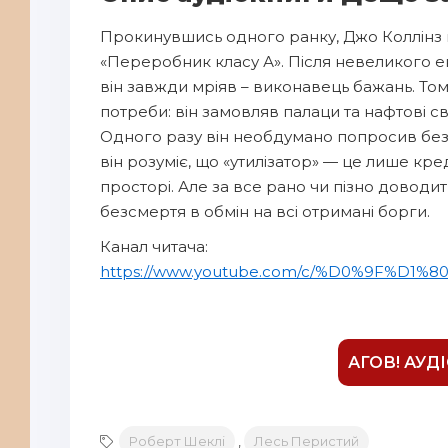
Прокинувшись одного ранку, Джо Коллінз н
«Переробник класу А». Після невеликого е
він завжди мріяв – виконавець бажань. То
потреби: він замовляв палаци та нафтові с
Одного разу він необдумано попросив безс
він розуміє, що «утилізатор» — це лише кре
просторі. Але за все рано чи пізно доводи
безсмертя в обмін на всі отримані борги.
Канал читача:
https://www.youtube.com/c/%D0%9F%
АГОВ! АУД
Роберт Шеклі
,
Лесь Перистий