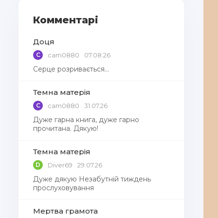
Комментарі
Доця
C
cam0880
07.08.26
Серце розривається…
Темна матерія
C
cam0880
31.07.26
Дуже гарна книга, дуже гарно
прочитана. Дякую!
Темна матерія
D
Diver69
29.07.26
Дуже дякую Незабутній тиждень
прослуховування
Мертва грамота