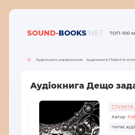
SOUND-
BOOKS
.NET
ТОП-100 к
Аудіокниги українською
»
Аудіокниги Повісті й опо
Аудіокнига Дещо зада
СЛУХАТИ
Автор:
Ро
Читає ауд