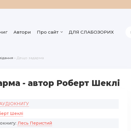
ниг
Автори
Про сайт
ДЛЯ СЛАБОЗОРИХ
відання
» Дещо задарма
рма - автор Роберт Шеклі
 АУДІОКНИГУ
берт Шеклі
іокнигу:
Лесь Перистий