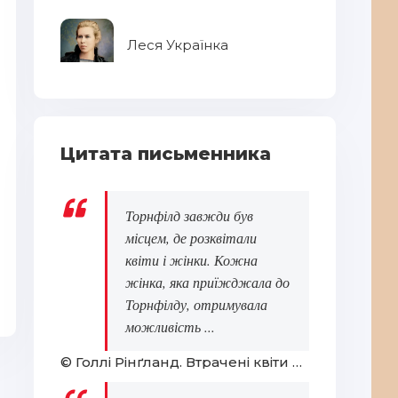
Леся Українка
Ле
Цитата письменника
Торнфілд завжди був
місцем, де розквітали
квіти і жінки. Кожна
Василь Стус
Го
жінка, яка приїжджала до
Торнфілду, отримувала
можливість ...
© Голлі Рінґланд. Втрачені квіти Еліс Гарт