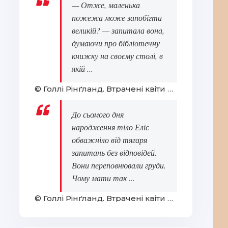
— Отже, маленька
пожежа може запобігти
великій? — запитала вона,
думаючи про бібліотечну
книжку на своєму столі, в
якій ...
© Голлі Рінґланд. Втрачені квіти Еліс Гарт
До сьомого дня
народження тіло Еліс
обважніло від тягаря
запитань без відповідей.
Вони переповнювали груди.
Чому мати так ...
© Голлі Рінґланд. Втрачені квіти Еліс Гарт