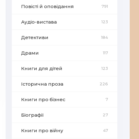
Повісті й оповідання
791
Аудіо-вистава
123
Детективи
184
Драми
117
Книги для дітей
123
Історична проза
226
Книги про бізнес
7
Біографії
27
Книги про війну
47