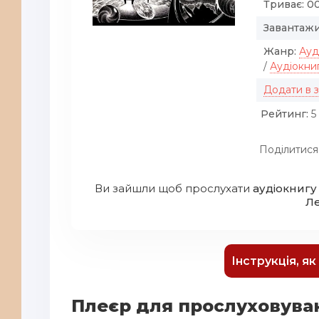
Триває:
00
Завантажи
Жанр:
Ауд
/
Аудіокни
Додати в 
Рейтинг:
5 
Поділитися
Ви зайшли щоб прослухати
аудіокнигу
Л
Інструкція, я
Плеєр для прослуховува