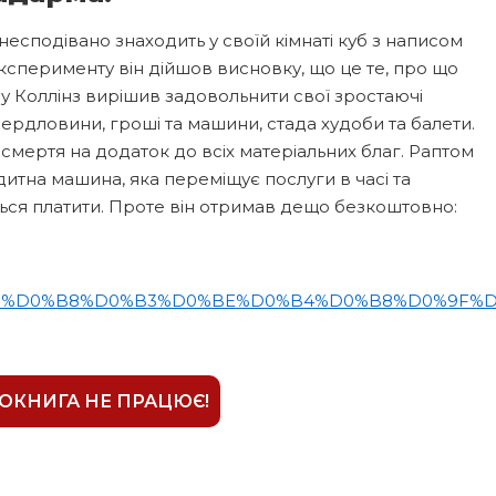
есподівано знаходить у своїй кімнаті куб з написом
ксперименту він дійшов висновку, що це те, про що
му Коллінз вирішив задовольнити свої зростаючі
вердловини, гроші та машини, стада худоби та балети.
мертя на додаток до всіх матеріальних благ. Раптом
дитна машина, яка переміщує послуги в часі та
ться платити. Проте він отримав дещо безкоштовно:
D1%80%D0%B8%D0%B3%D0%BE%D0%B4%D0%B8%D0%9F%D
ІОКНИГА НЕ ПРАЦЮЄ!