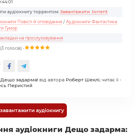
:44:01
ти аудіокнигу торрентом:
Завантажити .torrent
іокниги Повісті й оповідання
/
Аудіокниги Фантастика
ги Гумор
закладки на прослуховування
(
3
голосів) -
:
 Дещо задарма!
від автора
Роберт Шеклі
, читає її -
есь Перистий
к завантажити аудіокнигу
ння аудіокниги Дещо задарма: