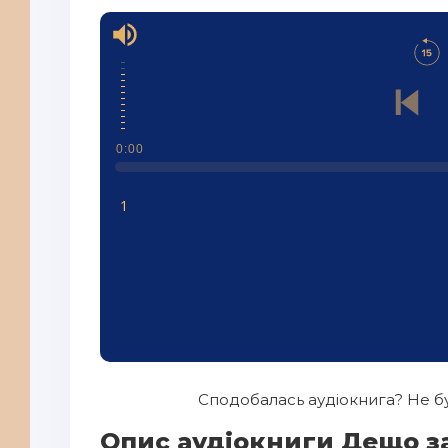
0:00
1
Сподобалась аудіокнига? Не бу
Опис аудіокниги Дещо з