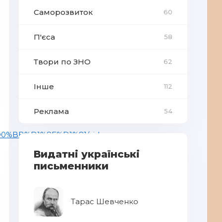
Саморозвиток
60
П'єса
58
Твори по ЗНО
62
Інше
112
Реклама
54
0%BB%D1%8E%D1%81/videos
Видатні українські
письменники
Тарас Шевченко