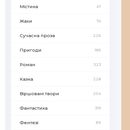
Містика
47
Жахи
74
Сучасна проза
226
Пригоди
186
Роман
523
Казка
228
Віршовані твори
204
Фантастика
319
Фентезі
89