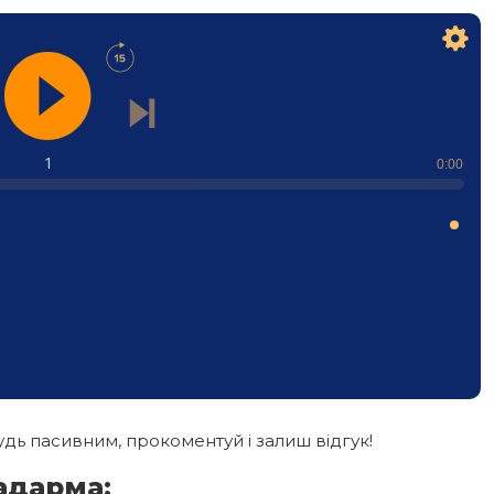
1
0:00
дь пасивним, прокоментуй і залиш відгук!
адарма: