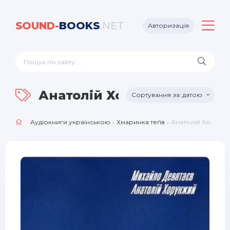
SOUND-
BOOKS
.NET
Авторизація
Анатолій Хорунжий
датою
Аудіокниги українською
»
Хмаринка теґів
» Анатолій Хорунжий