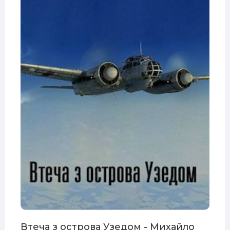
Втеча з острова Узедом - Михайло