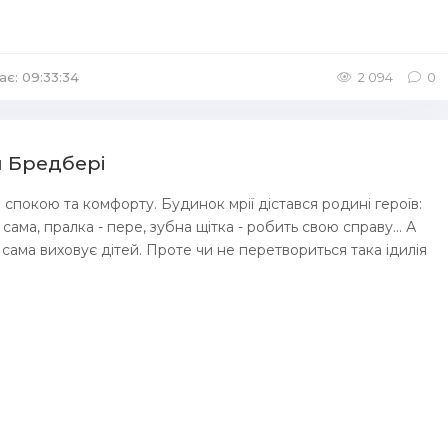
ає: 09:33:34
/
Аудіокниги Фантастика
2 094
0
й Бредбері
спокою та комфорту. Будинок мрії дістався родині героїв:
є сама, пралка - пере, зубна щітка - робить свою справу... А
 сама виховує дітей. Проте чи не перетвориться така ідилія