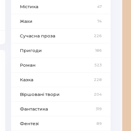
Містика
47
Жахи
74
Сучасна проза
226
Пригоди
186
Роман
523
Казка
228
Віршовані твори
204
Фантастика
319
Фентезі
89