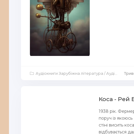
Аудіокниги Зарубіжна література
/
Аудіокниги Повісті й оповідання
Трива
Коса - Рей
1938 рік. Ферме
поруч із якоюсь
стіні висить кос
відбувається дал