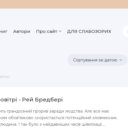
ниг
Автори
Про сайт
ДЛЯ СЛАБОЗОРИХ
датою
дбері
овітрі - Рей Бредбері
ть грандіозний прорив заради людства. Але все має
яким обов'язково скористається потенційний зловмисник.
юдина. І так було з найдавніших часів цивілізації....