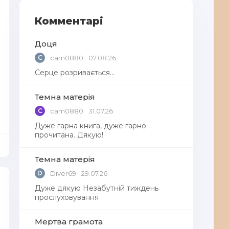
Комментарі
Доця
C
cam0880
07.08.26
Серце розривається…
Темна матерія
C
cam0880
31.07.26
Дуже гарна книга, дуже гарно
прочитана. Дякую!
Темна матерія
D
Diver69
29.07.26
Дуже дякую Незабутній тиждень
прослуховування
Мертва грамота