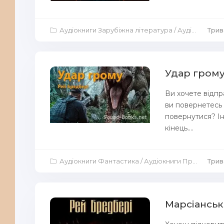
Аудіокниги Зарубіжна література
/
Аудіокниги Повісті й оповідання
Трив
Удар грому
Ви хочете відпр
ви повернетесь 
повернутися? І
кінець....
Аудіокниги Фантастика
/
Аудіокниги Пригоди
Трив
/
А
Марсіанськ