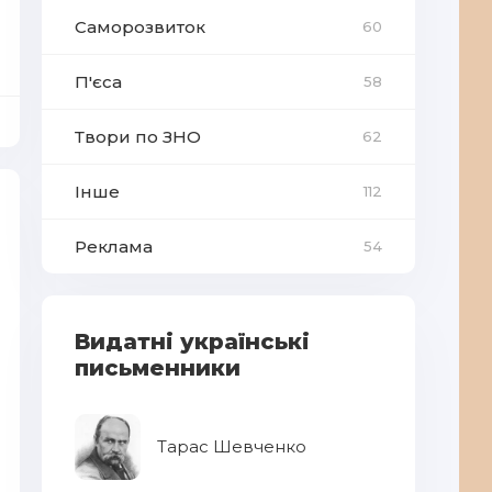
Саморозвиток
60
П'єса
58
Твори по ЗНО
62
Інше
112
Реклама
54
Видатні українські
письменники
Тарас Шевченко