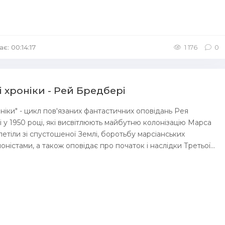
є: 00:14:17
1 176
0
і хроніки - Рей Бредбері
оніки" - цикл пов'язаних фантастичних оповідань Рея
 у 1950 році, які висвітлюють майбутню колонізацію Марса
етіли зі спустошеної Землі, боротьбу марсіанських
оністами, а також оповідає про початок і наслідки Третьої...