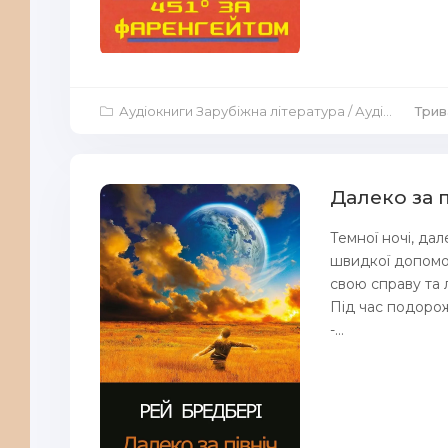
Аудіокниги Зарубіжна література
/
Аудіокниги Драми
Трива
Далеко за п
Темної ночі, дал
швидкої допомог
свою справу та 
Під час подорож
-...