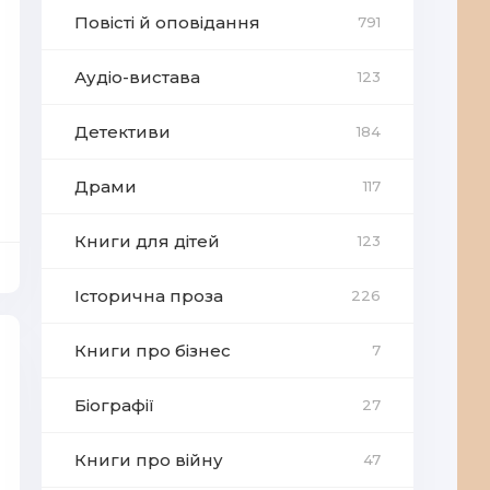
Повісті й оповідання
791
Аудіо-вистава
123
Детективи
184
Драми
117
Книги для дітей
123
Історична проза
226
Книги про бізнес
7
Біографії
27
Книги про війну
47