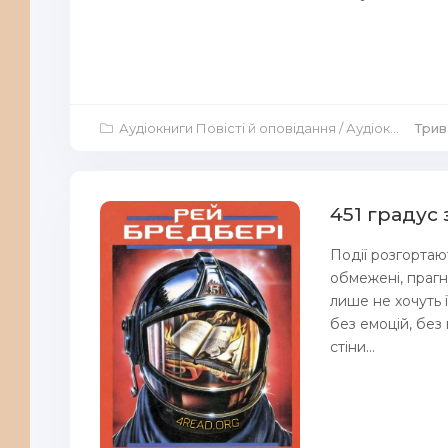
Аудіокниги Повісті й оповідання
/
Аудіокниги Жахи
Трив
451 градус
Події розгортаю
обмежені, прагну
лише не хочуть ї
без емоцій, без
стіни...