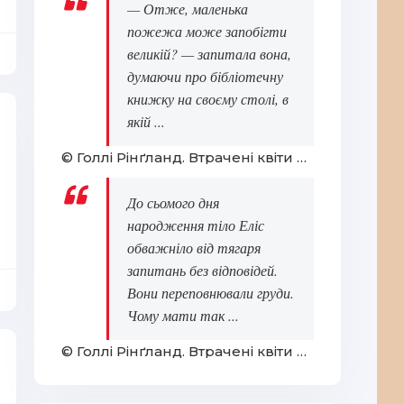
— Отже, маленька
пожежа може запобігти
великій? — запитала вона,
думаючи про бібліотечну
книжку на своєму столі, в
якій ...
© Голлі Рінґланд. Втрачені квіти Еліс Гарт
До сьомого дня
народження тіло Еліс
обважніло від тягаря
запитань без відповідей.
Вони переповнювали груди.
Чому мати так ...
© Голлі Рінґланд. Втрачені квіти Еліс Гарт