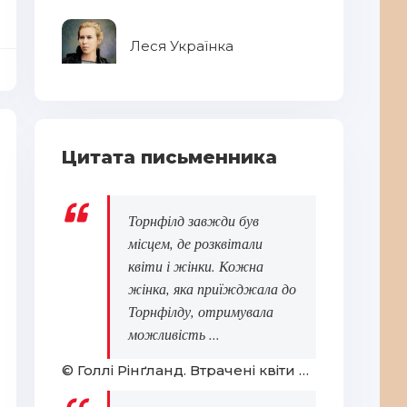
Леся Українка
Цитата письменника
Торнфілд завжди був
місцем, де розквітали
квіти і жінки. Кожна
жінка, яка приїжджала до
Торнфілду, отримувала
можливість ...
© Голлі Рінґланд. Втрачені квіти Еліс Гарт