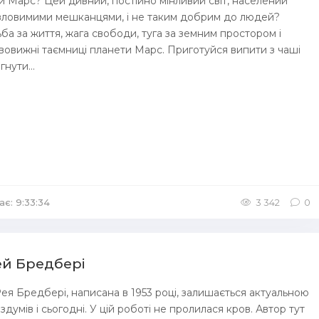
 Марс? Цей дивний, постійно мінливий світ, населений
вловимими мешканцями, і не таким добрим до людей?
ба за життя, жага свободи, туга за земним простором і
вовижні таємниці планети Марс. Приготуйся випити з чаші
гнути...
ає: 9:33:34
3 342
0
ей Бредбері
Рея Бредбері, написана в 1953 році, залишається актуальною
здумів і сьогодні. У цій роботі не пролилася кров. Автор тут