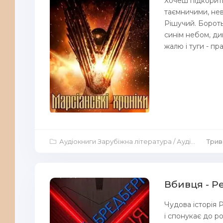
Хочеш підкорити
таємничими, не
Рішучий. Бороть
синім небом, ди
жалю і туги - пра
Аудіокниги Зарубіжна література
/
Аудіокниги Фантастика
Трив
Вбивця - Р
Чудова історія 
і спонукає до ро