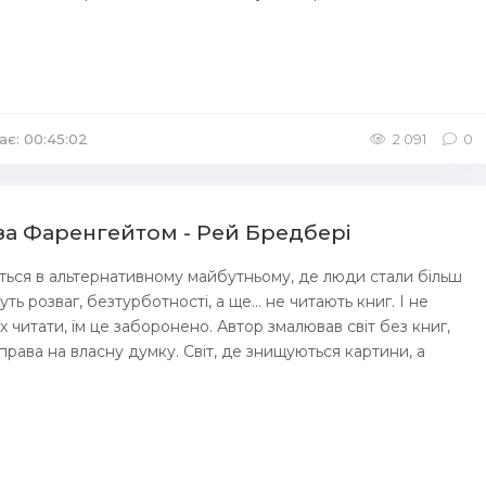
ає: 00:45:02
/
Аудіокниги Містика
2 091
0
 за Фаренгейтом - Рей Бредбері
ться в альтернативному майбутньому, де люди стали більш
ть розваг, безтурботності, а ще... не читають книг. І не
х читати, їм це заборонено. Автор змалював світ без книг,
 права на власну думку. Світ, де знищуються картини, а