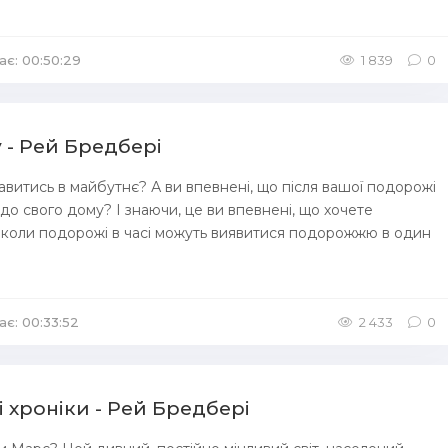
ає: 00:50:29
/
Аудіокниги Фантастика
1 839
0
 - Рей Бредбері
авитись в майбутнє? А ви впевнені, що після вашої подорожі
до свого дому? І знаючи, це ви впевнені, що хочете
нколи подорожі в часі можуть виявитися подорожжю в один
ає: 00:33:52
удіокниги Зарубіжна література
2 433
0
і хроніки - Рей Бредбері