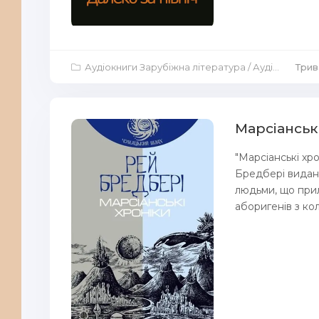
Аудіокниги Зарубіжна література
/
Аудіокниги Повісті й оповідання
Трива
Марсіанськ
"Марсіанські хр
Бредбері видані
людьми, що прил
аборигенів з кол