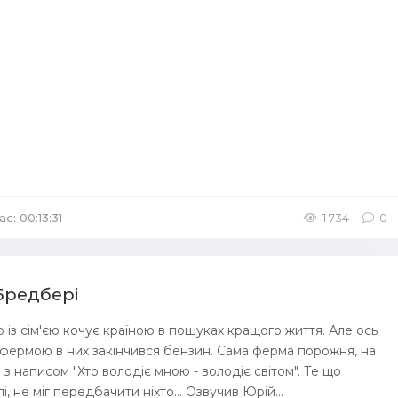
є: 00:13:31
/
Аудіокниги Фантастика
1 734
0
 Бредбері
р із сім'єю кочує країною в пошуках кращого життя. Але ось
 фермою в них закінчився бензин. Сама ферма порожня, на
а з написом "Хто володіє мною - володіє світом". Те що
і, не міг передбачити ніхто... Озвучив Юрій...