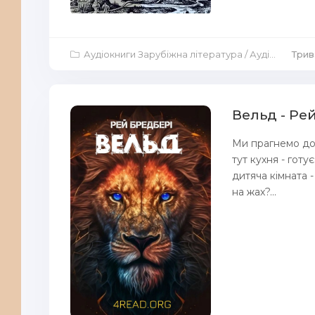
Аудіокниги Зарубіжна література
/
Аудіокниги Роман
Трив
Вельд - Ре
Ми прагнемо до 
тут кухня - готу
дитяча кімната -
на жах?...