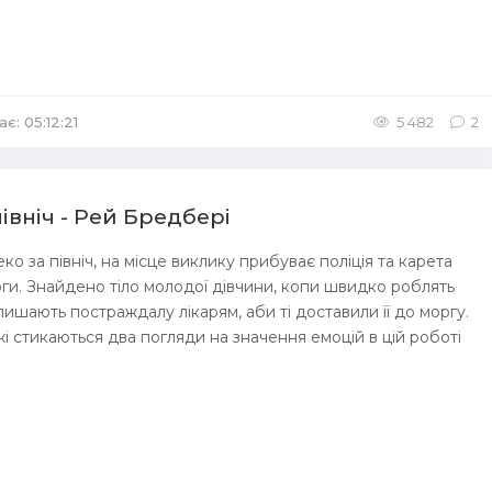
є: 05:12:21
/
Аудіокниги Сучасна проза
5 482
2
івніч - Рей Бредбері
еко за північ, на місце виклику прибуває поліція та карета
и. Знайдено тіло молодої дівчини, копи швидко роблять
лишають постраждалу лікарям, аби ті доставили її до моргу.
і стикаються два погляди на значення емоцій в цій роботі