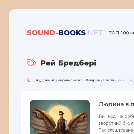
SOUND-
BOOKS
.NET
ТОП-100 к
Рей Бредбері
Аудіокниги українською
»
Хмаринка теґів
» Рей Бре
Людина в п
Винахідник роби
зворотний бік, 
Так влаштована л