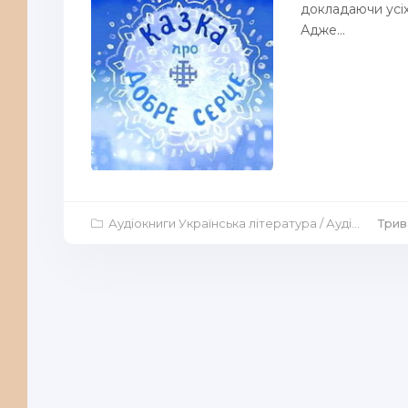
докладаючи усіх
Адже...
Аудіокниги Українська література
/
Аудіокниги Дитяча література
Трив