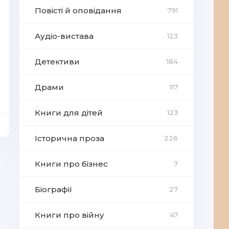
Повісті й оповідання
791
Аудіо-вистава
123
Детективи
184
Драми
117
Книги для дітей
123
Історична проза
226
Книги про бізнес
7
Біографії
27
Книги про війну
47