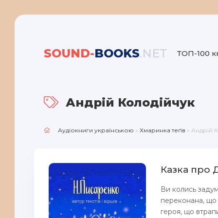
SOUND-
BOOKS
.NET
ТОП-100 к
Андрій Колодійчук
Аудіокниги українською
»
Хмаринка теґів
» Андрій 
Казка про 
Ви колись задум
переконана, що з
героя, що втрап