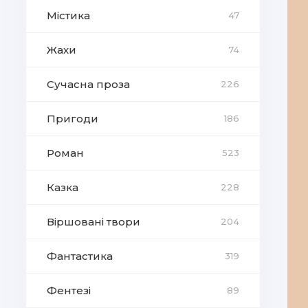
Містика
47
Жахи
74
Сучасна проза
226
Пригоди
186
Роман
523
Казка
228
Віршовані твори
204
Фантастика
319
Фентезі
89