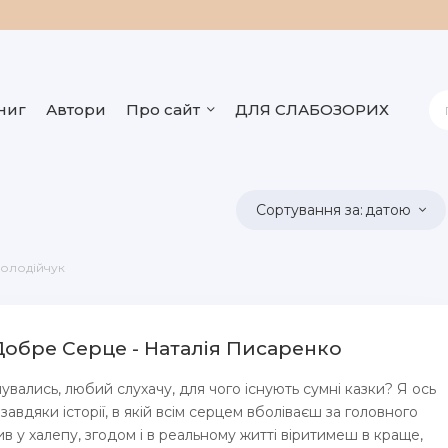
ниг
Автори
Про сайт
ДЛЯ СЛАБОЗОРИХ
датою
Колодійчук
Добре Серце - Наталія Писаренко
увались, любий слухачу, для чого існують сумні казки? Я ось
авдяки історії, в якій всім серцем вболіваєш за головного
ив у халепу, згодом і в реальному житті віритимеш в краще,