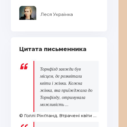
Леся Українка
Цитата письменника
Торнфілд завжди був
місцем, де розквітали
квіти і жінки. Кожна
жінка, яка приїжджала до
Торнфілду, отримувала
можливість ...
© Голлі Рінґланд. Втрачені квіти Еліс Гарт