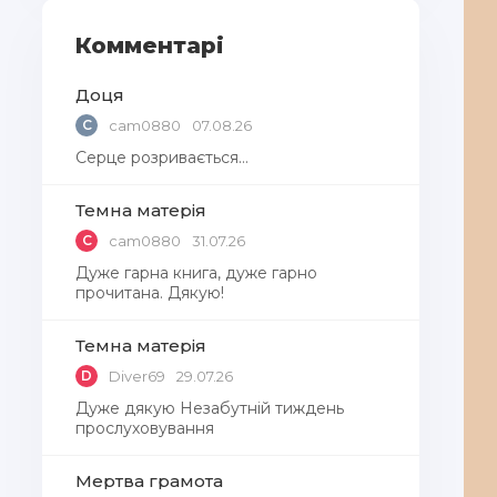
Комментарі
Доця
C
cam0880
07.08.26
Серце розривається…
Темна матерія
C
cam0880
31.07.26
Дуже гарна книга, дуже гарно
прочитана. Дякую!
Темна матерія
D
Diver69
29.07.26
Дуже дякую Незабутній тиждень
прослуховування
Мертва грамота