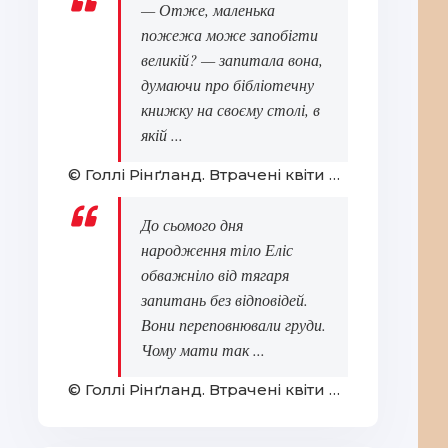
— Отже, маленька
пожежа може запобігти
великій? — запитала вона,
думаючи про бібліотечну
книжку на своєму столі, в
якій ...
© Голлі Рінґланд. Втрачені квіти Еліс Гарт
До сьомого дня
народження тіло Еліс
обважніло від тягаря
запитань без відповідей.
Вони переповнювали груди.
Чому мати так ...
© Голлі Рінґланд. Втрачені квіти Еліс Гарт