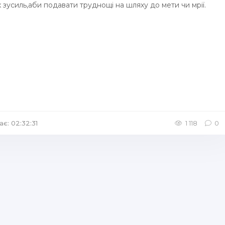
 зусиль,аби подавати труднощі на шляху до мети чи мрії.
ає: 02:32:31
/
Аудіокниги Казка
1 118
0