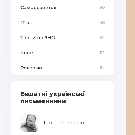
Саморозвиток
60
П'єса
58
Твори по ЗНО
62
Інше
112
Реклама
54
Видатні українські
письменники
Тарас Шевченко