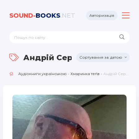
SOUND-
BOOKS
.NET
Авторизація
Андрій Середа
датою
Аудіокниги українською
»
Хмаринка теґів
» Андрій Середа