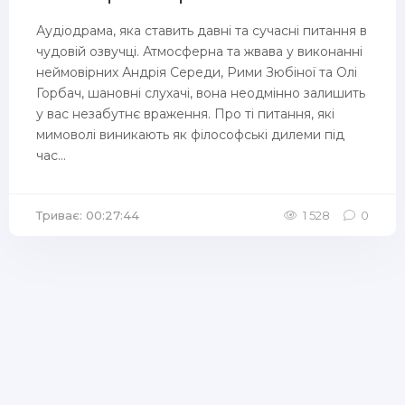
Аудіодрама, яка ставить давні та сучасні питання в
чудовій озвучці. Атмосферна та жвава у виконанні
неймовірних Андрія Середи, Рими Зюбіної та Олі
Горбач, шановні слухачі, вона неодмінно залишить
у вас незабутнє враження. Про ті питання, які
мимоволі виникають як філософські дилеми під
час...
Триває: 00:27:44
1 528
0