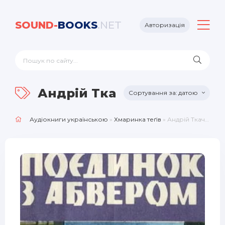
SOUND-
BOOKS
.NET
Авторизація
Андрій Ткаченко
датою
Аудіокниги українською
»
Хмаринка теґів
» Андрій Ткаченко