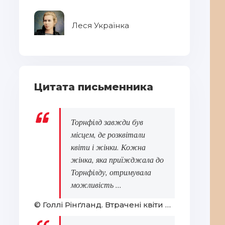
Леся Українка
Цитата письменника
Торнфілд завжди був
місцем, де розквітали
квіти і жінки. Кожна
жінка, яка приїжджала до
Торнфілду, отримувала
можливість ...
© Голлі Рінґланд. Втрачені квіти Еліс Гарт