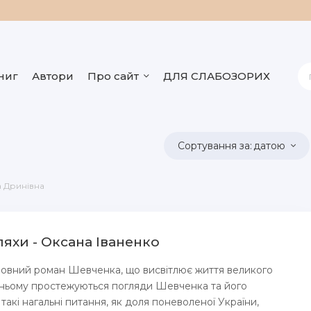
ниг
Автори
Про сайт
ДЛЯ СЛАБОЗОРИХ
датою
а Дринівна
ляхи - Оксана Іваненко
повний роман Шевченка, що висвітлює життя великого
 ньому простежуються погляди Шевченка та його
такі нагальні питання, як доля поневоленої України,