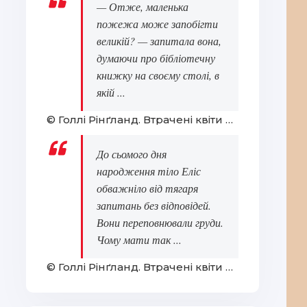
— Отже, маленька
пожежа може запобігти
великій? — запитала вона,
думаючи про бібліотечну
книжку на своєму столі, в
якій ...
© Голлі Рінґланд. Втрачені квіти Еліс Гарт
До сьомого дня
народження тіло Еліс
обважніло від тягаря
запитань без відповідей.
Вони переповнювали груди.
Чому мати так ...
© Голлі Рінґланд. Втрачені квіти Еліс Гарт