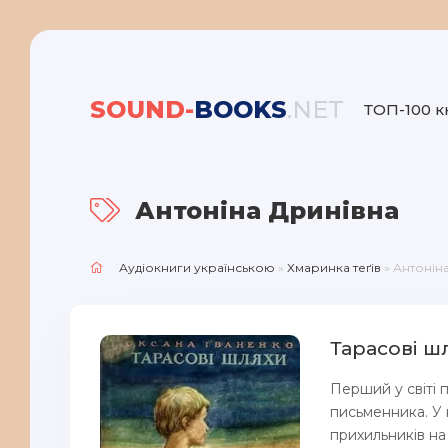
SOUND-
BOOKS
.NET
ТОП-100 к
Антоніна Дринівна
Аудіокниги українською
»
Хмаринка теґів
» Антонін
Тарасові ш
Перший у світі 
письменника. У
прихильників на 