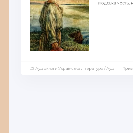
людська честь, н
Аудіокниги Українська література
/
Аудіокниги Повісті й оповідання
Трив