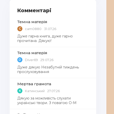
Комментарі
Темна матерія
C
cam0880
31.07.26
Дуже гарна книга, дуже гарно
прочитана. Дякую!
Темна матерія
D
Diver69
29.07.26
Дуже дякую Незабутній тиждень
прослуховування
Мертва грамота
К
Катинський
27.07.26
Дякую за можливість слухати
українські твори. З повагою О-М