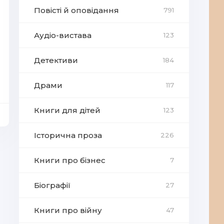
Повісті й оповідання
791
Аудіо-вистава
123
Детективи
184
Драми
117
Книги для дітей
123
Історична проза
226
Книги про бізнес
7
Біографії
27
Книги про війну
47