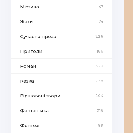
Містика
47
Жахи
74
Сучасна проза
226
Пригоди
186
Роман
523
Казка
228
Віршовані твори
204
Фантастика
319
Фентезі
89