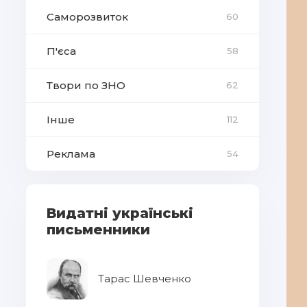
Саморозвиток
60
П'єса
58
Твори по ЗНО
62
Інше
112
Реклама
54
Видатні українські
письменники
Тарас Шевченко