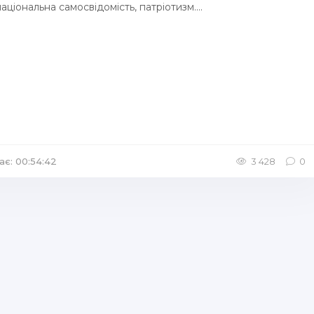
аціональна самосвідомість, патріотизм....
ає: 00:54:42
/
Аудіокниги Аудіо-вистави
3 428
0