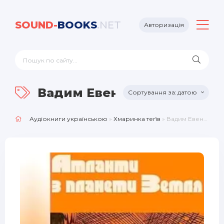
SOUND-
BOOKS
.NET
Авторизація
Вадим Евентов
датою
Аудіокниги українською
»
Хмаринка теґів
» Вадим Евентов