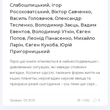
Слабошпицький, Ігор
Росоховатський, Віктор Савченко,
Василь Головачов, Олександр
Тесленко, Володимир Заєць, Вадим
Евентов, Володимир Уткін, Євген
Попов, Леонід Панасенко, Михайло
Ларін, Євген Кукоба, Юрій
Пригорницький
Герої цієї книги опиняються в найнесподіваніших і
дивовижних ситуаціях, які завжди сповнені
вигадки. Космічні одіссеї, таємничі форми життя на
інших планетах, нерозгадані наукові явища та
прекрасні реалії сьогодення – ось теми цієї серії....
Триває: 05:31:13
1 582
0