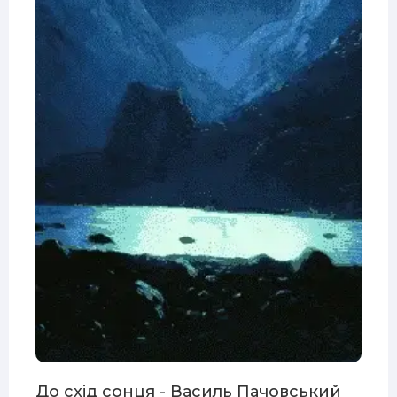
До схід сонця - Василь Пачовський