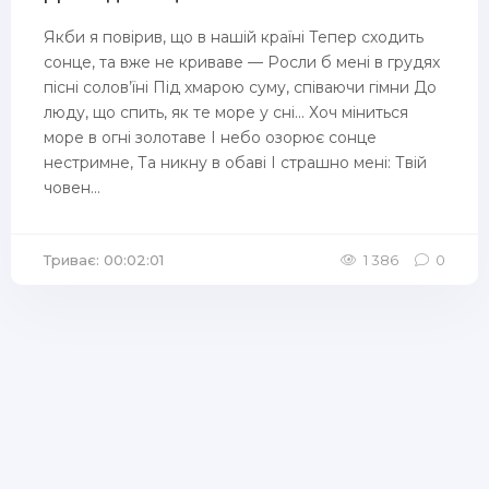
Якби я повірив, що в нашій країні Тепер сходить
сонце, та вже не криваве — Росли б мені в грудях
пісні солов’їні Під хмарою суму, співаючи гімни До
люду, що спить, як те море у сні... Хоч міниться
море в огні золотаве І небо озорює сонце
нестримне, Та никну в обаві І страшно мені: Твій
човен...
Триває: 00:02:01
1 386
0