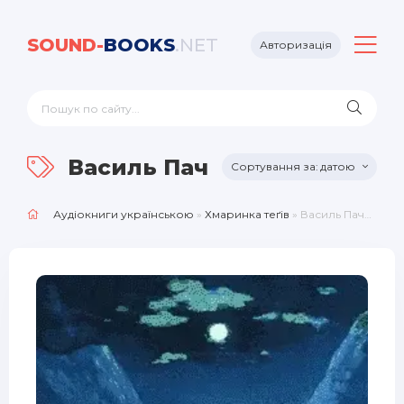
SOUND-
BOOKS
.NET
Авторизація
Василь Пачовський
датою
Аудіокниги українською
»
Хмаринка теґів
» Василь Пачовський