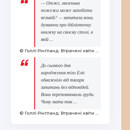
— Отже, маленька
пожежа може запобігти
великій? — запитала вона,
думаючи про бібліотечну
книжку на своєму столі, в
якій ...
© Голлі Рінґланд. Втрачені квіти Еліс Гарт
До сьомого дня
народження тіло Еліс
обважніло від тягаря
запитань без відповідей.
Вони переповнювали груди.
Чому мати так ...
© Голлі Рінґланд. Втрачені квіти Еліс Гарт