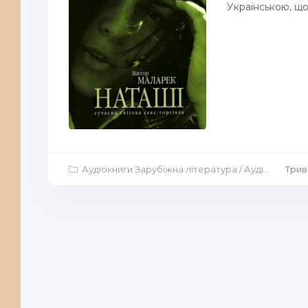
Українською, що
Аудіокниги Зарубіжна література
/
Аудіокниги Драми
Трив