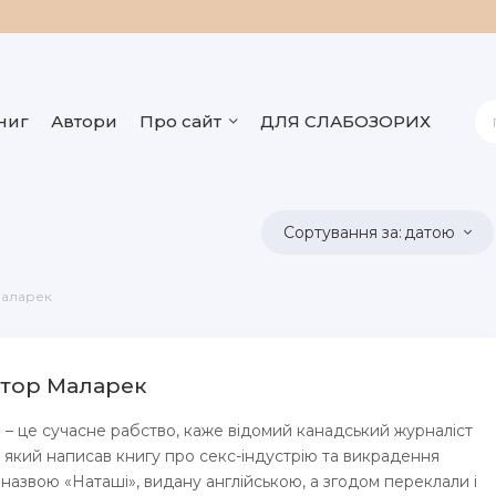
ниг
Автори
Про сайт
ДЛЯ СЛАБОЗОРИХ
датою
Маларек
іктор Маларек
 – це сучаcне рабство, каже відомий канадський журналіст
 який написав книгу про секс-індустрію та викрадення
д назвою «Наташі», видану англійською, а згодом переклали і