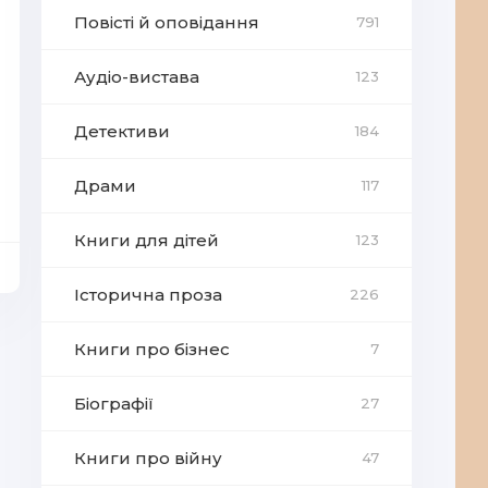
Повісті й оповідання
791
Аудіо-вистава
123
Детективи
184
Драми
117
Книги для дітей
123
Історична проза
226
Книги про бізнес
7
Біографії
27
Книги про війну
47