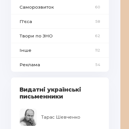
Саморозвиток
60
П'єса
58
Твори по ЗНО
62
Інше
112
Реклама
54
Видатні українські
письменники
Тарас Шевченко