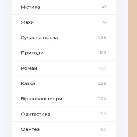
Містика
47
Жахи
74
Сучасна проза
226
Пригоди
186
Роман
523
Казка
228
Віршовані твори
204
Фантастика
319
Фентезі
89