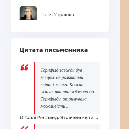
Леся Українка
Цитата письменника
Торнфілд завжди був
місцем, де розквітали
квіти і жінки. Кожна
жінка, яка приїжджала до
Торнфілду, отримувала
можливість ...
© Голлі Рінґланд. Втрачені квіти Еліс Гарт