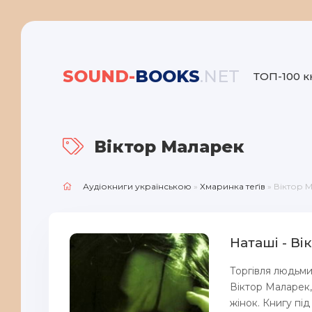
SOUND-
BOOKS
.NET
ТОП-100 к
Віктор Маларек
Аудіокниги українською
»
Хмаринка теґів
» Віктор 
Наташі - В
Торгівля людьми
Віктор Маларек,
жiнок. Книгу пі