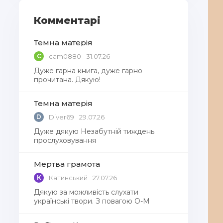
Комментарі
Темна матерія
C
cam0880
31.07.26
Дуже гарна книга, дуже гарно
прочитана. Дякую!
Темна матерія
D
Diver69
29.07.26
Дуже дякую Незабутній тиждень
прослуховування
Мертва грамота
К
Катинський
27.07.26
Дякую за можливість слухати
українські твори. З повагою О-М