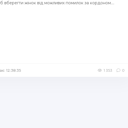
б вберегти жінок від можливих помилок за кордоном....
ає: 12:38:35
/
Інші аудіокниги
1 353
0