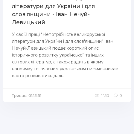
літератури для України і для
слов'янщини - Іван Нечуй-
Левицький
У своїй праці "Непотрібність великоруської
літератури для України і для слов'янщини" Іван
Нечуй-Левицький подає короткий опис
історичного розвитку української, та інших
світових літератур, а також радить в якому
напрямку тогочасним українським письменникам
варто розвиватись далі....
Триває: 01:13:51
1 150
0