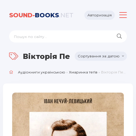
SOUND-
BOOKS
.NET
Авторизація
Вікторія Петелюк
датою
Аудіокниги українською
»
Хмаринка теґів
» Вікторія Петелюк