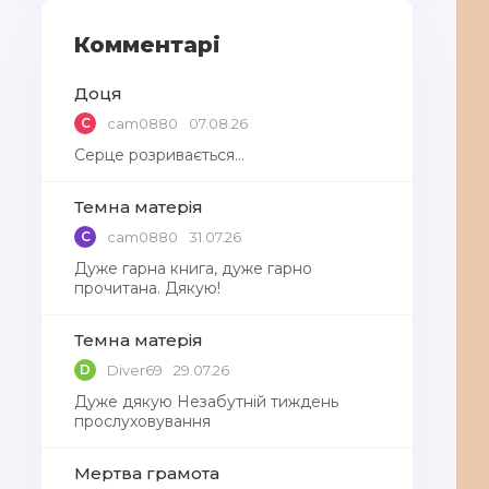
Комментарі
Доця
C
cam0880
07.08.26
Серце розривається…
Темна матерія
C
cam0880
31.07.26
Дуже гарна книга, дуже гарно
прочитана. Дякую!
Темна матерія
D
Diver69
29.07.26
Дуже дякую Незабутній тиждень
прослуховування
Мертва грамота