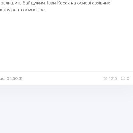
е залишить байдужим. Іван Косак на основі архівних
нструює та осмислює...
ає: 04:50:31
/
Аудіокниги Роман
1 215
0