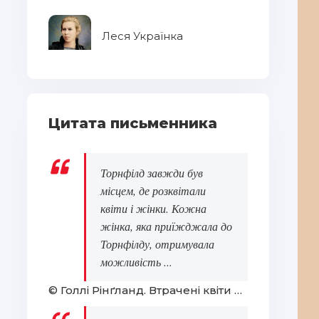
Леся Українка
Цитата письменника
Торнфілд завжди був
місцем, де розквітали
квіти і жінки. Кожна
жінка, яка приїжджала до
Торнфілду, отримувала
можливість ...
© Голлі Рінґланд. Втрачені квіти Еліс Гарт