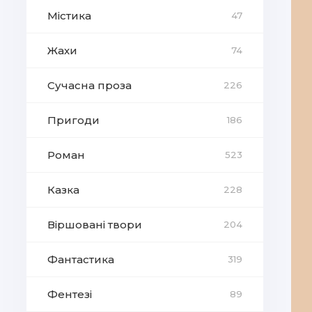
Містика
47
Жахи
74
Сучасна проза
226
Пригоди
186
Роман
523
Казка
228
Віршовані твори
204
Фантастика
319
Фентезі
89