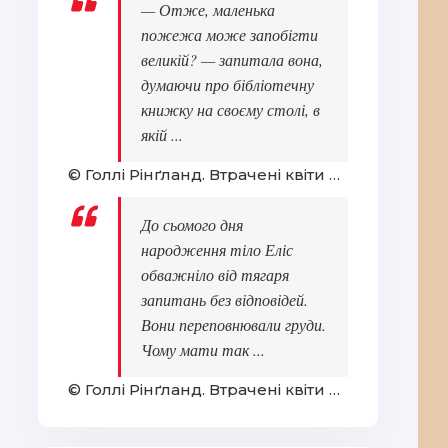
— Отже, маленька
пожежа може запобігти
великій? — запитала вона,
думаючи про бібліотечну
книжку на своєму столі, в
якій ...
© Голлі Рінґланд. Втрачені квіти Еліс Гарт
До сьомого дня
народження тіло Еліс
обважніло від тягаря
запитань без відповідей.
Вони переповнювали груди.
Чому мати так ...
© Голлі Рінґланд. Втрачені квіти Еліс Гарт