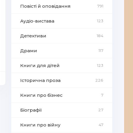
Повісті й оповідання
791
Аудіо-вистава
123
Детективи
184
Драми
117
Книги для дітей
123
Історична проза
226
Книги про бізнес
7
Біографії
27
Книги про війну
47