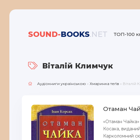
SOUND-
BOOKS
.NET
ТОП-100 к
Віталій Климчук
Аудіокниги українською
»
Хмаринка теґів
» Віталій 
Отаман Чай
«Отаман Чайка»
Косака, виданий
Карколомний сюж