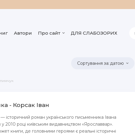
ниг
Автори
Про сайт
ДЛЯ СЛАБОЗОРИХ
датою
Климчук
ка - Корсак Іван
 — історичний роман українського письменника Івана
 у 2010 році київським видавництвом «Ярославвар».
ет книги, де головними героями є реальні історичні