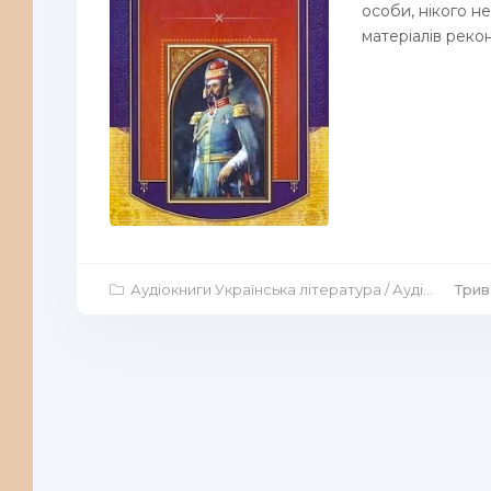
особи, нікого н
матеріалів реко
Аудіокниги Українська література
/
Аудіокниги Історична проза
Трив