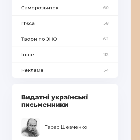
Саморозвиток
60
П'єса
58
Твори по ЗНО
62
Інше
112
Реклама
54
Видатні українські
письменники
Тарас Шевченко