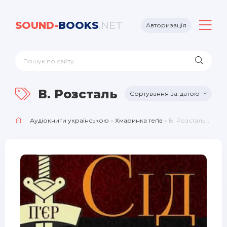
SOUND-
BOOKS
.NET
Авторизація
В. Розстальний
датою
Аудіокниги українською
»
Хмаринка теґів
» В. Розстальний