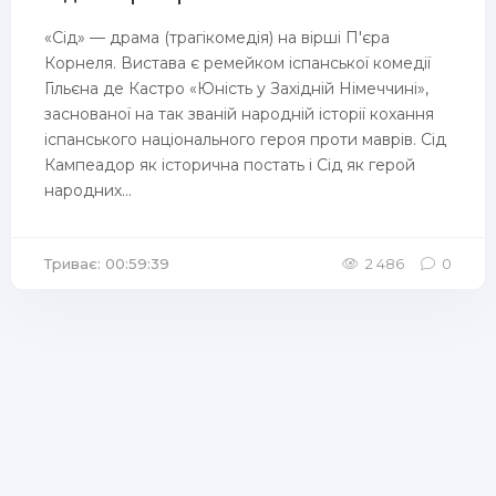
«Сід» — драма (трагікомедія) на вірші П'єра
Корнеля. Вистава є ремейком іспанської комедії
Гільєна де Кастро «Юність у Західній Німеччині»,
заснованої на так званій народній історії кохання
іспанського національного героя проти маврів. Сід
Кампеадор як історична постать і Сід як герой
народних...
Триває: 00:59:39
2 486
0