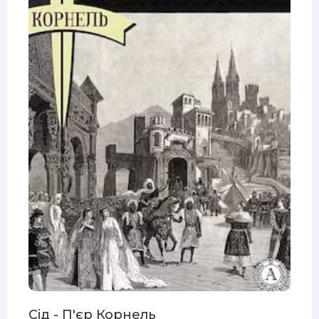
Сід - П'єр Корнель