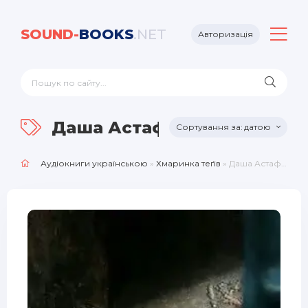
SOUND-
BOOKS
.NET
Авторизація
Даша Астаф’єва
датою
Аудіокниги українською
»
Хмаринка теґів
» Даша Астаф’єва