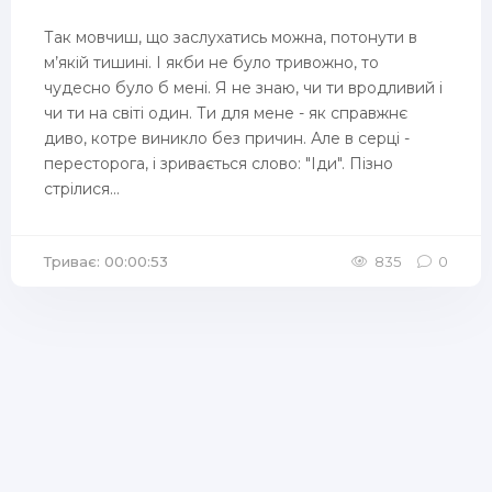
Так мовчиш, що заслухатись можна, потонути в
м’якій тишині. І якби не було тривожно, то
чудесно було б мені. Я не знаю, чи ти вродливий і
чи ти на світі один. Ти для мене - як справжнє
диво, котре виникло без причин. Але в серці -
пересторога, і зривається слово: "Іди". Пізно
стрілися...
Триває: 00:00:53
835
0