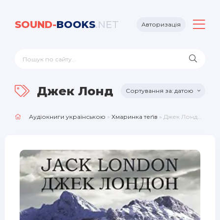
SOUND-
BOOKS
.NET
Авторизація
Джек Лондон
датою
Аудіокниги українською
»
Хмаринка теґів
» Джек Лондон