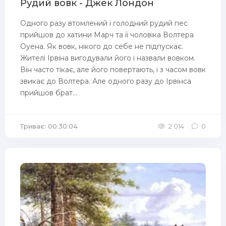
Рудий вовк - Джек Лондон
Одного разу втомлений і голодний рудий пес
прийшов до хатини Марч та її чоловіка Волтера
Оуена. Як вовк, нікого до себе не підпускає.
Жителі Ірвіна вигодували його і назвали вовком.
Він часто тікає, але його повертають, і з часом вовк
звикає до Волтера. Але одного разу до Ірвінса
прийшов брат...
Триває: 00:30:04
2 014
0