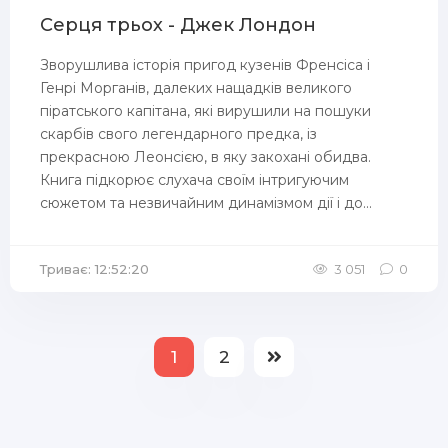
Серця трьох - Джек Лондон
Зворушлива історія пригод кузенів Френсіса і
Генрі Морганів, далеких нащадків великого
піратського капітана, які вирушили на пошуки
скарбів свого легендарного предка, із
прекрасною Леонсією, в яку закохані обидва.
Книга підкорює слухача своїм інтригуючим
сюжетом та незвичайним динамізмом дії і до...
Триває: 12:52:20
3 051
0
1
2