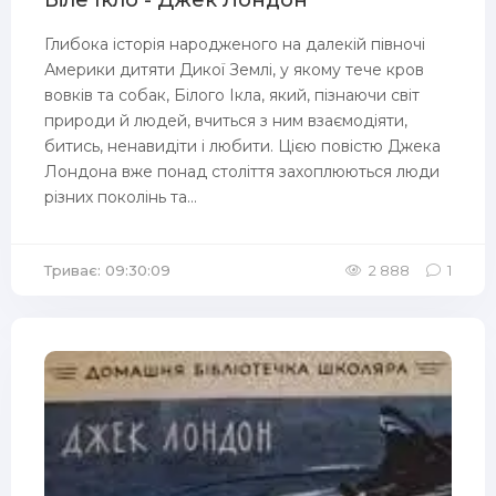
Біле Ікло - Джек Лондон
Глибока історія народженого на далекій півночі
Америки дитяти Дикої Землі, у якому тече кров
вовків та собак, Білого Ікла, який, пізнаючи світ
природи й людей, вчиться з ним взаємодіяти,
битись, ненавидіти і любити. Цією повістю Джека
Лондона вже понад століття захоплюються люди
різних поколінь та...
Триває: 09:30:09
2 888
1