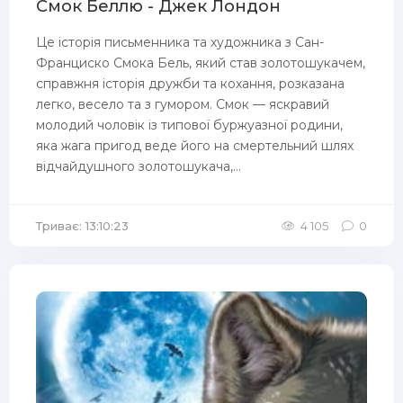
Смок Беллю - Джек Лондон
Це історія письменника та художника з Сан-
Франциско Смока Бель, який став золотошукачем,
справжня історія дружби та кохання, розказана
легко, весело та з гумором. Смок — яскравий
молодий чоловік із типової буржуазної родини,
яка жага пригод веде його на смертельний шлях
відчайдушного золотошукача,...
Триває: 13:10:23
4 105
0