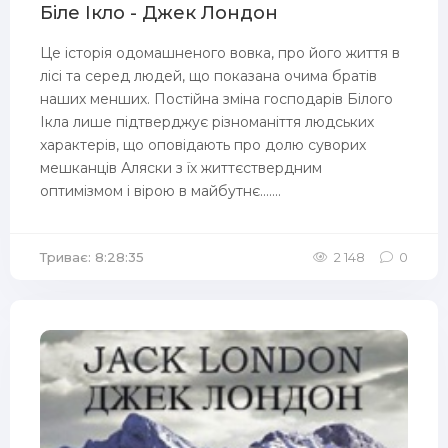
Біле Ікло - Джек Лондон
Це історія одомашненого вовка, про його життя в
лісі та серед людей, що показана очима братів
наших менших. Постійна зміна господарів Білого
Ікла лише підтверджує різноманіття людських
характерів, що оповідають про долю суворих
мешканців Аляски з їх життєствердним
оптимізмом і вірою в майбутнє.......
Триває: 8:28:35
2 148
0