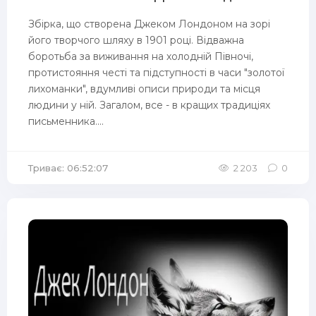
Збірка, що створена Джеком Лондоном на зорі
його творчого шляху в 1901 році. Відважна
боротьба за виживання на холодній Півночі,
протистояння честі та підступності в часи "золотої
лихоманки", вдумливі описи природи та місця
людини у ній. Загалом, все - в кращих традиціях
письменника....
Триває: 06:52:07
2 203
0