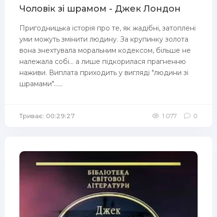
Чоловік зі шрамом - Джек Лондон
Пригодницька історія про те, як жадібні, затоплені
уми можуть змінити людину. За крупинку золота
вона знехтувала моральним кодексом, більше не
належала собі... а лише підкорилася прагненню
наживи. Виплата приходить у вигляді "людини зі
шрамами"......
Триває: 00:29:27
1 077
0