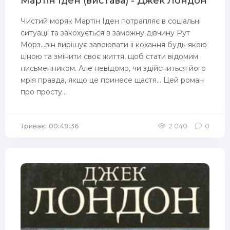
Мартін Іден (вистава) - Джек Лондон
Чистий моряк Мартін Іден потрапляє в соціальні
ситуації та закохується в заможну дівчину Рут
Морз...він вирішує завоювати її кохання будь-якою
ціною та змінити своє життя, щоб стати відомим
письменником. Але невідомо, чи здійсниться його
мрія правда, якщо це принесе щастя... Цей роман
про просту...
Триває: 00:49:36
2 040
0