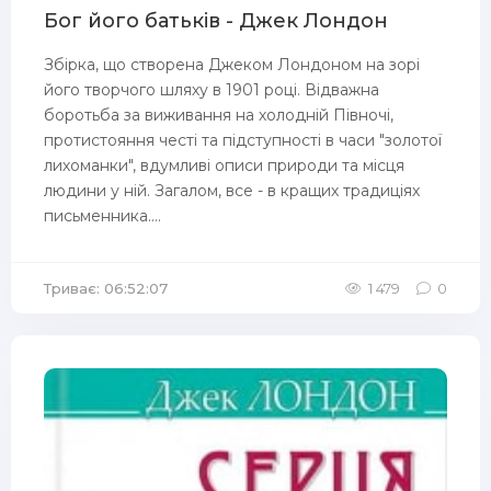
Бог його батьків - Джек Лондон
Збірка, що створена Джеком Лондоном на зорі
його творчого шляху в 1901 році. Відважна
боротьба за виживання на холодній Півночі,
протистояння честі та підступності в часи "золотої
лихоманки", вдумливі описи природи та місця
людини у ній. Загалом, все - в кращих традиціях
письменника....
Триває: 06:52:07
1 479
0