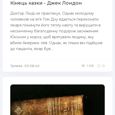
Кінець казки - Джек Лондон
Доктор Лінді не практикує. Однак молодому
чоловікові на ім’я Том Доу вдається переконати
лікаря покинути його теплу каюту та вирушити в
нескінченну багатоденну подорож засніженим
Юконом у мороз, щоб врятувати людину, яку
вбили Америки. лев. Однак, як тільки він підійшов
до пацієнта, лікар був...
Триває: 00:58:40
1 518
0