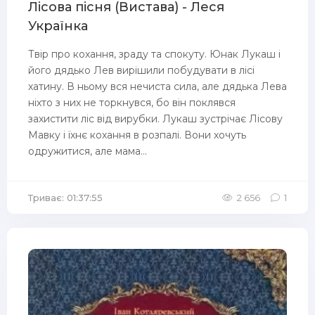
Лісова пісня (Вистава) - Леся
Українка
Твір про кохання, зраду та спокуту. Юнак Лукаш і
його дядько Лев вирішили побудувати в лісі
хатину. В ньому вся нечиста сила, але дядька Лева
ніхто з них не торкнувся, бо він поклявся
захистити ліс від вирубки. Лукаш зустрічає Лісову
Мавку і їхнє кохання в розпалі. Вони хочуть
одружитися, але мама...
Триває: 01:37:55
2 656
1