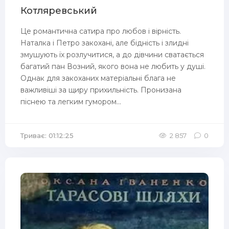
Котляревський
Це романтична сатира про любов і вірність.
Наталка і Петро закохані, але бідність і злидні
змушують їх розлучитися, а до дівчини сватається
багатий пан Возний, якого вона не любить у душі.
Однак для закоханих матеріальні блага не
важливіші за щиру прихильність. Пронизана
піснею та легким гумором...
Триває: 01:12:25
2 857
0