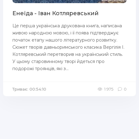
Енеїда - Іван Котляревський
Це перша українська друкована книга, написана
живою народною мовою, і її поява підтверджує
початок етапу нашого літературного розвитку.
Сюжет творів давньоримського класика Вергілія І.
Котляревський перетворив на український стиль.
У цьому старовинному творі йдеться про
подорожі троянців, які з...
Триває: 00:54:10
1 975
0