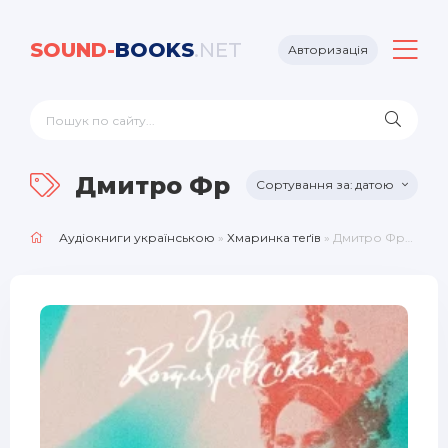
SOUND-
BOOKS
.NET
Авторизація
Дмитро Франько
датою
Аудіокниги українською
»
Хмаринка теґів
» Дмитро Франько