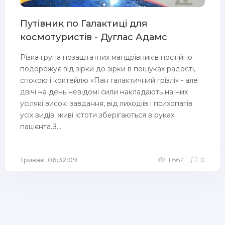
Путівник по Галактиці для
космотуристів - Дуглас Адамс
Різка група позаштатних мандрівників постійно
подорожує від зірки до зірки в пошуках радості,
спокою і коктейлю «Пан галактичний грізлі» - але
двічі на день невідомі сили накладають на них
усілякі високі завдання, від лиходіїв і психопатів
усіх видів. живі істоти зберігаються в руках
пацієнта.З...
Триває: 06:32:09
1 667
0