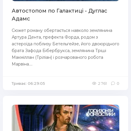
Автостопом по Галактиці - Дуглас
Адамс
Сюжет роману обертається навколо землянина
Артура Дента, префекта Форда, родом з
астероїда поблизу Бетельгейзе, його двоюрідного
брата Зафода Бібербрукса, землянина Тріші
Макміллан (Тріліан) і розчарованого робота
Марвіна....
Триває: 06:29:05
2 761
0