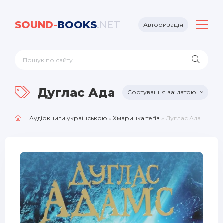
SOUND-
BOOKS
.NET
Авторизація
Дуглас Адамс
датою
Аудіокниги українською
»
Хмаринка теґів
» Дуглас Адамс