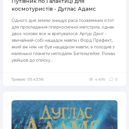
Путівник по Галактиці для
космотуристів - Дуглас Адамс
Одного дня землю знищує раса позаземних істот
для прокладання гіперкосмічної магістріла, однак
двоє чоловік все ж врятувалося. Артур Дент -
звичайний-собі нащадок мавпи і Форд Префект,
який аж ніяк не був нащадком мавпи, а походив з
маленької планети неподалік Бетельгейзе. Роман
увійшов до списку...
Триває: 05:43:56
4 496
0