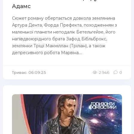
Адамс
Сюжет роману обертається довкола землянина
Артура Дента, Форда Префекта, походженням з
маленької планети неподалік Бетельгейзе, його
напівдвоюрідного брата Зафод Бібльброкс,
землянки Тріції Макміллан (Тріліан), а також
депресивного робота Марвіна....
Триває: 06:09:25
2 946
0