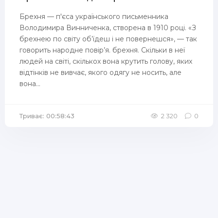
Брехня — п'єса українського письменника
Володимира Винниченка, створена в 1910 році. «З
брехнею по світу об’їдеш і не повернешся», — так
говорить народне повір’я. брехня. Скільки в неї
людей на світі, скількох вона крутить голову, яких
відтінків не вивчає, якого одягу не носить, але
вона...
Триває: 00:58:43
2 320
0