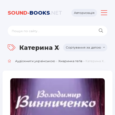
SOUND-
BOOKS
.NET
Авторизація
Катерина Хом'як
датою
Аудіокниги українською
»
Хмаринка теґів
» Катерина Хом'як