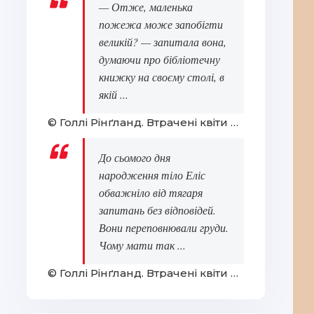
— Отже, маленька
пожежа може запобігти
великій? — запитала вона,
думаючи про бібліотечну
книжку на своєму столі, в
якій ...
© Голлі Рінґланд. Втрачені квіти Еліс Гарт
До сьомого дня
народження тіло Еліс
обважніло від тягаря
запитань без відповідей.
Вони переповнювали груди.
Чому мати так ...
© Голлі Рінґланд. Втрачені квіти Еліс Гарт