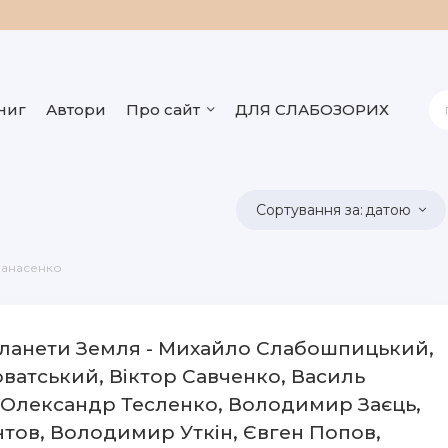
ниг
Автори
Про сайт
ДЛЯ СЛАБОЗОРИХ
датою
Панасенко
планети Земля - Михайло Слабошпицький,
оватський, Віктор Савченко, Василь
 Олександр Тесленко, Володимир Заєць,
тов, Володимир Уткін, Євген Попов,