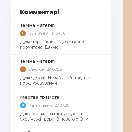
Комментарі
Темна матерія
C
cam0880
31.07.26
Дуже гарна книга, дуже гарно
прочитана. Дякую!
Темна матерія
D
Diver69
29.07.26
Дуже дякую Незабутній тиждень
прослуховування
Мертва грамота
К
Катинський
27.07.26
Дякую за можливість слухати
українські твори. З повагою О-М