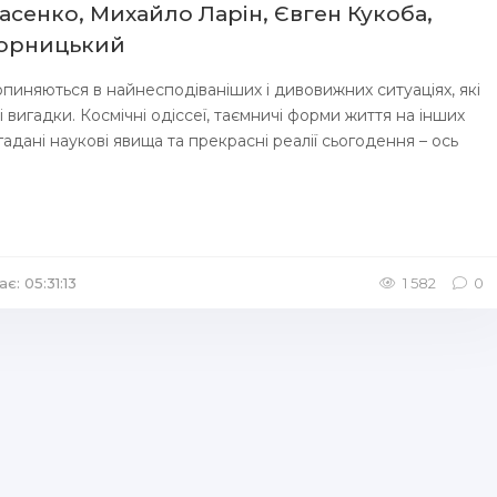
асенко, Михайло Ларін, Євген Кукоба,
орницький
 опиняються в найнесподіваніших і дивовижних ситуаціях, які
 вигадки. Космічні одіссеї, таємничі форми життя на інших
адані наукові явища та прекрасні реалії сьогодення – ось
є: 05:31:13
/
Аудіокниги Фантастика
1 582
0