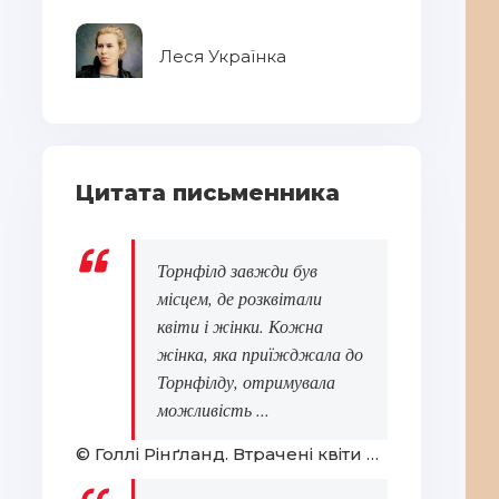
Леся Українка
Цитата письменника
Торнфілд завжди був
місцем, де розквітали
квіти і жінки. Кожна
жінка, яка приїжджала до
Торнфілду, отримувала
можливість ...
© Голлі Рінґланд. Втрачені квіти Еліс Гарт