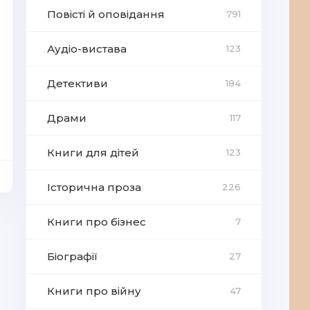
Повісті й оповідання
791
Аудіо-вистава
123
Детективи
184
Драми
117
Книги для дітей
123
Історична проза
226
Книги про бізнес
7
Біографії
27
Книги про війну
47