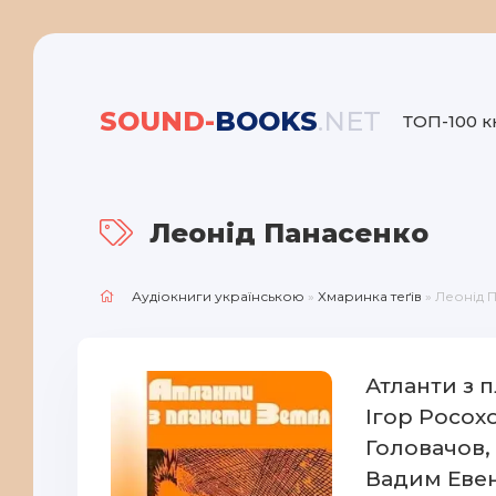
SOUND-
BOOKS
.NET
ТОП-100 к
Леонід Панасенко
Аудіокниги українською
»
Хмаринка теґів
» Леонід 
Атланти з 
Ігор Росох
Головачов,
Вадим Евен