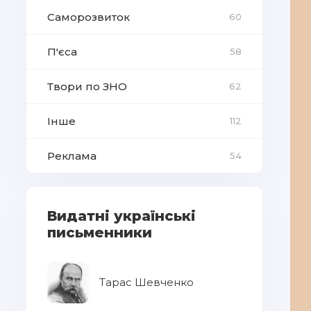
Саморозвиток
60
П'єса
58
Твори по ЗНО
62
Інше
112
Реклама
54
Видатні українські
письменники
Тарас Шевченко