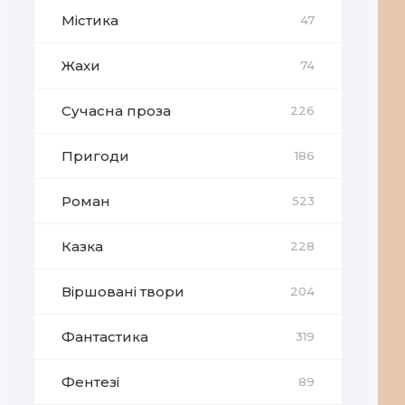
Містика
47
Жахи
74
Сучасна проза
226
Пригоди
186
Роман
523
Казка
228
Віршовані твори
204
Фантастика
319
Фентезі
89