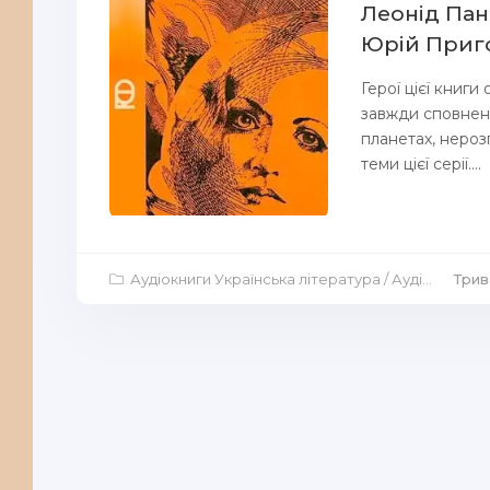
Леонід Пан
Юрій Приг
Герої цієї книги
завжди сповнені
планетах, нерозг
теми цієї серії....
Аудіокниги Українська література
/
Аудіокниги Повісті й оповідання
Трива