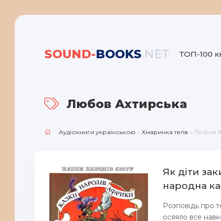
SOUND-
BOOKS
.NET
ТОП-100 к
Любов Ахтирська
Аудіокниги українською
»
Хмаринка теґів
» Любов А
Як діти за
народна ка
Розповідь про те
осяяло все навк