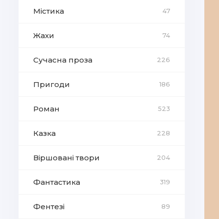
Містика
47
Жахи
74
Сучасна проза
226
Пригоди
186
Роман
523
Казка
228
Віршовані твори
204
Фантастика
319
Фентезі
89