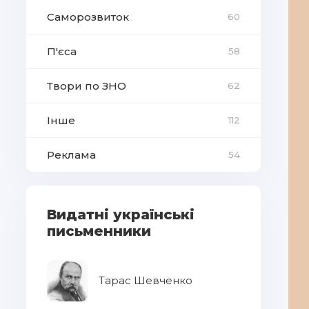
Саморозвиток
60
П'єса
58
Твори по ЗНО
62
Інше
112
Реклама
54
Видатні українські
письменники
Тарас Шевченко