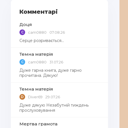
Комментарі
Доця
C
cam0880
07.08.26
Серце розривається…
Темна матерія
C
cam0880
31.07.26
Дуже гарна книга, дуже гарно
прочитана. Дякую!
Темна матерія
D
Diver69
29.07.26
Дуже дякую Незабутній тиждень
прослуховування
Мертва грамота