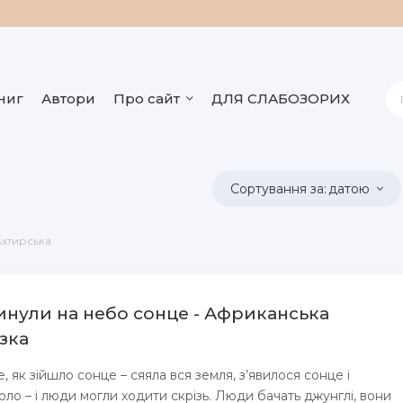
ниг
Автори
Про сайт
ДЛЯ СЛАБОЗОРИХ
датою
хтирська
кинули на небо сонце - Африканська
зка
, як зійшло сонце – сяяла вся земля, з’явилося сонце і
оло – і люди могли ходити скрізь. Люди бачать джунглі, вони