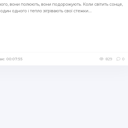
ого, вони полюють, вони подорожують. Коли світить сонце,
один одного і тепло зігрівають свої стежки....
ає: 00:07:55
/
Аудіокниги Казка
829
0