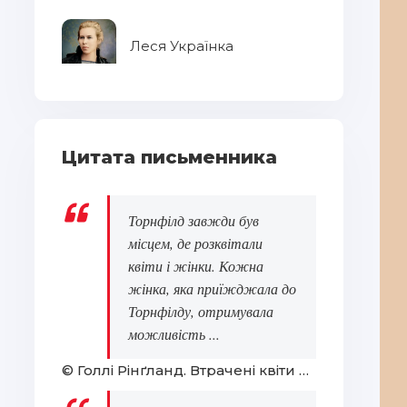
Леся Українка
Цитата письменника
Торнфілд завжди був
місцем, де розквітали
квіти і жінки. Кожна
жінка, яка приїжджала до
Торнфілду, отримувала
можливість ...
© Голлі Рінґланд. Втрачені квіти Еліс Гарт