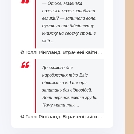
— Отже, маленька
пожежа може запобігти
великій? — запитала вона,
думаючи про бібліотечну
книжку на своєму столі, в
якій ...
© Голлі Рінґланд. Втрачені квіти Еліс Гарт
До сьомого дня
народження тіло Еліс
обважніло від тягаря
запитань без відповідей.
Вони переповнювали груди.
Чому мати так ...
© Голлі Рінґланд. Втрачені квіти Еліс Гарт