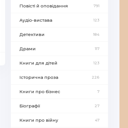
Повісті й оповідання
791
Аудіо-вистава
123
Детективи
184
Драми
117
Книги для дітей
123
Історична проза
226
Книги про бізнес
7
Біографії
27
Книги про війну
47