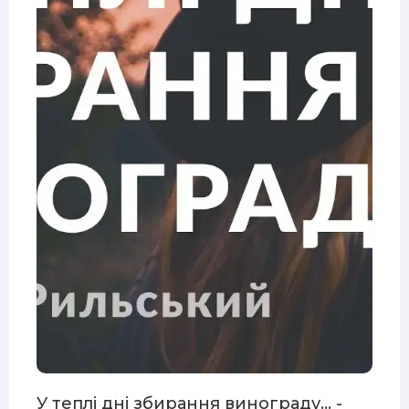
У теплі дні збирання винограду... -