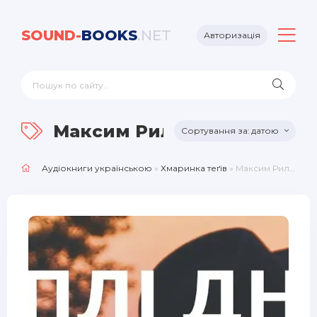
SOUND-
BOOKS
.NET
Авторизація
Максим Рильський
датою
Аудіокниги українською
»
Хмаринка теґів
» Максим Рильський