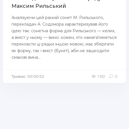
Максим Рильський
Аналізуючи цей ранній сонет М. Рильського,
перекладач А. Содомора характеризував його
ідею так: сонетна форма для Рильського — келих,
а вміст у ньому — вино: кожен, хто намагати­меться
перекласти ці рядки іншою мовою, має зберігати
як форму, так і вміст (букет), аби не за­шкодити
смакові вина...
Триває: 00:00:52
1 612
0