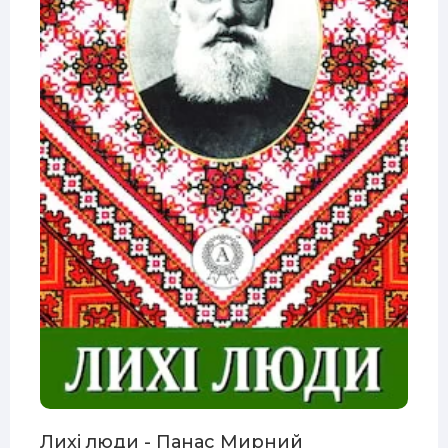
Лихі люди - Панас Мирний