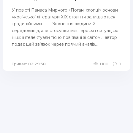
У повісті Панаса Мирного «Погані хлопці» основи
української літератури ХІХ століття залишаються
традиційними. ——Зіткнення людини й
середовища, але стосунки між героєм і ситуацією
інші: інтелектуали тісно пов’язані зі світом, і автор
подає цей зв’язок через прямий аналіз....
Триває: 02:29:58
1 180
0