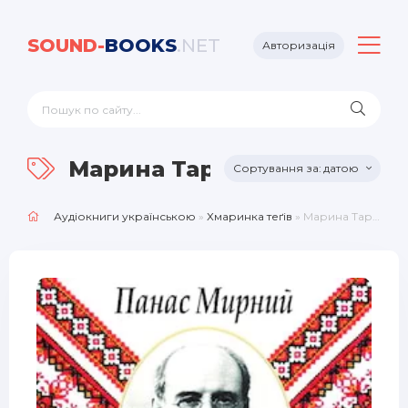
SOUND-
BOOKS
.NET
Авторизація
Марина Тарасова
датою
Аудіокниги українською
»
Хмаринка теґів
» Марина Тарасова