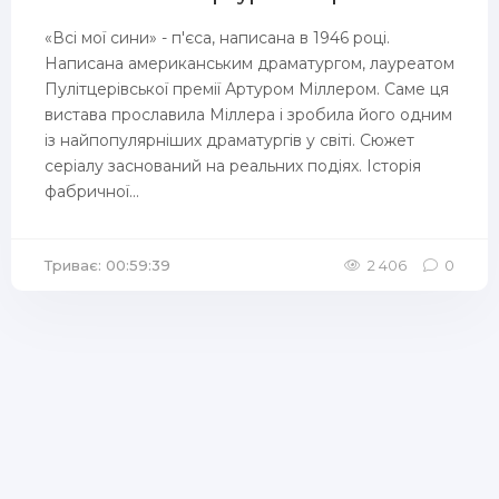
«Всі мої сини» - п'єса, написана в 1946 році.
Написана американським драматургом, лауреатом
Пулітцерівської премії Артуром Міллером. Саме ця
вистава прославила Міллера і зробила його одним
із найпопулярніших драматургів у світі. Сюжет
серіалу заснований на реальних подіях. Історія
фабричної...
Триває: 00:59:39
2 406
0