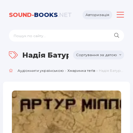
SOUND-
BOOKS
.NET
Авторизація
Надія Батурина
датою
Аудіокниги українською
»
Хмаринка теґів
» Надія Батурина