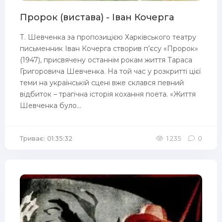
Пророк (вистава) - Іван Кочерга
Т. Шевченка за пропозицією Харківського театру
письменник Іван Кочерга створив п’єсу «Пророк»
(1947), присвячену останнім рокам життя Тараса
Григоровича Шевченка. На той час у розкритті цієї
теми на українській сцені вже склався певний
відбиток – трагічна історія кохання поета. «Життя
Шевченка було...
Триває: 01:35:32
1 235
0