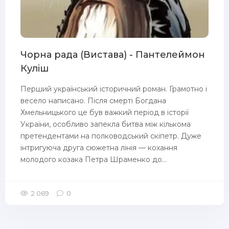
Чорна рада (Вистава) - Пантелеймон
Куліш
Перший український історичний роман. Грамотно і
весело написано. Після смерті Богдана
Хмельницького це був важкий період в історії
України, особливо запекла битва між кількома
претендентами на полководський скіпетр. Дуже
інтригуюча друга сюжетна лінія — кохання
молодого козака Петра Шраменко до...
2 069
0