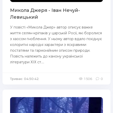
Микола Джеря - Іван Нечуй-
Левицький
У повісті «Микола Джер» автор описує важке
життя селян-кріпаків у царській Росії, які боролися
з хаосом гноблення. У ньому автор вдало поєднує
колоритні народні характери з яскравими
постатями та гармонійним описом природи.
Повість належить до канону української
літератури ХІХ ст....
Триває: 04:50:42
1 506
0