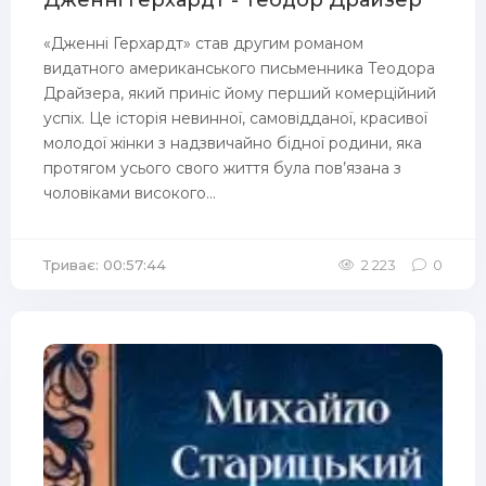
Дженні Герхардт - Теодор Драйзер
«Дженні Герхардт» став другим романом
видатного американського письменника Теодора
Драйзера, який приніс йому перший комерційний
успіх. Це історія невинної, самовідданої, красивої
молодої жінки з надзвичайно бідної родини, яка
протягом усього свого життя була пов’язана з
чоловіками високого...
Триває: 00:57:44
2 223
0