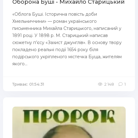
Оборона Буші - Михайло Старицький
«Облога Буші. Історична повість доби
Хмельниччини» — роман українського
письменника Михайла Старицького, написаний у
1891 році. У 1898 р. М. Старицький написав
сюжетну п’єсу «Захист джунглів». В основу твору
покладено реальні події 1654 року біля
подірського укріпленого містечка Буща, жителям
якого...
Триває: 01:54:31
2 148
1