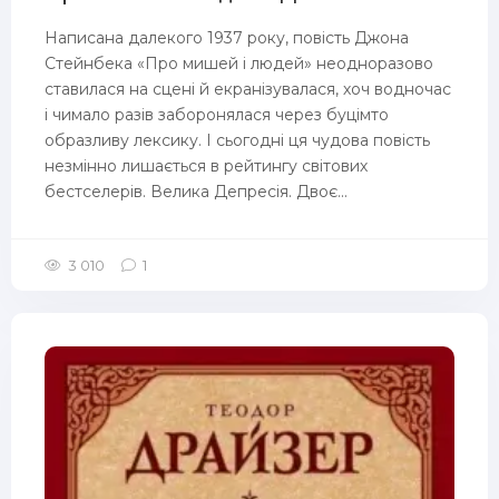
Написана далекого 1937 року, повість Джона
Стейнбека «Про мишей і людей» неодноразово
ставилася на сцені й екранізувалася, хоч водночас
і чимало разів заборонялася через буцімто
образливу лексику. І сьогодні ця чудова повість
незмінно лишається в рейтингу світових
бестселерів. Велика Депресія. Двоє...
3 010
1