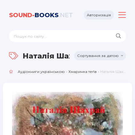
SOUND-
BOOKS
.NET
Авторизація
Наталiя Шахрай
датою
Аудіокниги українською
»
Хмаринка теґів
» Наталiя Шахрай