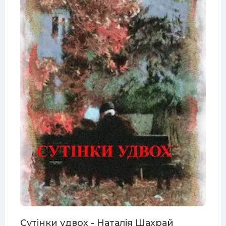
Сутiнки удвох - Наталiя Шахрай