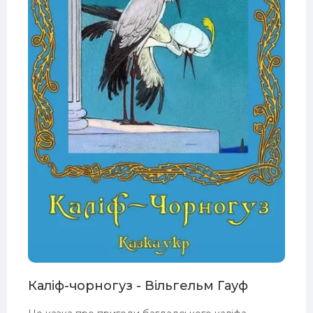
Каліф-чорногуз - Вільгельм Гауф