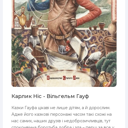
Карлик Ніс - Вільгельм Гауф
Казки Гауфа цікаві не лише дітям, а й дорослим.
Адже його казкові персонажі часом такі схожі на
нас самих, наших друзів і недоброзичливців, тут
споконвічна боротьба добра і зла – перш за все у