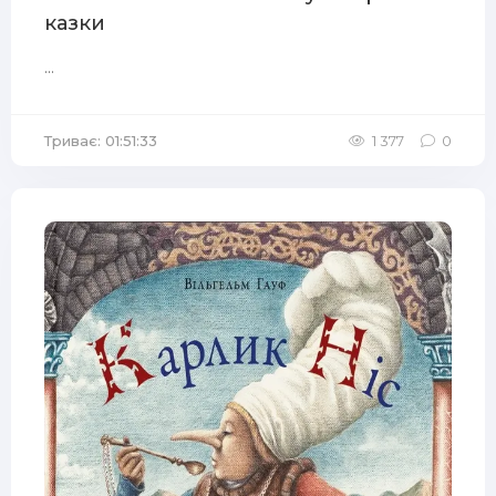
казки
...
Триває: 01:51:33
1 377
0