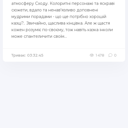
атмосферу Сходу. Колоритні персонажі та яскраві
сюжети, вдало та ненав'язливо доповнені
мудрими порадами - що ще потрібно хорошій
казці?.. Звичайно, щаслива кінцівка. Але ж щастя
кожен розуміє по-своєму, тож навіть казка інколи
може спантеличити своїм...
Триває: 03:32:45
1 478
0