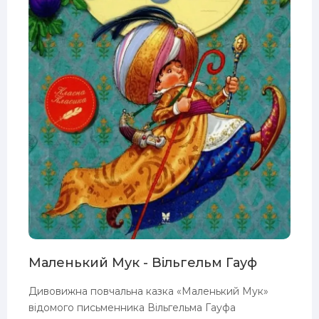
Маленький Мук - Вільгельм Гауф
Дивовижна повчальна казка «Маленький Мук»
відомого письменника Вільгельма Гауфа