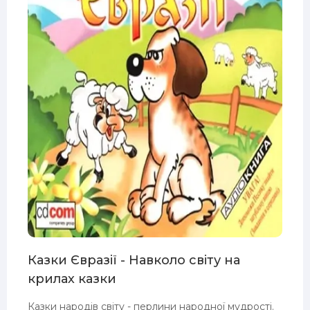
Казки Євразії - Навколо світу на
крилах казки
Казки народів світу - перлини народної мудрості.