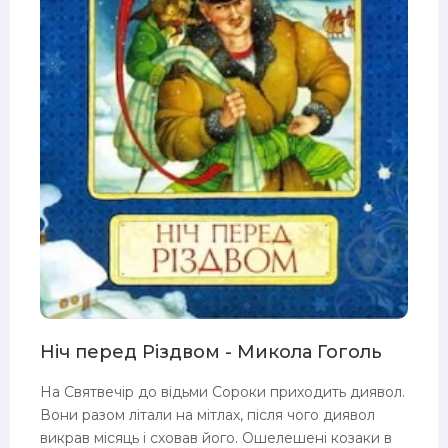
E3
Ніч перед Різдвом - Микола Гоголь
На Святвечір до відьми Сороки приходить диявол.
Вони разом літали на мітлах, після чого диявол
викрав місяць і сховав його. Ошелешені козаки в