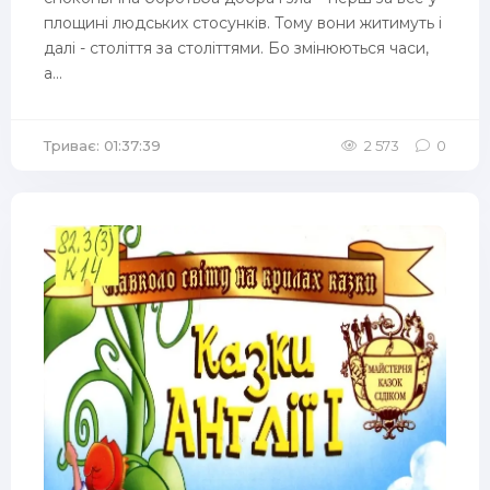
площині людських стосунків. Тому вони житимуть і
далі - століття за століттями. Бо змінюються часи,
а...
Триває: 01:37:39
2 573
0