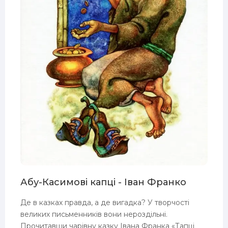
Абу-Касимові капці - Іван Франко
Де в казках правда, а де вигадка? У творчості
великих письменників вони нероздільні.
Прочитавши чарівну казку Івана Франка «Тапці