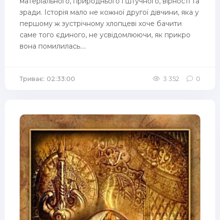
матеріального, природнього і штучного, вірності та
зради. Історія мало не кожної другої дівчини, яка у
першому ж зустрічному хлопцеві хоче бачити
саме того єдиного, не усвідомлюючи, як прикро
вона помилилась....
Триває: 02:33:00
3 352
0