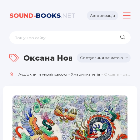
SOUND-
BOOKS
.NET
Авторизація
Оксана Новікова
датою
Аудіокниги українською
»
Хмаринка теґів
» Оксана Новікова