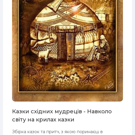
Казки східних мудреців - Навколо
світу на крилах казки
Збірка казок та притч, з якою поринаєш в