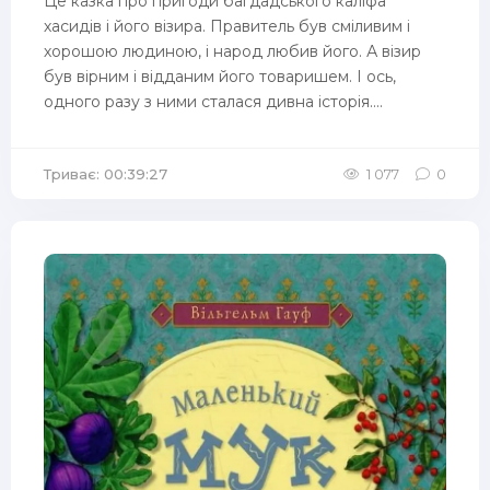
Це казка про пригоди багдадського каліфа
хасидів і його візира. Правитель був сміливим і
хорошою людиною, і народ любив його. А візир
був вірним і відданим його товаришем. І ось,
одного разу з ними сталася дивна історія....
Триває: 00:39:27
1 077
0