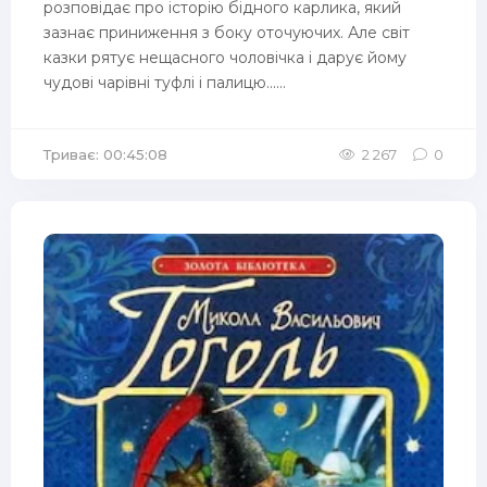
розповідає про історію бідного карлика, який
зазнає приниження з боку оточуючих. Але світ
казки рятує нещасного чоловічка і дарує йому
чудові чарівні туфлі і палицю......
Триває: 00:45:08
2 267
0