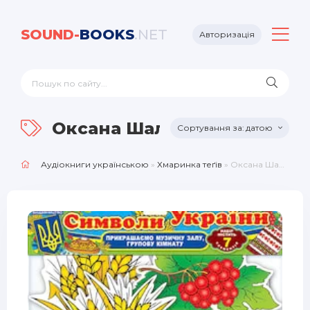
SOUND-
BOOKS
.NET
Авторизація
Оксана Шалак
датою
Аудіокниги українською
»
Хмаринка теґів
» Оксана Шалак