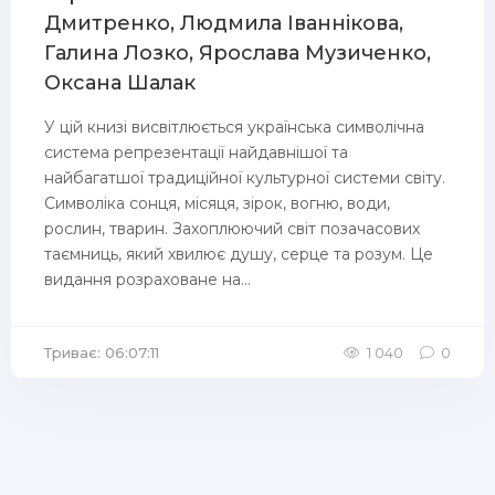
Дмитренко, Людмила Іваннікова,
Галина Лозко, Ярослава Музиченко,
Оксана Шалак
У цій книзі висвітлюється українська символічна
система репрезентації найдавнішої та
найбагатшої традиційної культурної системи світу.
Символіка сонця, місяця, зірок, вогню, води,
рослин, тварин. Захоплюючий світ позачасових
таємниць, який хвилює душу, серце та розум. Це
видання розраховане на...
Триває: 06:07:11
1 040
0