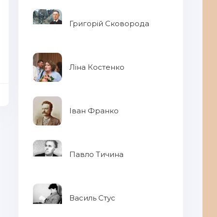
Григорій Сковорода
Ліна Костенко
окниги Твори для ЗНО
Іван Франко
Павло Тичина
Василь Стус