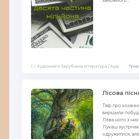
заможного...
Аудіокниги Зарубіжна література
/
Аудіокниги Аудіо-вистави
Трив
Лісова пісн
Твір про коханн
вирішили побуду
Лева ніхто з них
Лукаш зустрічає 
одружитися, але 