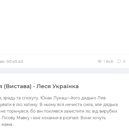
ає: 00:45:43
/
Аудіокниги Детективи
1 848
0
я (Вистава) - Леся Українка
я, зраду та спокуту. Юнак Лукаш і його дядько Лев
вати в лісі хатину. В ньому вся нечиста сила, але дядька
 не торкнувся, бо він поклявся захистити ліс від вирубки.
Лісову Мавку і їхнє кохання в розпалі. Вони хочуть
мама...