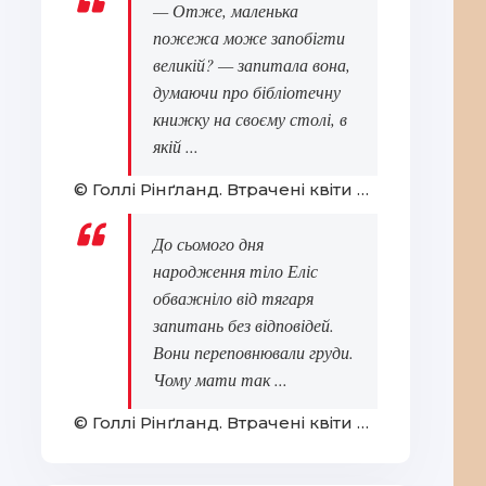
— Отже, маленька
пожежа може запобігти
великій? — запитала вона,
думаючи про бібліотечну
книжку на своєму столі, в
якій ...
© Голлі Рінґланд. Втрачені квіти Еліс Гарт
До сьомого дня
народження тіло Еліс
обважніло від тягаря
запитань без відповідей.
Вони переповнювали груди.
Чому мати так ...
© Голлі Рінґланд. Втрачені квіти Еліс Гарт