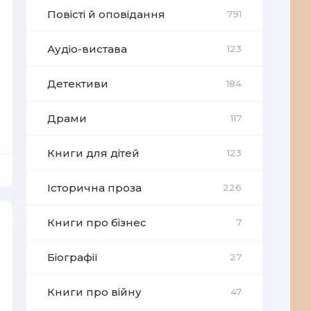
Повісті й оповідання
791
Аудіо-вистава
123
Детективи
184
Драми
117
Книги для дітей
123
Історична проза
226
Книги про бізнес
7
Біографії
27
Книги про війну
47