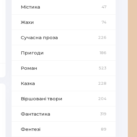
Містика
47
Жахи
74
Сучасна проза
226
Пригоди
186
Роман
523
Казка
228
Віршовані твори
204
Фантастика
319
Фентезі
89