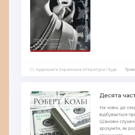
Аудіокниги Українська література
/
Аудіокниги Аудіо-вистави
Трив
Десята час
На човні, де сек
відбувається при
Шановні слухачі
зрозуміти, як р