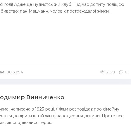
сі голі! Адже це нудистський клуб. Під час допиту поліцією
вбивство: пан Мацманн, чоловік постраждалої жінки...
ає: 00:53:54
/
Аудіокниги Детективи
2 519
0
олодимир Винниченко
ама, написана в 1923 році. Фільм розповідає про сімейну
ується довірити іншій жінці народження дитини. Проте все
к, як сподівалися герої....