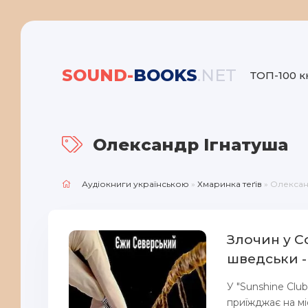
SOUND-
BOOKS
.NET
ТОП-100 к
Олександр Ігнатуша
Аудіокниги українською
»
Хмаринка теґів
» Олексан
Злочин у С
шведськи 
У "Sunshine Clu
приїжджає на мі