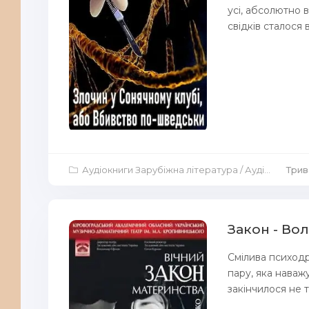
усі, абсолютно в
свідків сталося 
Аудіокниги Зарубіжна література
/
Аудіокниги Аудіо-вистави
Трив
Закон - В
Смілива психодр
пару, яка наваж
закінчилося не та