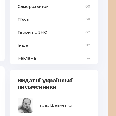
Саморозвиток
60
П'єса
58
Твори по ЗНО
62
Інше
112
Реклама
54
Видатні українські
письменники
Тарас Шевченко