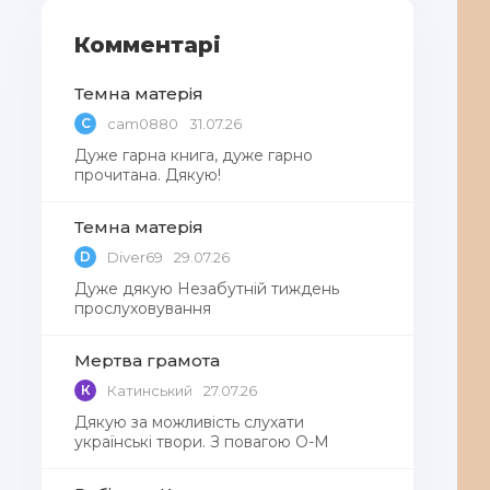
Комментарі
Темна матерія
C
cam0880
31.07.26
Дуже гарна книга, дуже гарно
прочитана. Дякую!
Темна матерія
D
Diver69
29.07.26
Дуже дякую Незабутній тиждень
прослуховування
Мертва грамота
К
Катинський
27.07.26
Дякую за можливість слухати
українські твори. З повагою О-М