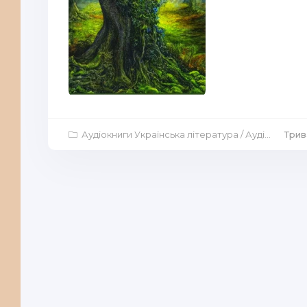
Аудіокниги Українська література
/
Аудіокниги Аудіо-вистави
Трив