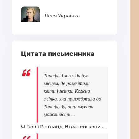
Леся Українка
Цитата письменника
Торнфілд завжди був
місцем, де розквітали
квіти і жінки. Кожна
жінка, яка приїжджала до
Торнфілду, отримувала
можливість ...
© Голлі Рінґланд. Втрачені квіти Еліс Гарт