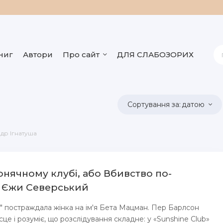
ниг
Автори
Про сайт
ДЛЯ СЛАБОЗОРИХ
датою
др Ігнатуша
онячному клубі, або Вбивство по-
- Єжи Северський
b" постраждала жінка на ім'я Бета Мацман. Пер Барлсон
сце і розуміє, що розслідування складне: у «Sunshine Club»