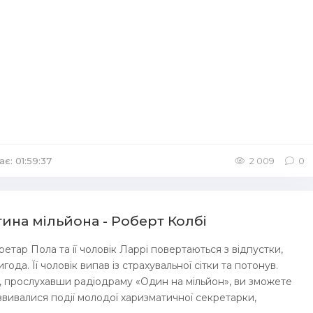
ає: 01:59:37
/
Аудіокниги П'єса
2 009
0
тина мільйона - Роберт Колбі
ретар Пола та її чоловік Ларрі повертаються з відпустки,
года. Її чоловік випав із страхувальної сітки та потонув.
, прослухавши радіодраму «Один на мільйон», ви зможете
озвивалися події молодої харизматичної секретарки,