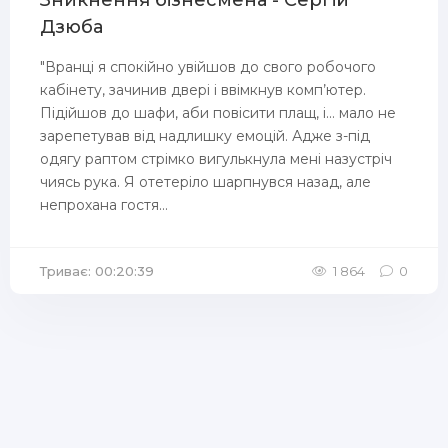
Зникнення бізнесмена - Сергій
Дзюба
"Вранці я спокійно увійшов до свого робочого
кабінету, зачинив двері і ввімкнув комп’ютер.
Підійшов до шафи, аби повісити плащ, і... мало не
зарепетував від надлишку емоцій. Адже з-під
одягу раптом стрімко вигулькнула мені назустріч
чиясь рука. Я отетеріло шарпнувся назад, але
непрохана гостя...
Триває: 00:20:39
1 864
0