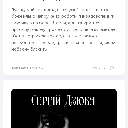
"Влітку майже щодня, після улюбленої, але такої
божевільно напруженої роботи, я із задоволенням
чимчикую на берег Десни, аби зануритися в
приємну річкову прохолоду, пропливти кілометрів
п’ять за стрімкою течією, а потім спокійно
погойдатися посеред річки на спині, розглядаючи
небесну блакить і...
Триває: 01:08:26
2 151
1