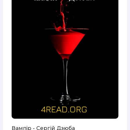
Вампір - Сергій Дзюба