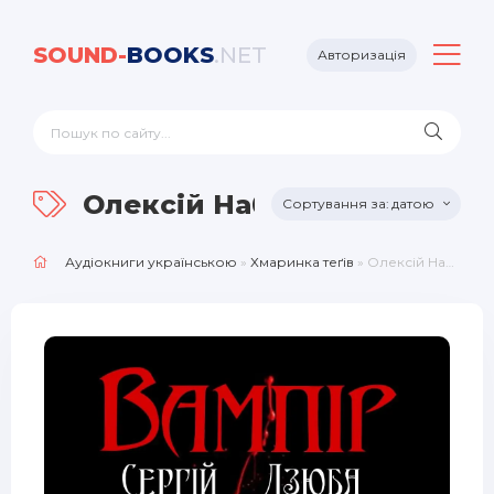
SOUND-
BOOKS
.NET
Авторизація
Олексій Набок
датою
Аудіокниги українською
»
Хмаринка теґів
» Олексій Набок