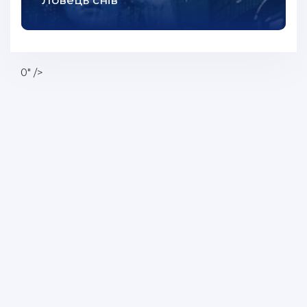
Ловець снів
0" />