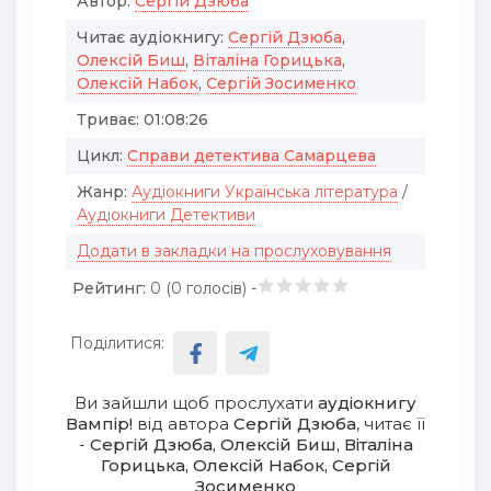
Автор:
Сергій Дзюба
Читає аудіокнигу:
Сергій Дзюба
,
Олексій Биш
,
Віталіна Горицька
,
Олексій Набок
,
Сергій Зосименко
Триває:
01:08:26
Цикл:
Справи детектива Самарцева
Жанр:
Аудіокниги Українська література
/
Аудіокниги Детективи
Додати в закладки на прослуховування
Рейтинг:
0 (
0
голосів) -
Поділитися:
Ви зайшли щоб прослухати
аудіокнигу
Вампір!
від автора
Сергій Дзюба
, читає її
-
Сергій Дзюба, Олексій Биш, Віталіна
Горицька, Олексій Набок, Сергій
Зосименко