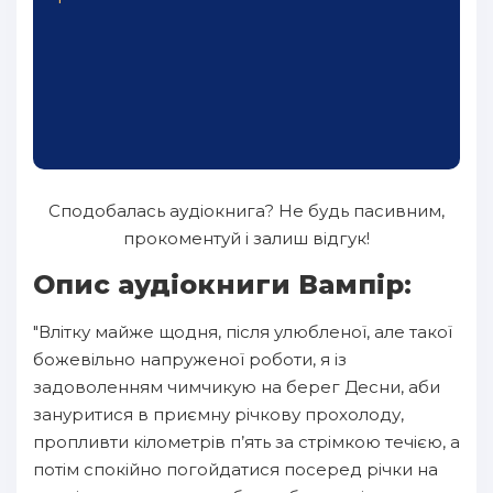
Сподобалась аудіокнига? Не будь пасивним,
прокоментуй і залиш відгук!
Опис аудіокниги Вампір:
"Влітку майже щодня, після улюбленої, але такої
божевільно напруженої роботи, я із
задоволенням чимчикую на берег Десни, аби
зануритися в приємну річкову прохолоду,
пропливти кілометрів п’ять за стрімкою течією, а
потім спокійно погойдатися посеред річки на