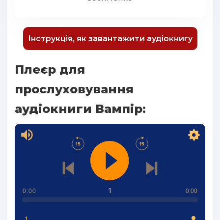
Інструкція, як завантажити аудіокнигу
Плеєр для
прослуховування
аудіокниги Вампір:
1
0:00
0:00
1