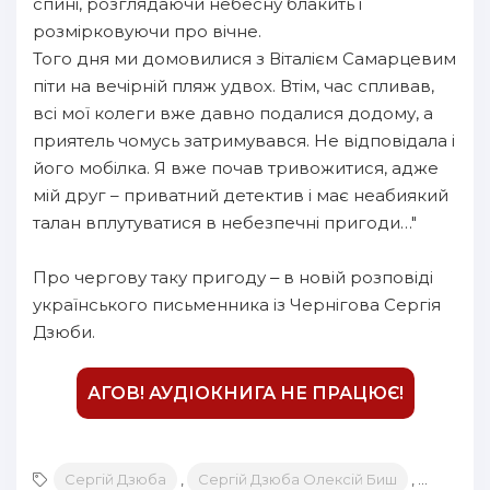
спині, розглядаючи небесну блакить і
розмірковуючи про вічне.
Того дня ми домовилися з Віталієм Самарцевим
піти на вечірній пляж удвох. Втім, час спливав,
всі мої колеги вже давно подалися додому, а
приятель чомусь затримувався. Не відповідала і
його мобілка. Я вже почав тривожитися, адже
мій друг – приватний детектив і має неабиякий
талан вплутуватися в небезпечні пригоди…"
Про чергову таку пригоду ‒ в новій розповіді
українського письменника із Чернігова Сергія
Дзюби.
АГОВ! АУДІОКНИГА НЕ ПРАЦЮЄ!
Сергій Дзюба
,
Сергій Дзюба Олексій Биш
,
Віталіна